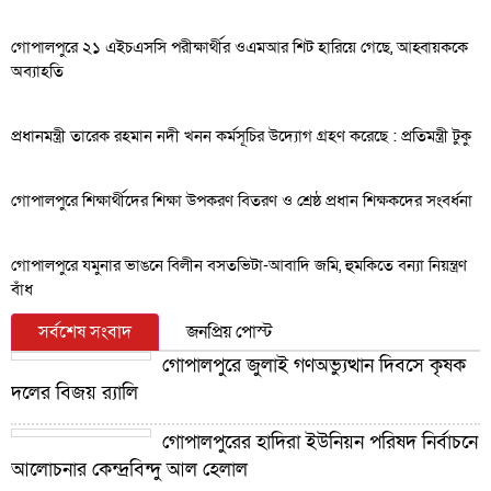
গোপালপুরে ২১ এইচএসসি পরীক্ষার্থীর ওএমআর শিট হারিয়ে গেছে, আহ্বায়ককে
অব্যাহতি
প্রধানমন্ত্রী তারেক রহমান নদী খনন কর্মসূচির উদ্যোগ গ্রহণ করেছে : প্রতিমন্ত্রী টুকু
গোপালপুরে শিক্ষার্থীদের শিক্ষা উপকরণ বিতরণ ও শ্রেষ্ঠ প্রধান শিক্ষকদের সংবর্ধনা
গোপালপুরে যমুনার ভাঙনে বিলীন বসতভিটা-আবাদি জমি, হুমকিতে বন্যা নিয়ন্ত্রণ
বাঁধ
সর্বশেষ সংবাদ
জনপ্রিয় পোস্ট
গোপালপুরে জুলাই গণঅভ্যুত্থান দিবসে কৃষক
দলের বিজয় র‍্যালি
গোপালপুরের হাদিরা ইউনিয়ন পরিষদ নির্বাচনে
আলোচনার কেন্দ্রবিন্দু আল হেলাল