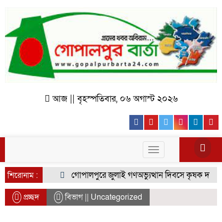
আজ || বৃহস্পতিবার, ০৬ অগাস্ট ২০২৬
Facebook
Youtube
Twitter
Instagr
Lin
Toggle
navigation
গোপালপুরে জুলাই গণঅভ্যুত্থান দিবসে কৃষক দলের বিজ
শিরোনাম :
প্রচ্ছদ
বিভাগ || Uncategorized