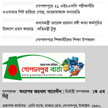
গোপালপুরে ২১ এইচএসসি পরীক্ষার্থীর
ওএমআর শিট হারিয়ে গেছে, আহ্বায়ককে অব্যাহতি
প্রধানমন্ত্রী তারেক রহমান নদী খনন কর্মসূচির
উদ্যোগ গ্রহণ করেছে : প্রতিমন্ত্রী টুকু
গোপালপুরে শিক্ষার্থীদের শিক্ষা উপকরণ
বিতরণ ও শ্রেষ্ঠ প্রধান শিক্ষকদের সংবর্ধনা
গোপালপুরে যমুনার ভাঙনে বিলীন বসতভিটা-
আবাদি জমি, হুমকিতে বন্যা নিয়ন্ত্রণ বাঁধ
গোপালপুরে প্রাথমিক শিক্ষা কর্মকর্তার বিরুদ্ধে
দুর্নীতি ও অনিয়মের অভিযোগ
গোপালপুরে উপজেলা প্রাথমিক শিক্ষা
সম্পাদক :
অধ্যাপক জয়নাল আবেদীন
| নির্বাহী সম্পাদক :
কে এম
মিঠু
অফিসারের বিদায় সংবর্ধনা
প্রকাশক কার্যালয় : বেবি ল্যান্ড, বাজার রোড, গোপালপুর, টাঙ্গাইল -১৯৯০,