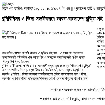
প্রিন্ট এর তারিখঃ অগাস্ট ১০, ২০২৬, ১২:০৭ পি.এম || প্রকাশের তারিখঃ জানু
বন্দিবিনিময় ও ভিসা সহজীকরণে ভারত-বাংলাদেশ চুক্তি সই
চালুসহ
বন্দিবিনিময় ও ভিসা সহজ করার বিষয়ে বাংলাদেশ ও ভারতের মধ্যে দু’টি চুক্তি
আজ (সো
সই হয়েছে।
বৈঠকে 
পর্যন্
এর আগে
তাকে ব
রাজধানীর হোটেল রূপসী বাংলায় এ চুক্তি সই হয়। এ সময় বাংলাদেশের
আন্তর্জ
স্বরাষ্ট্রমন্ত্রী মহীউদ্দীন খান আলমগীর ও ভারতের স্বরাষ্ট্রমন্ত্রী সুশীল কুমার
খান আ
শিন্ধে উপস্থিত ছিলেন।
এ সফরে 
চুক্তি দু’টি হলো- পালিয়ে থাকা অপরাধী হস্তান্তরের জন্য ‘বহিঃসমর্পণ চুক্তি’
সঙ্গে 
এবং সংশোধিত ভিসাব্যবস্থা বিষয়ক (রিভাইজড ট্রাভেল অ্যারেঞ্জমেন্ট বা
আরটিএ) দলিল। ভিসা ব্যবস্থা সহজীকরণের চুক্তি বাস্তবায়ন হলে পর্যটক,
ব্যবসায়ী ও শিক্ষার্থীসহ দু’দেশের বিভিন্ন শ্রেণী-পেশার মানুষের মাল্টিপল ভিসা
সম্পাদক : অধ্যাপক জয়নাল আবেদীন | নির্ব
প্রকাশক কার্যালয় : বেবি ল্যান্ড, বাজার রোড গোপ