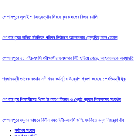
গোপালপুরে জুলাই গণঅভ্যুত্থান দিবসে কৃষক দলের বিজয় র‍্যালি
গোপালপুরের হাদিরা ইউনিয়ন পরিষদ নির্বাচনে আলোচনার কেন্দ্রবিন্দু আল হেলাল
গোপালপুরে ২১ এইচএসসি পরীক্ষার্থীর ওএমআর শিট হারিয়ে গেছে, আহ্বায়ককে অব্যাহতি
প্রধানমন্ত্রী তারেক রহমান নদী খনন কর্মসূচির উদ্যোগ গ্রহণ করেছে : প্রতিমন্ত্রী টুকু
গোপালপুরে শিক্ষার্থীদের শিক্ষা উপকরণ বিতরণ ও শ্রেষ্ঠ প্রধান শিক্ষকদের সংবর্ধনা
গোপালপুরে যমুনার ভাঙনে বিলীন বসতভিটা-আবাদি জমি, হুমকিতে বন্যা নিয়ন্ত্রণ বাঁধ
সর্বশেষ সংবাদ
জনপ্রিয় পোস্ট