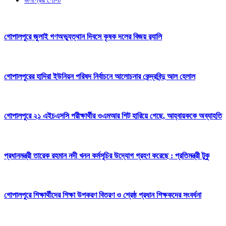
গোপালপুরে জুলাই গণঅভ্যুত্থান দিবসে কৃষক দলের বিজয় র‍্যালি
গোপালপুরের হাদিরা ইউনিয়ন পরিষদ নির্বাচনে আলোচনার কেন্দ্রবিন্দু আল হেলাল
গোপালপুরে ২১ এইচএসসি পরীক্ষার্থীর ওএমআর শিট হারিয়ে গেছে, আহ্বায়ককে অব্যাহতি
প্রধানমন্ত্রী তারেক রহমান নদী খনন কর্মসূচির উদ্যোগ গ্রহণ করেছে : প্রতিমন্ত্রী টুকু
গোপালপুরে শিক্ষার্থীদের শিক্ষা উপকরণ বিতরণ ও শ্রেষ্ঠ প্রধান শিক্ষকদের সংবর্ধনা