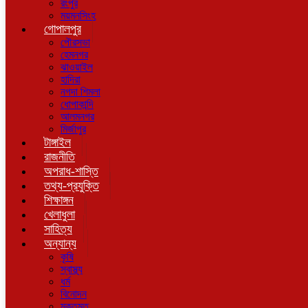
রংপুর
ময়মনসিংহ
গোপালপুর
পৌরসভা
হেমনগর
ঝাওয়াইল
হাদিরা
নগদা শিমলা
ধোপাকান্দি
আলমনগর
মির্জাপুর
টাঙ্গাইল
রাজনীতি
অপরাধ-শাস্তি
তথ্য-প্রযুক্তি
শিক্ষাঙ্গন
খেলাধুলা
সাহিত্য
অন্যান্য
কৃষি
স্বাস্থ্য
ধর্ম
বিনোদন
মুক্তমত