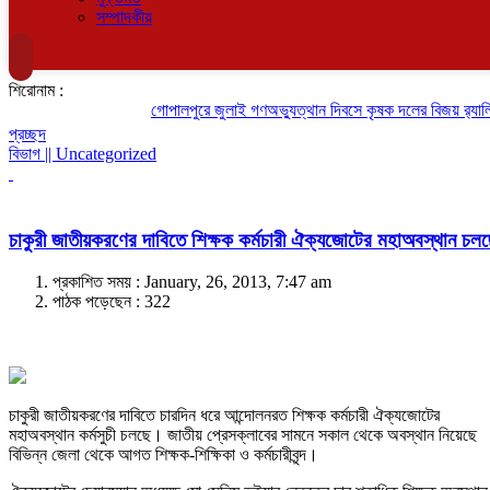
সম্পাদকীয়
শিরোনাম :
গোপালপুরে জুলাই গণঅভ্যুত্থান দিবসে কৃষক দলের বিজয় র‍্যালি
প্রচ্ছদ
বিভাগ || Uncategorized
চাকুরী জাতীয়করণের দাবিতে শিক্ষক কর্মচারী ঐক্যজোটের মহাঅবস্থান চল
প্রকাশিত সময় : January, 26, 2013, 7:47 am
পাঠক পড়েছেন :
322
চাকুরী জাতীয়করণের দাবিতে চারদিন ধরে আন্দোলনরত শিক্ষক কর্মচারী ঐক্যজোটের
মহাঅবস্থান কর্মসুচী চলছে। জাতীয় প্রেসক্লাবের সামনে সকাল থেকে অবস্থান নিয়েছে
বিভিন্ন জেলা থেকে আগত শিক্ষক-শিক্ষিকা ও কর্মচারীবৃন্দ।