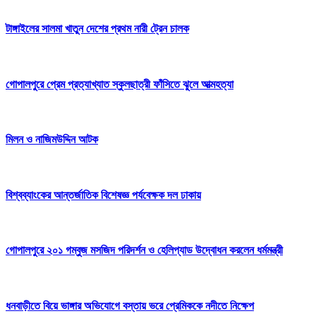
টাঙ্গাইলের সালমা খাতুন দেশের প্রথম নারী ট্রেন চালক
গোপালপুরে প্রেম প্রত্যাখ্যাত স্কুলছাত্রী ফাঁসিতে ঝুলে আত্মহত্যা
মিলন ও নাজিমউদ্দিন আটক
বিশ্বব্যাংকের আন্তর্জাতিক বিশেষজ্ঞ পর্যবেক্ষক দল ঢাকায়
গোপালপুরে ২০১ গম্বুজ মসজিদ পরিদর্শন ও হেলিপ্যাড উদ্বোধন করলেন ধর্মমন্ত্রী
ধনবাড়ীতে বিয়ে ভাঙ্গার অভিযোগে বস্তায় ভরে প্রেমিককে নদীতে নিক্ষেপ