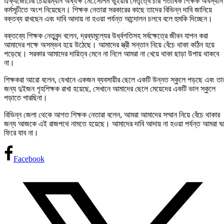
ঐক্যজোটের চেয়ারম্যান অধ্যক্ষ মো.সেলিম ভুইয়ার নেতৃত্বে চার শতাধিক শিক্ষক অবস্থান
কর্মসূচীতে অংশ নিয়েছেন। শিক্ষক নেতারা সরকারের কাছে তাদের বিভিন্ন দাবি জানিয়ে
বক্তব্য রাখছেন এবং দাবি আদায় না হওয়া পর্যন্ত আন্দোলন চলবে বলে হুমকি দিচ্ছেন।
বক্তব্যে শিক্ষক নেতৃবৃন্দ বলেন, দ্রব্যমূল্যের উর্ধ্বগতিসহ সর্বক্ষেত্রে জীবন যাপন করা
আমাদের পক্ষে অসম্ভব হয়ে উঠেছে। আমাদের স্ত্রী সন্তান নিয়ে বেঁচে থাকা কঠিন হয়ে
পড়েছে। সরকার আমাদের দায়িত্ব মেনে না নিলে আমরা না খেয়ে থাকা ছাড়া উপায় থাকবে
না।
শিক্ষকরা আরো বলেন, যেখানে একজন ব্যবসায়ীর ছেলে একটি উন্নত স্কুলে পড়ছে এবং তা
জন্য দুইজন গৃহশিক্ষক রাখা হয়েছে, সেখানে আমাদের ছেলে মেয়েদের একটি ভাল স্কুলে
পড়াতে পারছিনা।
বিভিন্ন জেলা থেকে আগত শিক্ষক নেতারা বলেন, আমরা আমাদের সম্মান নিয়ে বেঁচে থাকার
জন্য আজকে এই রাজপথে নামতে হয়েছে। আমাদের দাবি আদায় না হওয়া পর্যন্ত আমরা ঘ
ফিরে যাব না।
Facebook