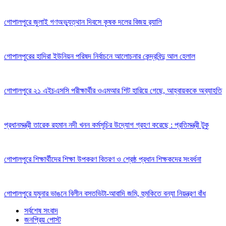
গোপালপুরে জুলাই গণঅভ্যুত্থান দিবসে কৃষক দলের বিজয় র‍্যালি
গোপালপুরের হাদিরা ইউনিয়ন পরিষদ নির্বাচনে আলোচনার কেন্দ্রবিন্দু আল হেলাল
গোপালপুরে ২১ এইচএসসি পরীক্ষার্থীর ওএমআর শিট হারিয়ে গেছে, আহ্বায়ককে অব্যাহতি
প্রধানমন্ত্রী তারেক রহমান নদী খনন কর্মসূচির উদ্যোগ গ্রহণ করেছে : প্রতিমন্ত্রী টুকু
গোপালপুরে শিক্ষার্থীদের শিক্ষা উপকরণ বিতরণ ও শ্রেষ্ঠ প্রধান শিক্ষকদের সংবর্ধনা
গোপালপুরে যমুনার ভাঙনে বিলীন বসতভিটা-আবাদি জমি, হুমকিতে বন্যা নিয়ন্ত্রণ বাঁধ
সর্বশেষ সংবাদ
জনপ্রিয় পোস্ট