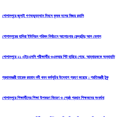
গোপালপুরে জুলাই গণঅভ্যুত্থান দিবসে কৃষক দলের বিজয় র‍্যালি
গোপালপুরের হাদিরা ইউনিয়ন পরিষদ নির্বাচনে আলোচনার কেন্দ্রবিন্দু আল হেলাল
গোপালপুরে ২১ এইচএসসি পরীক্ষার্থীর ওএমআর শিট হারিয়ে গেছে, আহ্বায়ককে অব্যাহতি
প্রধানমন্ত্রী তারেক রহমান নদী খনন কর্মসূচির উদ্যোগ গ্রহণ করেছে : প্রতিমন্ত্রী টুকু
গোপালপুরে শিক্ষার্থীদের শিক্ষা উপকরণ বিতরণ ও শ্রেষ্ঠ প্রধান শিক্ষকদের সংবর্ধনা