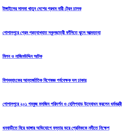
টাঙ্গাইলের সালমা খাতুন দেশের প্রথম নারী ট্রেন চালক
গোপালপুরে প্রেম প্রত্যাখ্যাত স্কুলছাত্রী ফাঁসিতে ঝুলে আত্মহত্যা
মিলন ও নাজিমউদ্দিন আটক
বিশ্বব্যাংকের আন্তর্জাতিক বিশেষজ্ঞ পর্যবেক্ষক দল ঢাকায়
গোপালপুরে ২০১ গম্বুজ মসজিদ পরিদর্শন ও হেলিপ্যাড উদ্বোধন করলেন ধর্মমন্ত্রী
ধনবাড়ীতে বিয়ে ভাঙ্গার অভিযোগে বস্তায় ভরে প্রেমিককে নদীতে নিক্ষেপ