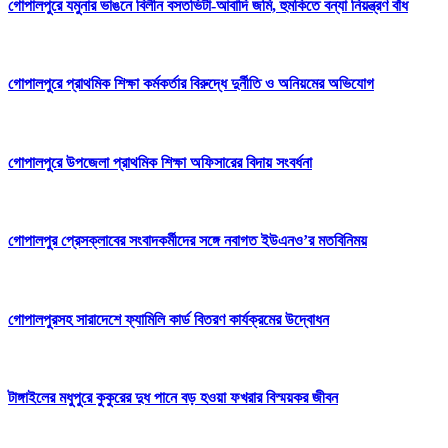
গোপালপুরে যমুনার ভাঙনে বিলীন বসতভিটা-আবাদি জমি, হুমকিতে বন্যা নিয়ন্ত্রণ বাঁধ
গোপালপুরে প্রাথমিক শিক্ষা কর্মকর্তার বিরুদ্ধে দুর্নীতি ও অনিয়মের অভিযোগ
গোপালপুরে উপজেলা প্রাথমিক শিক্ষা অফিসারের বিদায় সংবর্ধনা
গোপালপুর প্রেসক্লাবের সংবাদকর্মীদের সঙ্গে নবাগত ইউএনও’র মতবিনিময়
গোপালপুরসহ সারাদেশে ফ্যামিলি কার্ড বিতরণ কার্যক্রমের উদ্বোধন
টাঙ্গাইলের মধুপুরে কুকুরের দুধ পানে বড় হওয়া ফখরার বিস্ময়কর জীবন