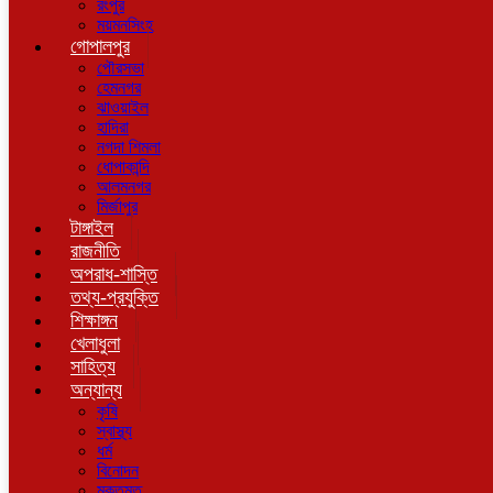
রংপুর
ময়মনসিংহ
গোপালপুর
পৌরসভা
হেমনগর
ঝাওয়াইল
হাদিরা
নগদা শিমলা
ধোপাকান্দি
আলমনগর
মির্জাপুর
টাঙ্গাইল
রাজনীতি
অপরাধ-শাস্তি
তথ্য-প্রযুক্তি
শিক্ষাঙ্গন
খেলাধুলা
সাহিত্য
অন্যান্য
কৃষি
স্বাস্থ্য
ধর্ম
বিনোদন
মুক্তমত