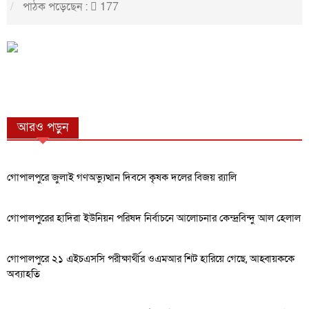
পাঠক পড়েছেন :
177
আরও পড়ুন
গোপালপুরে জুলাই গণঅভ্যুত্থান দিবসে কৃষক দলের বিজয় র‍্যালি
গোপালপুরের হাদিরা ইউনিয়ন পরিষদ নির্বাচনে আলোচনার কেন্দ্রবিন্দু আল হেলাল
গোপালপুরে ২১ এইচএসসি পরীক্ষার্থীর ওএমআর শিট হারিয়ে গেছে, আহ্বায়ককে
অব্যাহতি