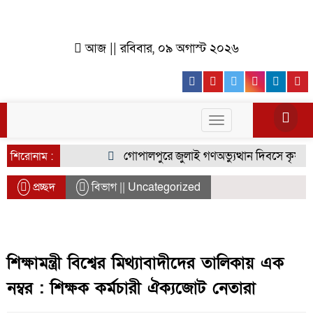
আজ || রবিবার, ০৯ অগাস্ট ২০২৬
Facebook
Youtube
Twitter
Instagr
Lin
Toggle
navigation
গোপালপুরে জুলাই গণঅভ্যুত্থান দিবসে কৃষক দলে
শিরোনাম :
প্রচ্ছদ
বিভাগ || Uncategorized
শিক্ষামন্ত্রী বিশ্বের মিথ্যাবাদীদের তালিকায় এক
নম্বর : শিক্ষক কর্মচারী ঐক্যজোট নেতারা