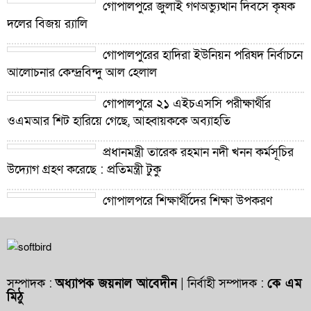
গোপালপুরে জুলাই গণঅভ্যুত্থান দিবসে কৃষক
দলের বিজয় র‍্যালি
গোপালপুরের হাদিরা ইউনিয়ন পরিষদ নির্বাচনে
আলোচনার কেন্দ্রবিন্দু আল হেলাল
গোপালপুরে ২১ এইচএসসি পরীক্ষার্থীর
ওএমআর শিট হারিয়ে গেছে, আহ্বায়ককে অব্যাহতি
প্রধানমন্ত্রী তারেক রহমান নদী খনন কর্মসূচির
উদ্যোগ গ্রহণ করেছে : প্রতিমন্ত্রী টুকু
গোপালপুরে শিক্ষার্থীদের শিক্ষা উপকরণ
বিতরণ ও শ্রেষ্ঠ প্রধান শিক্ষকদের সংবর্ধনা
গোপালপুরে যমুনার ভাঙনে বিলীন বসতভিটা-
আবাদি জমি, হুমকিতে বন্যা নিয়ন্ত্রণ বাঁধ
সম্পাদক :
অধ্যাপক জয়নাল আবেদীন
| নির্বাহী সম্পাদক :
কে এম
মিঠু
গোপালপুরে প্রাথমিক শিক্ষা কর্মকর্তার বিরুদ্ধে