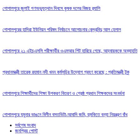
গোপালপুরে জুলাই গণঅভ্যুত্থান দিবসে কৃষক দলের বিজয় র‍্যালি
গোপালপুরের হাদিরা ইউনিয়ন পরিষদ নির্বাচনে আলোচনার কেন্দ্রবিন্দু আল হেলাল
গোপালপুরে ২১ এইচএসসি পরীক্ষার্থীর ওএমআর শিট হারিয়ে গেছে, আহ্বায়ককে অব্যাহতি
প্রধানমন্ত্রী তারেক রহমান নদী খনন কর্মসূচির উদ্যোগ গ্রহণ করেছে : প্রতিমন্ত্রী টুকু
গোপালপুরে শিক্ষার্থীদের শিক্ষা উপকরণ বিতরণ ও শ্রেষ্ঠ প্রধান শিক্ষকদের সংবর্ধনা
গোপালপুরে যমুনার ভাঙনে বিলীন বসতভিটা-আবাদি জমি, হুমকিতে বন্যা নিয়ন্ত্রণ বাঁধ
সর্বশেষ সংবাদ
জনপ্রিয় পোস্ট