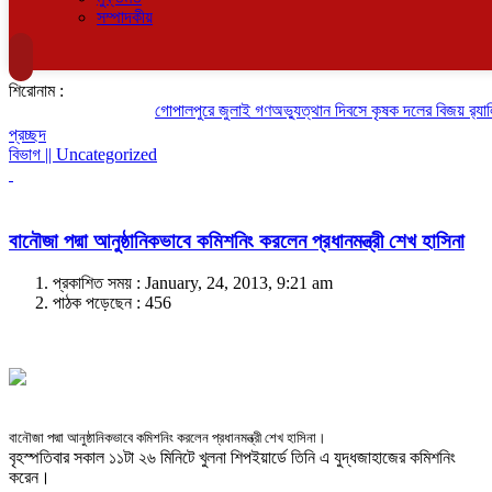
সম্পাদকীয়
শিরোনাম :
গোপালপুরে জুলাই গণঅভ্যুত্থান দিবসে কৃষক দলের বিজয় র‍্যালি
প্রচ্ছদ
বিভাগ || Uncategorized
বানৌজা পদ্মা আনুষ্ঠানিকভাবে কমিশনিং করলেন প্রধানমন্ত্রী শেখ হাসিনা
প্রকাশিত সময় : January, 24, 2013, 9:21 am
পাঠক পড়েছেন :
456
বানৌজা পদ্মা আনুষ্ঠানিকভাবে কমিশনিং করলেন প্রধানমন্ত্রী শেখ হাসিনা।
বৃহস্পতিবার সকাল ১১টা ২৬ মিনিটে খুলনা শিপইয়ার্ডে তিনি এ যুদ্ধজাহাজের কমিশনিং
করেন।