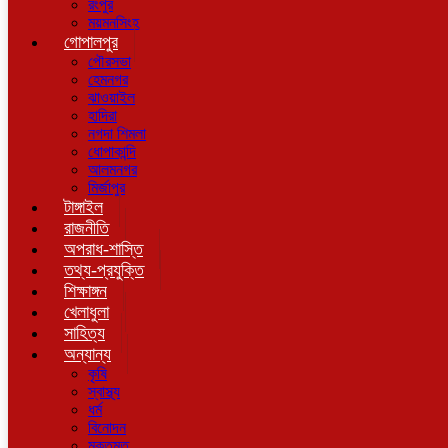
রংপুর
ময়মনসিংহ
গোপালপুর
পৌরসভা
হেমনগর
ঝাওয়াইল
হাদিরা
নগদা শিমলা
ধোপাকান্দি
আলমনগর
মির্জাপুর
টাঙ্গাইল
রাজনীতি
অপরাধ-শাস্তি
তথ্য-প্রযুক্তি
শিক্ষাঙ্গন
খেলাধুলা
সাহিত্য
অন্যান্য
কৃষি
স্বাস্থ্য
ধর্ম
বিনোদন
মুক্তমত