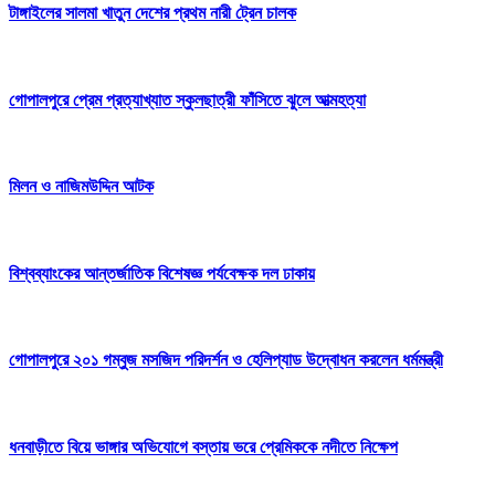
টাঙ্গাইলের সালমা খাতুন দেশের প্রথম নারী ট্রেন চালক
গোপালপুরে প্রেম প্রত্যাখ্যাত স্কুলছাত্রী ফাঁসিতে ঝুলে আত্মহত্যা
মিলন ও নাজিমউদ্দিন আটক
বিশ্বব্যাংকের আন্তর্জাতিক বিশেষজ্ঞ পর্যবেক্ষক দল ঢাকায়
গোপালপুরে ২০১ গম্বুজ মসজিদ পরিদর্শন ও হেলিপ্যাড উদ্বোধন করলেন ধর্মমন্ত্রী
ধনবাড়ীতে বিয়ে ভাঙ্গার অভিযোগে বস্তায় ভরে প্রেমিককে নদীতে নিক্ষেপ