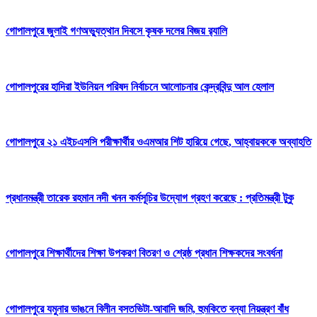
গোপালপুরে জুলাই গণঅভ্যুত্থান দিবসে কৃষক দলের বিজয় র‍্যালি
গোপালপুরের হাদিরা ইউনিয়ন পরিষদ নির্বাচনে আলোচনার কেন্দ্রবিন্দু আল হেলাল
গোপালপুরে ২১ এইচএসসি পরীক্ষার্থীর ওএমআর শিট হারিয়ে গেছে, আহ্বায়ককে অব্যাহতি
প্রধানমন্ত্রী তারেক রহমান নদী খনন কর্মসূচির উদ্যোগ গ্রহণ করেছে : প্রতিমন্ত্রী টুকু
গোপালপুরে শিক্ষার্থীদের শিক্ষা উপকরণ বিতরণ ও শ্রেষ্ঠ প্রধান শিক্ষকদের সংবর্ধনা
গোপালপুরে যমুনার ভাঙনে বিলীন বসতভিটা-আবাদি জমি, হুমকিতে বন্যা নিয়ন্ত্রণ বাঁধ