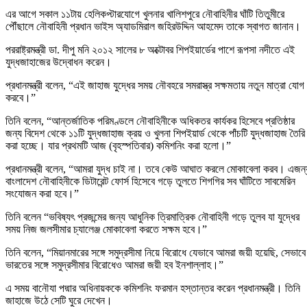
এর আগে সকাল ১১টায় হেলিকপ্টারযোগে খুলনার খালিশপুরে নৌবাহিনীর ঘাঁটি তিতুমীরে
পৌঁছালে নৌবাহিনী প্রধান ভাইস অ্যাডমিরাল জহিরউদ্দিন আহমেদ তাকে স্বাগত জানান।
পররাষ্ট্রমন্ত্রী ডা. দীপু মনি ২০১২ সালের ৮ অক্টোবর শিপইয়ার্ডের পাশে রূপসা নদীতে এই
যুদ্ধজাহাজের উদ্বোধন করেন।
প্রধানমন্ত্রী বলেন, “এই জাহাজ যুদ্ধের সময় নৌবহরে সমরাস্ত্র সক্ষমতায় নতুন মাত্রা যোগ
করবে।”
তিনি বলেন, “আন্তর্জাতিক পরিমণ্ডলে নৌবাহিনীকে অধিকতর কার্যকর হিসেবে প্রতিষ্ঠার
জন্য বিদেশ থেকে ১১টি যুদ্ধজাহাজ ক্রয় ও খুলনা শিপইয়ার্ড থেকে পাঁচটি যুদ্ধজাহাজ তৈরি
করা হচ্ছে। যার প্রথমটি আজ (বৃহস্পতিবার) কমিশনিং করা হলো।”
প্রধানমন্ত্রী বলেন, “আমরা যুদ্ধ চাই না। তবে কেউ আঘাত করলে মোকাবেলা করব। এজন্
বাংলাদেশ নৌবাহিনীকে ডিটারেন্ট ফোর্স হিসেবে গড়ে তুলতে শিগগির সব ঘাঁটিতে সাবমেরিন
সংযোজন করা হবে।”
তিনি বলেন “ভবিষ্যৎ প্রজন্মের জন্য আধুনিক ত্রিমাত্রিক নৌবাহিনী গড়ে তুলব যা যুদ্ধের
সময় নিজ জলসীমার চ্যালেঞ্জ মোকাবেলা করতে সক্ষম হবে।”
তিনি বলেন, “মিয়ানমারের সঙ্গে সমুদ্রসীমা নিয়ে বিরোধে যেভাবে আমরা জয়ী হয়েছি, সেভাবে
ভারতের সঙ্গে সমুদ্রসীমার বিরোধেও আমরা জয়ী হব ইনশাল্লাহ।”
এ সময় বানৌযা পদ্মার অধিনায়ককে কমিশনিং ফরমান হস্তান্তর করেন প্রধানমন্ত্রী। তিনি
জাহাজে উঠে সেটি ঘুরে দেখেন।