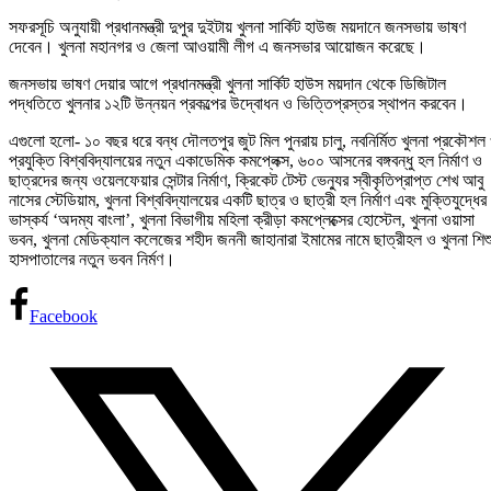
সফরসূচি অনুযায়ী প্রধানমন্ত্রী দুপুর দুইটায় খুলনা সার্কিট হাউজ ময়দানে জনসভায় ভাষণ
দেবেন। খুলনা মহানগর ও জেলা আওয়ামী লীগ এ জনসভার আয়োজন করেছে।
জনসভায় ভাষণ দেয়ার আগে প্রধানমন্ত্রী খুলনা সার্কিট হাউস ময়দান থেকে ডিজিটাল
পদ্ধতিতে খুলনার ১২টি উন্নয়ন প্রকল্পের উদ্বোধন ও ভিত্তিপ্রস্তর স্থাপন করবেন।
এগুলো হলো- ১০ বছর ধরে বন্ধ দৌলতপুর জুট মিল পুনরায় চালু, নবনির্মিত খুলনা প্রকৌশল
প্রযুক্তি বিশ্ববিদ্যালয়ের নতুন একাডেমিক কমপ্লেক্স, ৬০০ আসনের বঙ্গবন্ধু হল নির্মাণ ও
ছাত্রদের জন্য ওয়েলফেয়ার সেন্টার নির্মাণ, ক্রিকেট টেস্ট ভেন্যুর স্বীকৃতিপ্রাপ্ত শেখ আবু
নাসের স্টেডিয়াম, খুলনা বিশ্ববিদ্যালয়ের একটি ছাত্র ও ছাত্রী হল নির্মাণ এবং মুক্তিযুদ্ধের
ভাস্কর্য ‘অদম্য বাংলা’, খুলনা বিভাগীয় মহিলা ক্রীড়া কমপ্লেক্সের হোস্টেল, খুলনা ওয়াসা
ভবন, খুলনা মেডিক্যাল কলেজের শহীদ জননী জাহানারা ইমামের নামে ছাত্রীহল ও খুলনা শিশ
হাসপাতালের নতুন ভবন নির্মণ।
Facebook