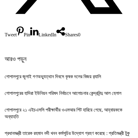
Tweet
Pin
LinkedIn
Shares
0
আরও পড়ুন
গোপালপুরে জুলাই গণঅভ্যুত্থান দিবসে কৃষক দলের বিজয় র‍্যালি
গোপালপুরের হাদিরা ইউনিয়ন পরিষদ নির্বাচনে আলোচনার কেন্দ্রবিন্দু আল হেলাল
গোপালপুরে ২১ এইচএসসি পরীক্ষার্থীর ওএমআর শিট হারিয়ে গেছে, আহ্বায়ককে
অব্যাহতি
প্রধানমন্ত্রী তারেক রহমান নদী খনন কর্মসূচির উদ্যোগ গ্রহণ করেছে : প্রতিমন্ত্রী টুকু