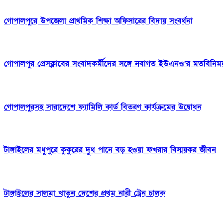
গোপালপুরে উপজেলা প্রাথমিক শিক্ষা অফিসারের বিদায় সংবর্ধনা
গোপালপুর প্রেসক্লাবের সংবাদকর্মীদের সঙ্গে নবাগত ইউএনও’র মতবিনিম
গোপালপুরসহ সারাদেশে ফ্যামিলি কার্ড বিতরণ কার্যক্রমের উদ্বোধন
টাঙ্গাইলের মধুপুরে কুকুরের দুধ পানে বড় হওয়া ফখরার বিস্ময়কর জীবন
টাঙ্গাইলের সালমা খাতুন দেশের প্রথম নারী ট্রেন চালক