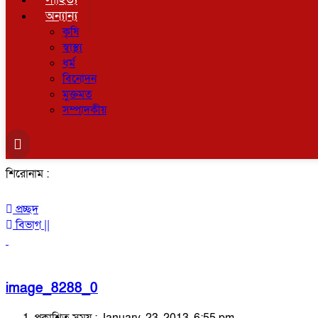
অন্যান্য
কৃষি
স্বাস্থ্য
ধর্ম
বিনোদন
মুক্তমত
সম্পাদকীয়
শিরোনাম :
প্রচ্ছদ
বিভাগ ||
image_8288_0