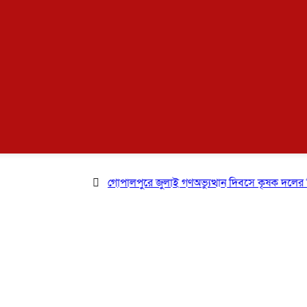
গোপালপুরে জুলাই গণঅভ্যুত্থান দিবসে কৃষক দলের বিজয় র