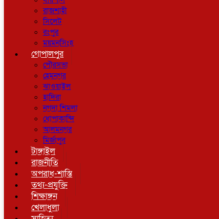
বরিশাল
রাজশাহী
সিলেট
রংপুর
ময়মনসিংহ
গোপালপুর
পৌরসভা
হেমনগর
ঝাওয়াইল
হাদিরা
নগদা শিমলা
ধোপাকান্দি
আলমনগর
মির্জাপুর
টাঙ্গাইল
রাজনীতি
অপরাধ-শাস্তি
তথ্য-প্রযুক্তি
শিক্ষাঙ্গন
খেলাধুলা
সাহিত্য