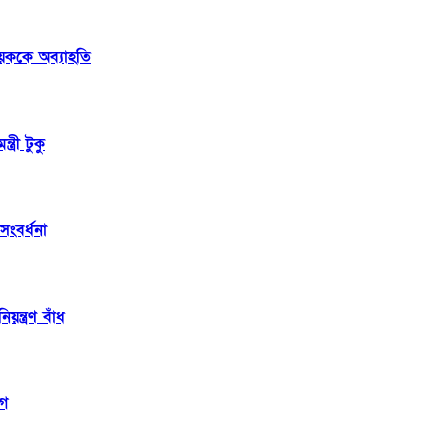
য়ককে অব্যাহতি
্রী টুকু
সংবর্ধনা
্ত্রণ বাঁধ
োগ