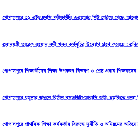
গোপালপুরে ২১ এইচএসসি পরীক্ষার্থীর ওএমআর শিট হারিয়ে গেছে, আহ্বা
প্রধানমন্ত্রী তারেক রহমান নদী খনন কর্মসূচির উদ্যোগ গ্রহণ করেছে : প্রতিমন্ত
গোপালপুরে শিক্ষার্থীদের শিক্ষা উপকরণ বিতরণ ও শ্রেষ্ঠ প্রধান শিক্ষকদের 
গোপালপুরে যমুনার ভাঙনে বিলীন বসতভিটা-আবাদি জমি, হুমকিতে বন্যা নিয়ন
গোপালপুরে প্রাথমিক শিক্ষা কর্মকর্তার বিরুদ্ধে দুর্নীতি ও অনিয়মের অভিয