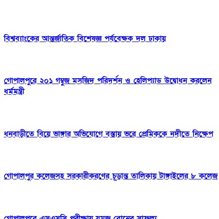
বিশ্বব্যাংকের আন্তর্জাতিক বিশেষজ্ঞ পর্যবেক্ষক দল ঢাকায়
গোপালপুরে ২০১ গম্বুজ মসজিদ পরিদর্শন ও হেলিপ্যাড উদ্বোধন করলেন
ধর্মমন্ত্রী
ধনবাড়ীতে বিয়ে ভাঙ্গার অভিযোগে বস্তায় ভরে প্রেমিককে নদীতে নিক্ষেপ
গোপালপুর কলেজসহ সরকারীকরণের চূড়ান্ত তালিকায় টাঙ্গাইলের ৮ কলেজ
গোপালপুরে এসএসসি পরীক্ষায় যমজ বোনের সাফল্য