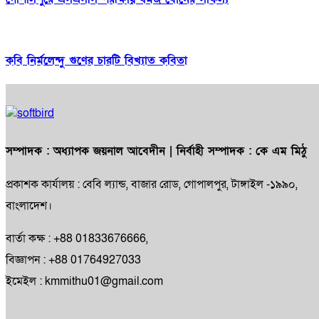
কবি নির্মলেন্দু গুণের চারটি বিখ্যাত কবিতা
সম্পাদক :
অধ্যাপক জয়নাল আবেদীন
| নির্বাহী সম্পাদক :
কে এম মিঠু
প্রকাশক কার্যালয় : বেবি ল্যান্ড, বাজার রোড, গোপালপুর, টাঙ্গাইল -১৯৯০,
বাংলাদেশ।
বার্তা কক্ষ : +88 01833676666,
বিজ্ঞাপন : +88 01764927033
ইমেইল : kmmithu01@gmail.com