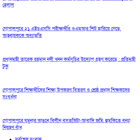
হেলাল
গোপালপুরে ২১ এইচএসসি পরীক্ষার্থীর ওএমআর শিট হারিয়ে গেছে,
আহ্বায়ককে অব্যাহতি
প্রধানমন্ত্রী তারেক রহমান নদী খনন কর্মসূচির উদ্যোগ গ্রহণ করেছে : প্রতিমন্ত্রী
টুকু
গোপালপুরে শিক্ষার্থীদের শিক্ষা উপকরণ বিতরণ ও শ্রেষ্ঠ প্রধান শিক্ষকদের
সংবর্ধনা
গোপালপুরে যমুনার ভাঙনে বিলীন বসতভিটা-আবাদি জমি, হুমকিতে বন্যা
নিয়ন্ত্রণ বাঁধ
সর্বশেষ সংবাদ