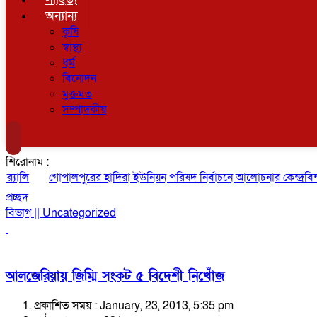
অন্যান্য
কৃষি
স্বাস্থ্য
ধর্ম
বিনোদন
মুক্তমত
সম্পাদকীয়
শিরোনাম :
যালি
গোপালপুরের হাদিরা ইউনিয়ন পরিষদ নির্বাচনে আলোচনার কেন্দ্রবিন্দ
প্রচ্ছদ
বিভাগ || Uncategorized
আলজেরিয়ায় জিম্মি সংকট ৫ বিদেশী নিখোঁজ
প্রকাশিত সময় : January, 23, 2013, 5:35 pm