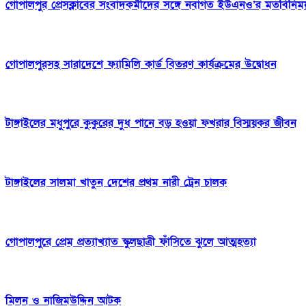
গোপালপুর প্রেসক্লাবের সংবাদকর্মীদের সঙ্গে নবাগত ইউএনও’র মতবিনিম
গোপালপুরসহ সারাদেশে ফ্যামিলি কার্ড বিতরণ কার্যক্রমের উদ্বোধন
টাঙ্গাইলের মধুপুরে কুকুরের দুধ পানে বড় হওয়া ফখরার বিস্ময়কর জীবন
টাঙ্গাইলের সালমা খাতুন দেশের প্রথম নারী ট্রেন চালক
গোপালপুরে প্রেম প্রত্যাখ্যাত স্কুলছাত্রী ফাঁসিতে ঝুলে আত্মহত্যা
মিলন ও নাজিমউদ্দিন আটক