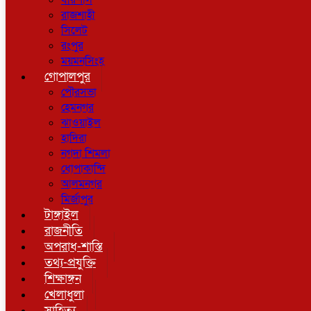
বরিশাল
রাজশাহী
সিলেট
রংপুর
ময়মনসিংহ
গোপালপুর
পৌরসভা
হেমনগর
ঝাওয়াইল
হাদিরা
নগদা শিমলা
ধোপাকান্দি
আলমনগর
মির্জাপুর
টাঙ্গাইল
রাজনীতি
অপরাধ-শাস্তি
তথ্য-প্রযুক্তি
শিক্ষাঙ্গন
খেলাধুলা
সাহিত্য