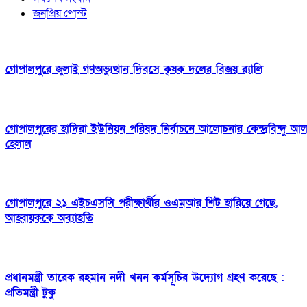
জনপ্রিয় পোস্ট
গোপালপুরে জুলাই গণঅভ্যুত্থান দিবসে কৃষক দলের বিজয় র‍্যালি
গোপালপুরের হাদিরা ইউনিয়ন পরিষদ নির্বাচনে আলোচনার কেন্দ্রবিন্দু আ
হেলাল
গোপালপুরে ২১ এইচএসসি পরীক্ষার্থীর ওএমআর শিট হারিয়ে গেছে,
আহ্বায়ককে অব্যাহতি
প্রধানমন্ত্রী তারেক রহমান নদী খনন কর্মসূচির উদ্যোগ গ্রহণ করেছে :
প্রতিমন্ত্রী টুকু