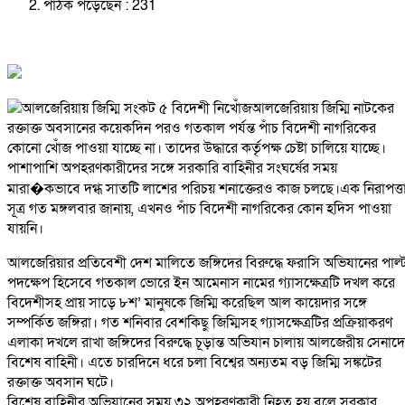
পাঠক পড়েছেন :
231
আলজেরিয়ায় জিম্মি নাটকের
রক্তাক্ত অবসানের কয়েকদিন পরও গতকাল পর্যন্ত পাঁচ বিদেশী নাগরিকের
কোনো খোঁজ পাওয়া যাচ্ছে না। তাদের উদ্ধারে কর্তৃপক্ষ চেষ্টা চালিয়ে যাচ্ছে।
পাশাপাশি অপহরণকারীদের সঙ্গে সরকারি বাহিনীর সংঘর্ষের সময়
মারা�কভাবে দগ্ধ সাতটি লাশের পরিচয় শনাক্তেরও কাজ চলছে।এক নিরাপত্ত
সূত্র গত মঙ্গলবার জানায়, এখনও পাঁচ বিদেশী নাগরিকের কোন হদিস পাওয়া
যায়নি।
আলজেরিয়ার প্রতিবেশী দেশ মালিতে জঙ্গিদের বিরুদ্ধে ফরাসি অভিযানের পাল্
পদক্ষেপ হিসেবে গতকাল ভোরে ইন আমেনাস নামের গ্যাসক্ষেত্রটি দখল করে
বিদেশীসহ প্রায় সাড়ে ৮শ’ মানুষকে জিম্মি করেছিল আল কায়েদার সঙ্গে
সম্পর্কিত জঙ্গিরা। গত শনিবার বেশকিছু জিম্মিসহ গ্যাসক্ষেত্রটির প্রক্রিয়াকরণ
এলাকা দখলে রাখা জঙ্গিদের বিরুদ্ধে চূড়ান্ত অভিযান চালায় আলজেরীয় সেনাদ
বিশেষ বাহিনী। এতে চারদিনে ধরে চলা বিশ্বের অন্যতম বড় জিম্মি সঙ্কটের
রক্তাক্ত অবসান ঘটে।
বিশেষ বাহিনীর অভিযানের সময় ৩২ অপহরণকারী নিহত হয় বলে সরকার