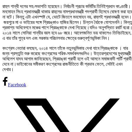
রাহুল গান্ধী দলের সহ-সভাপতি হয়েছেন। নির্বাচনী প্রচার কমিটির তিনিইপ্রধান কাণ্ডারী।
মনমোহন সিংহ প্রধানমন্ত্রী থাকায় রাহুলের নামপ্রধানমন্ত্রী পদপ্রার্থী হিসেবে ঘোষণা করা হচ্
না বটে। কিন্তু এটা এখনস্পষ্ট যে, ভোটে জিতলে মনমোহন নয়, রাহুলই প্রধানমন্ত্রী হবেন।
জয়পুরে মা ও ভাইয়ের সঙ্গে প্রিয়ঙ্কাও হাজির ছিলেন। চিন্তন বৈঠকে যোগদেননি। কিন্তু
প্রকাশ্য অধিবেশনে মঞ্চের পাশে প্রিয়ঙ্কাকে দেখা গিয়েছে।যদিও অনুপস্থিত রবার্ট বঢরা
২০১৪ সালে সোনিয়া গান্ধীর বয়স হবে ৬৮ বছর। আবেগজনিত ভয় থাকলেও তিনিচাইছেন,
এ বার তাঁর পুত্র দল এবং সরকার পরিচালনার ক্ষেত্রে গুরুত্বর্পূণভূমিকা নিন।
কংগ্রেস নেতারা বলছেন, ২০১৪ সালে তাঁকে নতুনভূমিকায় দেখা যাবে প্রিয়ঙ্কাকে । যার
জন্য প্রস্তুতি শুরু করেছে কংগ্রেসের শরিক-সমর্থকদলগুলিও। উত্তরপ্রদেশের মুখ্যমন্ত্রী
অখিলেশ যাদব আগাম জানিয়েছেন, প্রিয়াঙ্কা প্রার্থী হলে ওই আসনে সমাজবাদী পার্টি প্রার্থী
দেবে না।ভাইবোনের সমীকরণ কংগ্রেসের রাজনীতিতে কী প্রভাব ফেলে, সেটাই এখন
দেখার।
Facebook