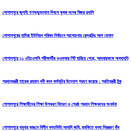
গোপালপুরে জুলাই গণঅভ্যুত্থান দিবসে কৃষক দলের বিজয় র‍্যালি
গোপালপুরের হাদিরা ইউনিয়ন পরিষদ নির্বাচনে আলোচনার কেন্দ্রবিন্দু আল হেলাল
গোপালপুরে ২১ এইচএসসি পরীক্ষার্থীর ওএমআর শিট হারিয়ে গেছে, আহ্বায়ককে অব্যাহতি
প্রধানমন্ত্রী তারেক রহমান নদী খনন কর্মসূচির উদ্যোগ গ্রহণ করেছে : প্রতিমন্ত্রী টুকু
গোপালপুরে শিক্ষার্থীদের শিক্ষা উপকরণ বিতরণ ও শ্রেষ্ঠ প্রধান শিক্ষকদের সংবর্ধনা
গোপালপুরে যমুনার ভাঙনে বিলীন বসতভিটা-আবাদি জমি, হুমকিতে বন্যা নিয়ন্ত্রণ বাঁধ