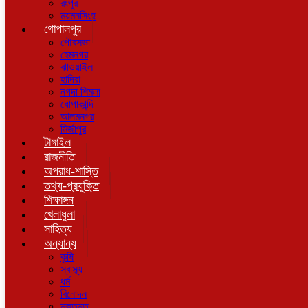
রংপুর
ময়মনসিংহ
গোপালপুর
পৌরসভা
হেমনগর
ঝাওয়াইল
হাদিরা
নগদা শিমলা
ধোপাকান্দি
আলমনগর
মির্জাপুর
টাঙ্গাইল
রাজনীতি
অপরাধ-শাস্তি
তথ্য-প্রযুক্তি
শিক্ষাঙ্গন
খেলাধুলা
সাহিত্য
অন্যান্য
কৃষি
স্বাস্থ্য
ধর্ম
বিনোদন
মুক্তমত