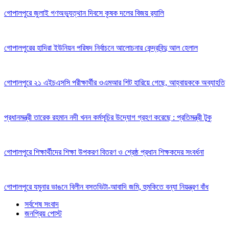
গোপালপুরে জুলাই গণঅভ্যুত্থান দিবসে কৃষক দলের বিজয় র‍্যালি
গোপালপুরের হাদিরা ইউনিয়ন পরিষদ নির্বাচনে আলোচনার কেন্দ্রবিন্দু আল হেলাল
গোপালপুরে ২১ এইচএসসি পরীক্ষার্থীর ওএমআর শিট হারিয়ে গেছে, আহ্বায়ককে অব্যাহতি
প্রধানমন্ত্রী তারেক রহমান নদী খনন কর্মসূচির উদ্যোগ গ্রহণ করেছে : প্রতিমন্ত্রী টুকু
গোপালপুরে শিক্ষার্থীদের শিক্ষা উপকরণ বিতরণ ও শ্রেষ্ঠ প্রধান শিক্ষকদের সংবর্ধনা
গোপালপুরে যমুনার ভাঙনে বিলীন বসতভিটা-আবাদি জমি, হুমকিতে বন্যা নিয়ন্ত্রণ বাঁধ
সর্বশেষ সংবাদ
জনপ্রিয় পোস্ট