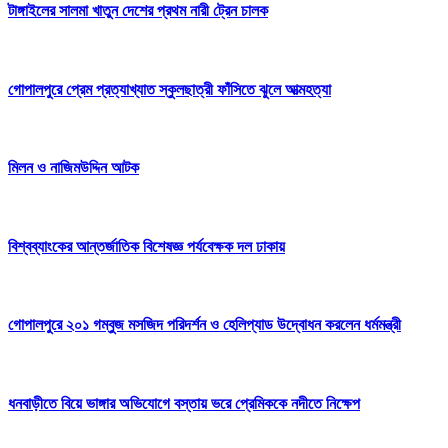
টাঙ্গাইলের সালমা খাতুন দেশের প্রথম নারী ট্রেন চালক
গোপালপুরে প্রেম প্রত্যাখ্যাত স্কুলছাত্রী ফাঁসিতে ঝুলে আত্মহত্যা
মিলন ও নাজিমউদ্দিন আটক
বিশ্বব্যাংকের আন্তর্জাতিক বিশেষজ্ঞ পর্যবেক্ষক দল ঢাকায়
গোপালপুরে ২০১ গম্বুজ মসজিদ পরিদর্শন ও হেলিপ্যাড উদ্বোধন করলেন ধর্মমন্ত্রী
ধনবাড়ীতে বিয়ে ভাঙ্গার অভিযোগে বস্তায় ভরে প্রেমিককে নদীতে নিক্ষেপ