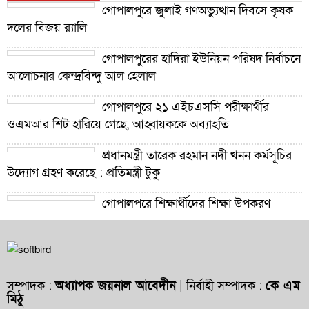
গোপালপুরে জুলাই গণঅভ্যুত্থান দিবসে কৃষক
দলের বিজয় র‍্যালি
গোপালপুরের হাদিরা ইউনিয়ন পরিষদ নির্বাচনে
আলোচনার কেন্দ্রবিন্দু আল হেলাল
গোপালপুরে ২১ এইচএসসি পরীক্ষার্থীর
ওএমআর শিট হারিয়ে গেছে, আহ্বায়ককে অব্যাহতি
প্রধানমন্ত্রী তারেক রহমান নদী খনন কর্মসূচির
উদ্যোগ গ্রহণ করেছে : প্রতিমন্ত্রী টুকু
গোপালপুরে শিক্ষার্থীদের শিক্ষা উপকরণ
বিতরণ ও শ্রেষ্ঠ প্রধান শিক্ষকদের সংবর্ধনা
গোপালপুরে যমুনার ভাঙনে বিলীন বসতভিটা-
আবাদি জমি, হুমকিতে বন্যা নিয়ন্ত্রণ বাঁধ
সম্পাদক :
অধ্যাপক জয়নাল আবেদীন
| নির্বাহী সম্পাদক :
কে এম
মিঠু
গোপালপুরে প্রাথমিক শিক্ষা কর্মকর্তার বিরুদ্ধে