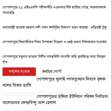
গোপালপুরে ২১ এইচএসসি পরীক্ষার্থীর ওএমআর শিট হারিয়ে গেছে, আহ্বায়ককে
অব্যাহতি
প্রধানমন্ত্রী তারেক রহমান নদী খনন কর্মসূচির উদ্যোগ গ্রহণ করেছে : প্রতিমন্ত্রী টুকু
গোপালপুরে শিক্ষার্থীদের শিক্ষা উপকরণ বিতরণ ও শ্রেষ্ঠ প্রধান শিক্ষকদের সংবর্ধনা
গোপালপুরে যমুনার ভাঙনে বিলীন বসতভিটা-আবাদি জমি, হুমকিতে বন্যা নিয়ন্ত্রণ
বাঁধ
সর্বশেষ সংবাদ
জনপ্রিয় পোস্ট
গোপালপুরে জুলাই গণঅভ্যুত্থান দিবসে কৃষক
দলের বিজয় র‍্যালি
গোপালপুরের হাদিরা ইউনিয়ন পরিষদ নির্বাচনে
আলোচনার কেন্দ্রবিন্দু আল হেলাল