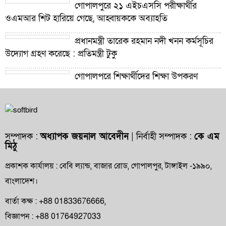
গোপালপুরে ২১ এইচএসসি পরীক্ষার্থীর
ওএমআর শিট হারিয়ে গেছে, আহ্বায়ককে অব্যাহতি
প্রধানমন্ত্রী তারেক রহমান নদী খনন কর্মসূচির
উদ্যোগ গ্রহণ করেছে : প্রতিমন্ত্রী টুকু
গোপালপুরে শিক্ষার্থীদের শিক্ষা উপকরণ
বিতরণ ও শ্রেষ্ঠ প্রধান শিক্ষকদের সংবর্ধনা
গোপালপুরে যমুনার ভাঙনে বিলীন বসতভিটা-
আবাদি জমি, হুমকিতে বন্যা নিয়ন্ত্রণ বাঁধ
সম্পাদক :
অধ্যাপক জয়নাল আবেদীন
| নির্বাহী সম্পাদক :
কে এম
মিঠু
গোপালপুরে প্রাথমিক শিক্ষা কর্মকর্তার বিরুদ্ধে
দুর্নীতি ও অনিয়মের অভিযোগ
প্রকাশক কার্যালয় : বেবি ল্যান্ড, বাজার রোড, গোপালপুর, টাঙ্গাইল -১৯৯০,
বাংলাদেশ।
গোপালপুরে উপজেলা প্রাথমিক শিক্ষা
অফিসারের বিদায় সংবর্ধনা
বার্তা কক্ষ : +88 01833676666,
বিজ্ঞাপন : +88 01764927033
গোপালপুর প্রেসক্লাবের সংবাদকর্মীদের সঙ্গে