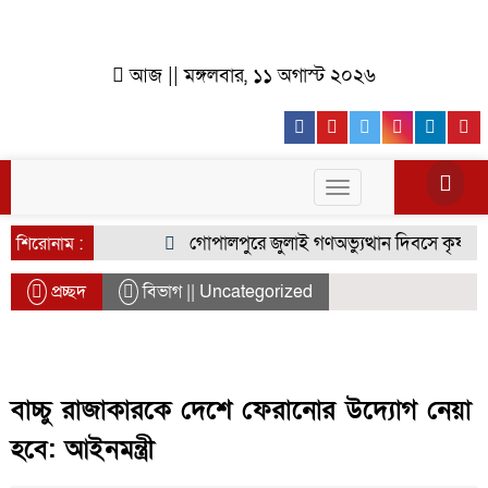
আজ || মঙ্গলবার, ১১ অগাস্ট ২০২৬
Facebook
Youtube
Twitter
Instagr
Lin
Toggle
navigation
গোপালপুরে জুলাই গণঅভ্যুত্থান দিবসে কৃষক দলে
শিরোনাম :
প্রচ্ছদ
বিভাগ || Uncategorized
বাচ্চু রাজাকারকে দেশে ফেরানোর উদ্যোগ নেয়া
হবে: আইনমন্ত্রী