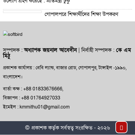
উদ্যোগ গ্রহণ করেছে : প্রতিমন্ত্রী টুকু
গোপালপুরে শিক্ষার্থীদের শিক্ষা উপকরণ
বিতরণ ও শ্রেষ্ঠ প্রধান শিক্ষকদের সংবর্ধনা
গোপালপুরে যমুনার ভাঙনে বিলীন বসতভিটা-
আবাদি জমি, হুমকিতে বন্যা নিয়ন্ত্রণ বাঁধ
সম্পাদক :
অধ্যাপক জয়নাল আবেদীন
| নির্বাহী সম্পাদক :
কে এম
মিঠু
গোপালপুরে প্রাথমিক শিক্ষা কর্মকর্তার বিরুদ্ধে
দুর্নীতি ও অনিয়মের অভিযোগ
প্রকাশক কার্যালয় : বেবি ল্যান্ড, বাজার রোড, গোপালপুর, টাঙ্গাইল -১৯৯০,
বাংলাদেশ।
গোপালপুরে উপজেলা প্রাথমিক শিক্ষা
অফিসারের বিদায় সংবর্ধনা
বার্তা কক্ষ : +88 01833676666,
বিজ্ঞাপন : +88 01764927033
গোপালপুর প্রেসক্লাবের সংবাদকর্মীদের সঙ্গে
ইমেইল : kmmithu01@gmail.com
নবাগত ইউএনও’র মতবিনিময়
গোপালপুরসহ সারাদেশে ফ্যামিলি কার্ড বিতরণ
Top
© প্রকাশক কর্তৃক সর্বস্বত্ব সংরক্ষিত - ২০২৬
কার্যক্রমের উদ্বোধন