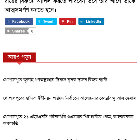
রায়ের বিরুদ্ধে আপিল করতে পারবেন তবে তার আগে তাকে
আত্মসমর্পণ করতে হবে।
Facebook
Tweet
Pin
LinkedIn
Shares
0
আরও পড়ুন
গোপালপুরে জুলাই গণঅভ্যুত্থান দিবসে কৃষক দলের বিজয় র‍্যালি
গোপালপুরের হাদিরা ইউনিয়ন পরিষদ নির্বাচনে আলোচনার কেন্দ্রবিন্দু আল হেলাল
গোপালপুরে ২১ এইচএসসি পরীক্ষার্থীর ওএমআর শিট হারিয়ে গেছে, আহ্বায়ককে
অব্যাহতি