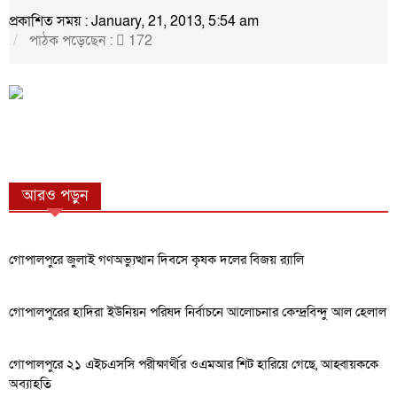
প্রকাশিত সময় : January, 21, 2013, 5:54 am
পাঠক পড়েছেন :
172
আরও পড়ুন
গোপালপুরে জুলাই গণঅভ্যুত্থান দিবসে কৃষক দলের বিজয় র‍্যালি
গোপালপুরের হাদিরা ইউনিয়ন পরিষদ নির্বাচনে আলোচনার কেন্দ্রবিন্দু আল হেলাল
গোপালপুরে ২১ এইচএসসি পরীক্ষার্থীর ওএমআর শিট হারিয়ে গেছে, আহ্বায়ককে
অব্যাহতি