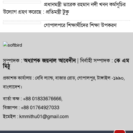
প্রধানমন্ত্রী তারেক রহমান নদী খনন কর্মসূচির
উদ্যোগ গ্রহণ করেছে : প্রতিমন্ত্রী টুকু
গোপালপুরে শিক্ষার্থীদের শিক্ষা উপকরণ
বিতরণ ও শ্রেষ্ঠ প্রধান শিক্ষকদের সংবর্ধনা
গোপালপুরে যমুনার ভাঙনে বিলীন বসতভিটা-
আবাদি জমি, হুমকিতে বন্যা নিয়ন্ত্রণ বাঁধ
সম্পাদক :
অধ্যাপক জয়নাল আবেদীন
| নির্বাহী সম্পাদক :
কে এম
মিঠু
গোপালপুরে প্রাথমিক শিক্ষা কর্মকর্তার বিরুদ্ধে
দুর্নীতি ও অনিয়মের অভিযোগ
প্রকাশক কার্যালয় : বেবি ল্যান্ড, বাজার রোড, গোপালপুর, টাঙ্গাইল -১৯৯০,
বাংলাদেশ।
গোপালপুরে উপজেলা প্রাথমিক শিক্ষা
অফিসারের বিদায় সংবর্ধনা
বার্তা কক্ষ : +88 01833676666,
বিজ্ঞাপন : +88 01764927033
গোপালপুর প্রেসক্লাবের সংবাদকর্মীদের সঙ্গে
ইমেইল : kmmithu01@gmail.com
নবাগত ইউএনও’র মতবিনিময়
গোপালপুরসহ সারাদেশে ফ্যামিলি কার্ড বিতরণ