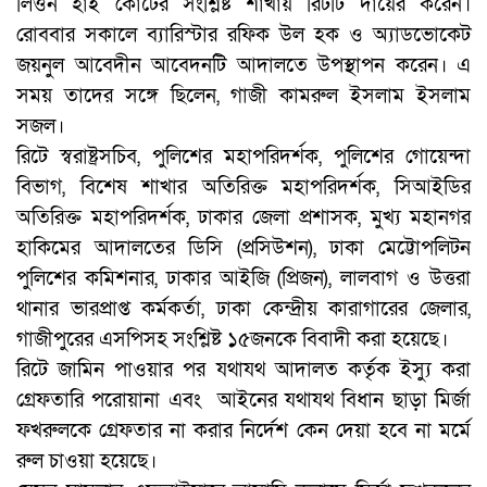
লিওন হাই কোর্টের সংশ্লিষ্ট শাখায় রিটটি দায়ের করেন।
রোববার সকালে ব্যারিস্টার রফিক উল হক ও অ্যাডভোকেট
জয়নুল আবেদীন আবেদনটি আদালতে উপস্থাপন করেন। এ
সময় তাদের সঙ্গে ছিলেন, গাজী কামরুল ইসলাম ইসলাম
সজল।
রিটে স্বরাষ্ট্রসচিব, পুলিশের মহাপরিদর্শক, পুলিশের গোয়েন্দা
বিভাগ, বিশেষ শাখার অতিরিক্ত মহাপরিদর্শক, সিআইডির
অতিরিক্ত মহাপরিদর্শক, ঢাকার জেলা প্রশাসক, মুখ্য মহানগর
হাকিমের আদালতের ডিসি (প্রসিউশন), ঢাকা মেট্টোপলিটন
পুলিশের কমিশনার, ঢাকার আইজি (প্রিজন), লালবাগ ও উত্তরা
থানার ভারপ্রাপ্ত কর্মকর্তা, ঢাকা কেন্দ্রীয় কারাগারের জেলার,
গাজীপুরের এসপিসহ সংশ্লিষ্ট ১৫জনকে বিবাদী করা হয়েছে।
রিটে জামিন পাওয়ার পর যথাযথ আদালত কর্তৃক ইস্যু করা
গ্রেফতারি পরোয়ানা এবং আইনের যথাযথ বিধান ছাড়া মির্জা
ফখরুলকে গ্রেফতার না করার নির্দেশ কেন দেয়া হবে না মর্মে
রুল চাওয়া হয়েছে।