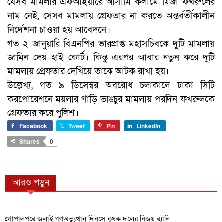
যেসব মামলার এফআইয়ারে আসামি কলামে মির্জা ফখরুলের
নাম নেই, সেসব মামলায় গ্রেফতার না করতে অন্তর্বর্তীকালীন
নির্দেশনা চাওয়া হয় আবেদনে।
গত ২ জানুয়ারি বিএনপির ভারপ্রাপ্ত মহাসচিবকে দুটি মামলায়
জামিন দেয় হাই কোর্ট। কিন্তু এরপর আবার নতুন করে দুটি
মামলায় গ্রেফতার দেখিয়ে তাকে আটক রাখা হয়।
উল্লেখ্য, গত ৯ ডিসেম্বর অবরোধ চলাকালে ঢাকা সিটি
করপোরেশনে ময়লার গাড়ি ভাঙচুর মামলায় পরদিন ফখরুলকে
গ্রেফতার করে পুলিশ।
Facebook
Tweet
Pin
LinkedIn
Shares
0
আরও পড়ুন
গোপালপুরে জুলাই গণঅভ্যুত্থান দিবসে কৃষক দলের বিজয় র‍্যালি