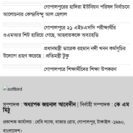
গোপালপুরের হাদিরা ইউনিয়ন পরিষদ নির্বাচনে
আলোচনার কেন্দ্রবিন্দু আল হেলাল
গোপালপুরে ২১ এইচএসসি পরীক্ষার্থীর
ওএমআর শিট হারিয়ে গেছে, আহ্বায়ককে অব্যাহতি
প্রধানমন্ত্রী তারেক রহমান নদী খনন কর্মসূচির
উদ্যোগ গ্রহণ করেছে : প্রতিমন্ত্রী টুকু
গোপালপুরে শিক্ষার্থীদের শিক্ষা উপকরণ
বিতরণ ও শ্রেষ্ঠ প্রধান শিক্ষকদের সংবর্ধনা
গোপালপুরে যমুনার ভাঙনে বিলীন বসতভিটা-
আবাদি জমি, হুমকিতে বন্যা নিয়ন্ত্রণ বাঁধ
সম্পাদক :
অধ্যাপক জয়নাল আবেদীন
| নির্বাহী সম্পাদক :
কে এম
মিঠু
গোপালপুরে প্রাথমিক শিক্ষা কর্মকর্তার বিরুদ্ধে
দুর্নীতি ও অনিয়মের অভিযোগ
প্রকাশক কার্যালয় : বেবি ল্যান্ড, বাজার রোড, গোপালপুর, টাঙ্গাইল -১৯৯০,
বাংলাদেশ।
গোপালপুরে উপজেলা প্রাথমিক শিক্ষা