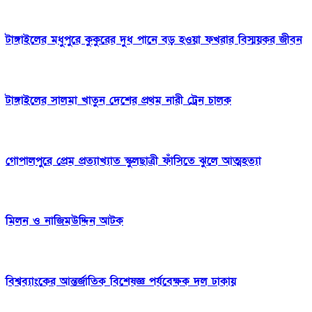
টাঙ্গাইলের মধুপুরে কুকুরের দুধ পানে বড় হওয়া ফখরার বিস্ময়কর জীবন
টাঙ্গাইলের সালমা খাতুন দেশের প্রথম নারী ট্রেন চালক
গোপালপুরে প্রেম প্রত্যাখ্যাত স্কুলছাত্রী ফাঁসিতে ঝুলে আত্মহত্যা
মিলন ও নাজিমউদ্দিন আটক
বিশ্বব্যাংকের আন্তর্জাতিক বিশেষজ্ঞ পর্যবেক্ষক দল ঢাকায়