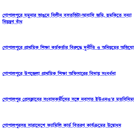
গোপালপুরে যমুনার ভাঙনে বিলীন বসতভিটা-আবাদি জমি, হুমকিতে বন্যা
নিয়ন্ত্রণ বাঁধ
গোপালপুরে প্রাথমিক শিক্ষা কর্মকর্তার বিরুদ্ধে দুর্নীতি ও অনিয়মের অভিয
গোপালপুরে উপজেলা প্রাথমিক শিক্ষা অফিসারের বিদায় সংবর্ধনা
গোপালপুর প্রেসক্লাবের সংবাদকর্মীদের সঙ্গে নবাগত ইউএনও’র মতবিনিম
গোপালপুরসহ সারাদেশে ফ্যামিলি কার্ড বিতরণ কার্যক্রমের উদ্বোধন