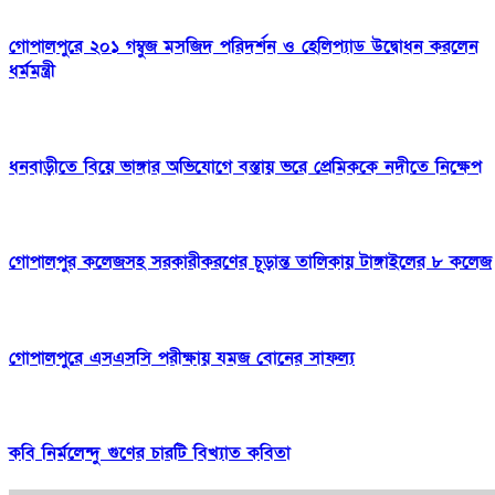
গোপালপুরে ২০১ গম্বুজ মসজিদ পরিদর্শন ও হেলিপ্যাড উদ্বোধন করলেন
ধর্মমন্ত্রী
ধনবাড়ীতে বিয়ে ভাঙ্গার অভিযোগে বস্তায় ভরে প্রেমিককে নদীতে নিক্ষেপ
গোপালপুর কলেজসহ সরকারীকরণের চূড়ান্ত তালিকায় টাঙ্গাইলের ৮ কলেজ
গোপালপুরে এসএসসি পরীক্ষায় যমজ বোনের সাফল্য
কবি নির্মলেন্দু গুণের চারটি বিখ্যাত কবিতা