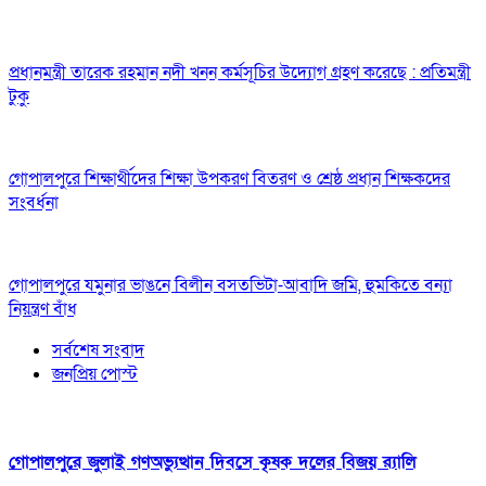
প্রধানমন্ত্রী তারেক রহমান নদী খনন কর্মসূচির উদ্যোগ গ্রহণ করেছে : প্রতিমন্ত্রী
টুকু
গোপালপুরে শিক্ষার্থীদের শিক্ষা উপকরণ বিতরণ ও শ্রেষ্ঠ প্রধান শিক্ষকদের
সংবর্ধনা
গোপালপুরে যমুনার ভাঙনে বিলীন বসতভিটা-আবাদি জমি, হুমকিতে বন্যা
নিয়ন্ত্রণ বাঁধ
সর্বশেষ সংবাদ
জনপ্রিয় পোস্ট
গোপালপুরে জুলাই গণঅভ্যুত্থান দিবসে কৃষক দলের বিজয় র‍্যালি