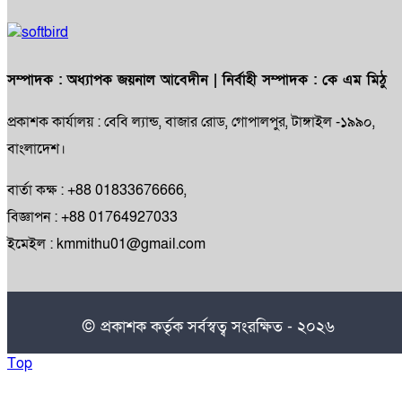
সম্পাদক :
অধ্যাপক জয়নাল আবেদীন
| নির্বাহী সম্পাদক :
কে এম মিঠু
প্রকাশক কার্যালয় : বেবি ল্যান্ড, বাজার রোড, গোপালপুর, টাঙ্গাইল -১৯৯০,
বাংলাদেশ।
বার্তা কক্ষ : +88 01833676666,
বিজ্ঞাপন : +88 01764927033
ইমেইল : kmmithu01@gmail.com
© প্রকাশক কর্তৃক সর্বস্বত্ব সংরক্ষিত - ২০২৬
Top