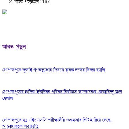
পাঠক পড়েছেন :
167
আরও পড়ুন
গোপালপুরে জুলাই গণঅভ্যুত্থান দিবসে কৃষক দলের বিজয় র‍্যালি
গোপালপুরের হাদিরা ইউনিয়ন পরিষদ নির্বাচনে আলোচনার কেন্দ্রবিন্দু আল
হেলাল
গোপালপুরে ২১ এইচএসসি পরীক্ষার্থীর ওএমআর শিট হারিয়ে গেছে,
আহ্বায়ককে অব্যাহতি