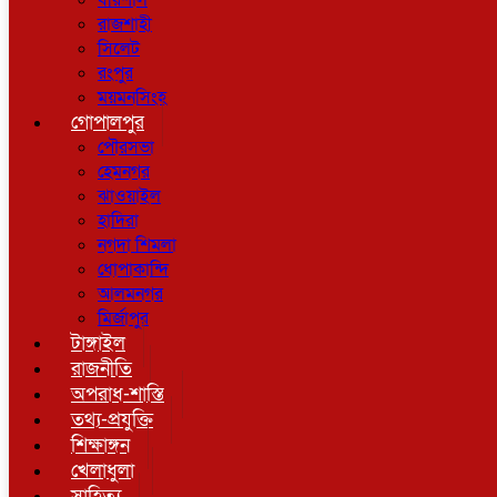
বরিশাল
রাজশাহী
সিলেট
রংপুর
ময়মনসিংহ
গোপালপুর
পৌরসভা
হেমনগর
ঝাওয়াইল
হাদিরা
নগদা শিমলা
ধোপাকান্দি
আলমনগর
মির্জাপুর
টাঙ্গাইল
রাজনীতি
অপরাধ-শাস্তি
তথ্য-প্রযুক্তি
শিক্ষাঙ্গন
খেলাধুলা
সাহিত্য