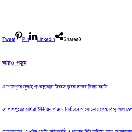
Tweet
Pin
LinkedIn
Shares
0
আরও পড়ুন
গোপালপুরে জুলাই গণঅভ্যুত্থান দিবসে কৃষক দলের বিজয় র‍্যালি
গোপালপুরের হাদিরা ইউনিয়ন পরিষদ নির্বাচনে আলোচনার কেন্দ্রবিন্দু আল হে
গোপালপুরে ২১ এইচএসসি পরীক্ষার্থীর ওএমআর শিট হারিয়ে গেছে, আহ্বায়ক