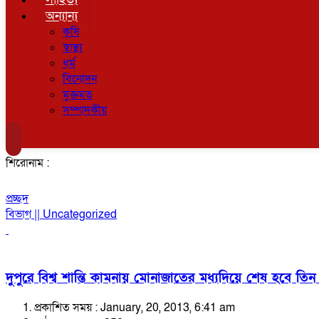
অন্যান্য
কৃষি
স্বাস্থ্য
ধর্ম
বিনোদন
মুক্তমত
সম্পাদকীয়
শিরোনাম :
প্রচ্ছদ
বিভাগ || Uncategorized
দুপুরে বিশ্ব শান্তি কামনায় মোনাজাতের মধ্যদিয়ে শেষ হবে তি
প্রকাশিত সময় : January, 20, 2013, 6:41 am