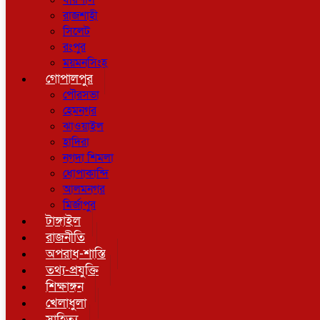
বরিশাল
রাজশাহী
সিলেট
রংপুর
ময়মনসিংহ
গোপালপুর
পৌরসভা
হেমনগর
ঝাওয়াইল
হাদিরা
নগদা শিমলা
ধোপাকান্দি
আলমনগর
মির্জাপুর
টাঙ্গাইল
রাজনীতি
অপরাধ-শাস্তি
তথ্য-প্রযুক্তি
শিক্ষাঙ্গন
খেলাধুলা
সাহিত্য