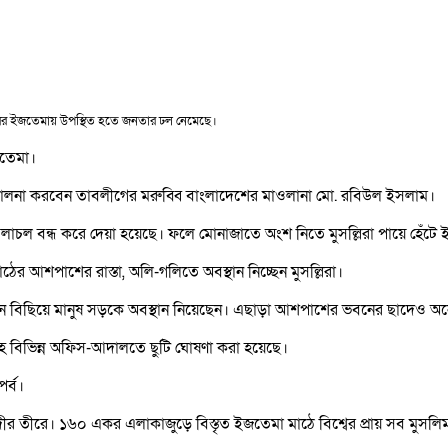
ীরের ইজতেমায় উপস্থিত হতে জনতার ঢল নেমেছে।
জতেমা।
পরিচালনা করবেন তাবলীগের মরুব্বি বাংলাদেশের মাওলানা মো. রবিউল ইসলাম।
াচল বন্ধ করে দেয়া হয়েছে। ফলে মোনাজাতে অংশ নিতে মুসল্লিরা পায়ে হেঁটে 
ঠের আশপাশের রাস্তা, অলি-গলিতে অবস্থান নিচ্ছেন মুসল্লিরা।
থিন বিছিয়ে মানুষ সড়কে অবস্থান নিয়েছেন। এছাড়া আশপাশের ভবনের ছাদেও অ
হ বিভিন্ন অফিস-আদালতে ছুটি ঘোষণা করা হয়েছে।
র্ব।
দীর তীরে। ১৬০ একর এলাকাজুড়ে বিস্তৃত ইজতেমা মাঠে বিশ্বের প্রায় সব মুসল