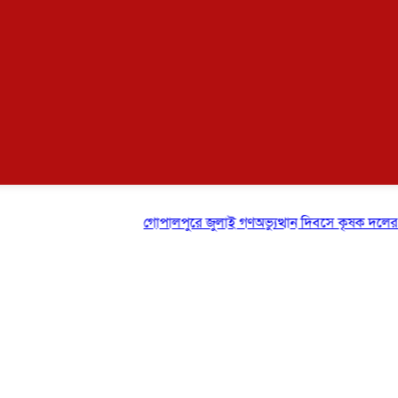
গোপালপুরে জুলাই গণঅভ্যুত্থান দিবসে কৃষক দলের বিজয় র‍