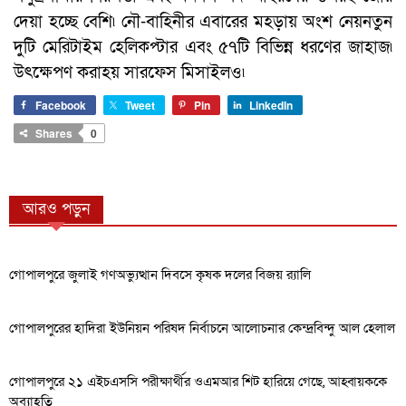
দেয়া হচ্ছে বেশি৷ নৌ-বাহিনীর এবারের মহড়ায় অংশ নেয়নতুন
দুটি মেরিটাইম হেলিকপ্টার এবং ৫৭টি বিভিন্ন ধরণের জাহাজ৷
উৎক্ষেপণ করাহয় সারফেস মিসাইলও৷
Facebook
Tweet
Pin
LinkedIn
Shares
0
আরও পড়ুন
গোপালপুরে জুলাই গণঅভ্যুত্থান দিবসে কৃষক দলের বিজয় র‍্যালি
গোপালপুরের হাদিরা ইউনিয়ন পরিষদ নির্বাচনে আলোচনার কেন্দ্রবিন্দু আল হেলাল
গোপালপুরে ২১ এইচএসসি পরীক্ষার্থীর ওএমআর শিট হারিয়ে গেছে, আহ্বায়ককে
অব্যাহতি