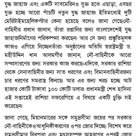
যুদ্ধ জাহাজ এবং একটি সাবমেরিনও যুক্ত হবে৷ এছাড়া, এবছর
যুক্ত হচ্ছে আরো পাঁচটি নতুন যুদ্ধ জাহাজ৷ ইতিমধ্যেই দুটি
মেরিটাইমহেলিকপ্টার কেনা হয়েছে বলেও জানা গেছে৷নৌ-
বাহিনীর প্রধান জানান, তাঁরা রপ্তানির জন্য বাংলাদেশেই যুদ্ধ
জাহাজনির্মাণের পরিকল্পনা করছেন৷ আর সে জন্য প্রস্তুতিমূলক
কাজও এগিয়ে নিচ্ছেনতাঁরা৷ অনুষ্ঠানের অতিথি স্বরাষ্ট্রমন্ত্রী ড.
মহীউদ্দিন খান আলমগীর জানান, নৌ-বাহিনীকে আরো
সম্প্রসারণের জন্য সরকার কাজ করছে৷এদিকে, সরকার রাশিয়া
থেকে সেনাবাহিনীর জন্য সাত ধরণের এবং বিমানবাহিনীরজন্য
চার ধরণের সমরাস্ত্র কিনছে৷ আর এর জন্য খরচ হচ্ছে আট
হাজার কোটি টাকাবা ১০০ কোটি ডলার৷ প্রধানমন্ত্রী শেখ হাসিনা
এই সপ্তাহেই রাশিয়া সফরেগিয়ে এ বিষয়ে একটি চুক্তি সই
করেছেন৷
জানা গেছে, মিয়ানমারের সঙ্গে সমুদ্রসীমা জয়ের পর সরকার
নৌ-বাহিনীকেওআধুনিকীকরণের ওপর জোর দিচ্ছে৷ বিশেষ করে
সমুদ্রসীমার নিরপত্তা এবং মৎসসম্পদ আহরণের ওপরই জোর