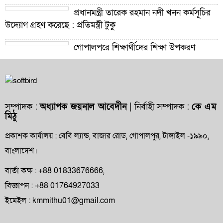
প্রধানমন্ত্রী তারেক রহমান নদী খনন কর্মসূচির
উদ্যোগ গ্রহণ করেছে : প্রতিমন্ত্রী টুকু
গোপালপুরে শিক্ষার্থীদের শিক্ষা উপকরণ
বিতরণ ও শ্রেষ্ঠ প্রধান শিক্ষকদের সংবর্ধনা
গোপালপুরে যমুনার ভাঙনে বিলীন বসতভিটা-
আবাদি জমি, হুমকিতে বন্যা নিয়ন্ত্রণ বাঁধ
সম্পাদক :
অধ্যাপক জয়নাল আবেদীন
| নির্বাহী সম্পাদক :
কে এম
মিঠু
গোপালপুরে প্রাথমিক শিক্ষা কর্মকর্তার বিরুদ্ধে
দুর্নীতি ও অনিয়মের অভিযোগ
প্রকাশক কার্যালয় : বেবি ল্যান্ড, বাজার রোড, গোপালপুর, টাঙ্গাইল -১৯৯০,
বাংলাদেশ।
গোপালপুরে উপজেলা প্রাথমিক শিক্ষা
অফিসারের বিদায় সংবর্ধনা
বার্তা কক্ষ : +88 01833676666,
বিজ্ঞাপন : +88 01764927033
গোপালপুর প্রেসক্লাবের সংবাদকর্মীদের সঙ্গে
ইমেইল : kmmithu01@gmail.com
নবাগত ইউএনও’র মতবিনিময়