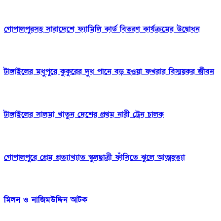
গোপালপুরসহ সারাদেশে ফ্যামিলি কার্ড বিতরণ কার্যক্রমের উদ্বোধন
টাঙ্গাইলের মধুপুরে কুকুরের দুধ পানে বড় হওয়া ফখরার বিস্ময়কর জীবন
টাঙ্গাইলের সালমা খাতুন দেশের প্রথম নারী ট্রেন চালক
গোপালপুরে প্রেম প্রত্যাখ্যাত স্কুলছাত্রী ফাঁসিতে ঝুলে আত্মহত্যা
মিলন ও নাজিমউদ্দিন আটক