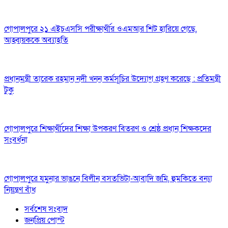
গোপালপুরে ২১ এইচএসসি পরীক্ষার্থীর ওএমআর শিট হারিয়ে গেছে,
আহ্বায়ককে অব্যাহতি
প্রধানমন্ত্রী তারেক রহমান নদী খনন কর্মসূচির উদ্যোগ গ্রহণ করেছে : প্রতিমন্ত্রী
টুকু
গোপালপুরে শিক্ষার্থীদের শিক্ষা উপকরণ বিতরণ ও শ্রেষ্ঠ প্রধান শিক্ষকদের
সংবর্ধনা
গোপালপুরে যমুনার ভাঙনে বিলীন বসতভিটা-আবাদি জমি, হুমকিতে বন্যা
নিয়ন্ত্রণ বাঁধ
সর্বশেষ সংবাদ
জনপ্রিয় পোস্ট