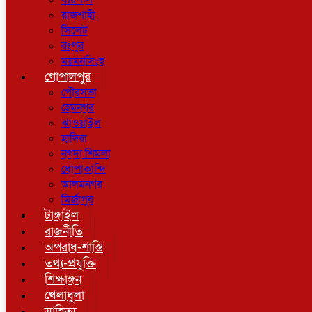
বরিশাল
রাজশাহী
সিলেট
রংপুর
ময়মনসিংহ
গোপালপুর
পৌরসভা
হেমনগর
ঝাওয়াইল
হাদিরা
নগদা শিমলা
ধোপাকান্দি
আলমনগর
মির্জাপুর
টাঙ্গাইল
রাজনীতি
অপরাধ-শাস্তি
তথ্য-প্রযুক্তি
শিক্ষাঙ্গন
খেলাধুলা
সাহিত্য