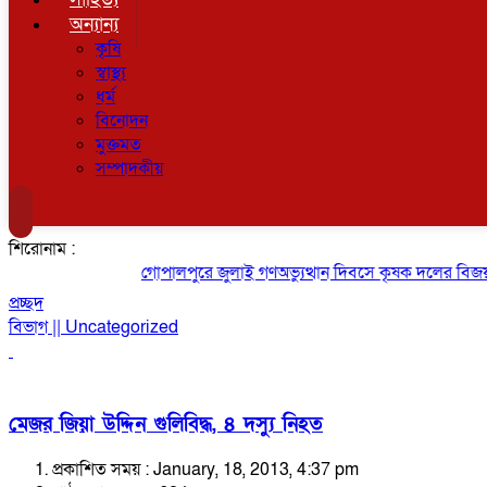
অন্যান্য
কৃষি
স্বাস্থ্য
ধর্ম
বিনোদন
মুক্তমত
সম্পাদকীয়
শিরোনাম :
গোপালপুরে জুলাই গণঅভ্যুত্থান দিবসে কৃষক দলের বিজয় র‍্
প্রচ্ছদ
বিভাগ || Uncategorized
মেজর জিয়া উদ্দিন গুলিবিদ্ধ, ৪ দস্যু নিহত
প্রকাশিত সময় : January, 18, 2013, 4:37 pm