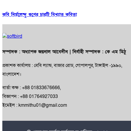
কবি নির্মলেন্দু গুণের চারটি বিখ্যাত কবিতা
সম্পাদক :
অধ্যাপক জয়নাল আবেদীন
| নির্বাহী সম্পাদক :
কে এম মিঠু
প্রকাশক কার্যালয় : বেবি ল্যান্ড, বাজার রোড, গোপালপুর, টাঙ্গাইল -১৯৯০,
বাংলাদেশ।
বার্তা কক্ষ : +88 01833676666,
বিজ্ঞাপন : +88 01764927033
ইমেইল : kmmithu01@gmail.com