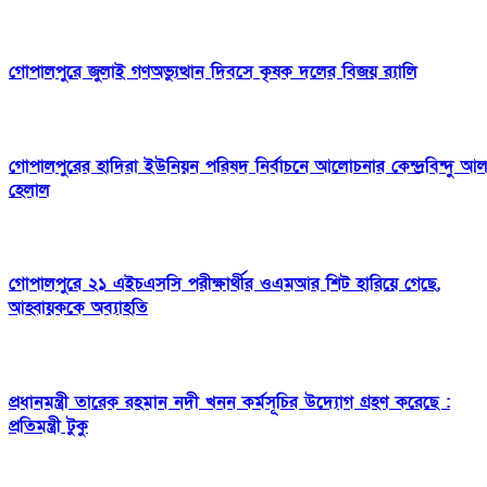
গোপালপুরে জুলাই গণঅভ্যুত্থান দিবসে কৃষক দলের বিজয় র‍্যালি
গোপালপুরের হাদিরা ইউনিয়ন পরিষদ নির্বাচনে আলোচনার কেন্দ্রবিন্দু আ
হেলাল
গোপালপুরে ২১ এইচএসসি পরীক্ষার্থীর ওএমআর শিট হারিয়ে গেছে,
আহ্বায়ককে অব্যাহতি
প্রধানমন্ত্রী তারেক রহমান নদী খনন কর্মসূচির উদ্যোগ গ্রহণ করেছে :
প্রতিমন্ত্রী টুকু