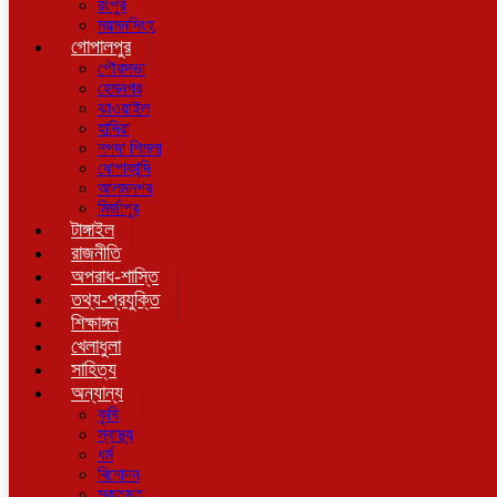
রংপুর
ময়মনসিংহ
গোপালপুর
পৌরসভা
হেমনগর
ঝাওয়াইল
হাদিরা
নগদা শিমলা
ধোপাকান্দি
আলমনগর
মির্জাপুর
টাঙ্গাইল
রাজনীতি
অপরাধ-শাস্তি
তথ্য-প্রযুক্তি
শিক্ষাঙ্গন
খেলাধুলা
সাহিত্য
অন্যান্য
কৃষি
স্বাস্থ্য
ধর্ম
বিনোদন
মুক্তমত