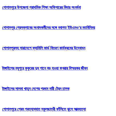
গোপালপুরে উপজেলা প্রাথমিক শিক্ষা অফিসারের বিদায় সংবর্ধনা
গোপালপুর প্রেসক্লাবের সংবাদকর্মীদের সঙ্গে নবাগত ইউএনও’র মতবিনিময়
গোপালপুরসহ সারাদেশে ফ্যামিলি কার্ড বিতরণ কার্যক্রমের উদ্বোধন
টাঙ্গাইলের মধুপুরে কুকুরের দুধ পানে বড় হওয়া ফখরার বিস্ময়কর জীবন
টাঙ্গাইলের সালমা খাতুন দেশের প্রথম নারী ট্রেন চালক
গোপালপুরে প্রেম প্রত্যাখ্যাত স্কুলছাত্রী ফাঁসিতে ঝুলে আত্মহত্যা