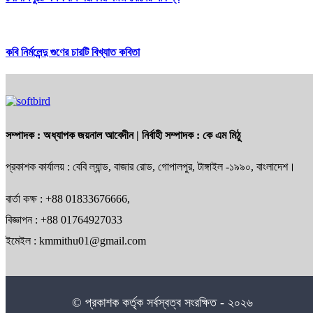
কবি নির্মলেন্দু গুণের চারটি বিখ্যাত কবিতা
সম্পাদক :
অধ্যাপক জয়নাল আবেদীন
| নির্বাহী সম্পাদক :
কে এম মিঠু
প্রকাশক কার্যালয় : বেবি ল্যান্ড, বাজার রোড, গোপালপুর, টাঙ্গাইল -১৯৯০, বাংলাদেশ।
বার্তা কক্ষ : +88 01833676666,
বিজ্ঞাপন : +88 01764927033
ইমেইল : kmmithu01@gmail.com
© প্রকাশক কর্তৃক সর্বস্বত্ব সংরক্ষিত - ২০২৬