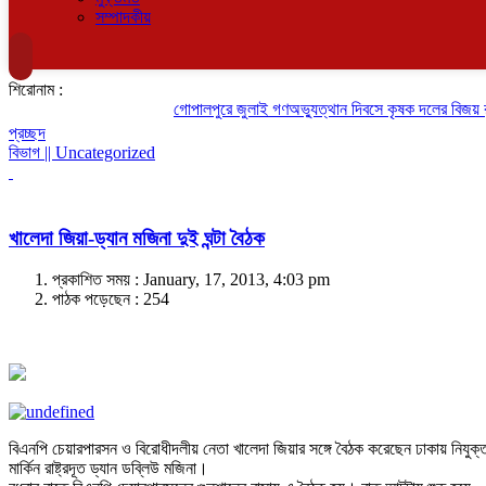
সম্পাদকীয়
শিরোনাম :
গোপালপুরে জুলাই গণঅভ্যুত্থান দিবসে কৃষক দলের বিজয় র‍্য
প্রচ্ছদ
বিভাগ || Uncategorized
খালেদা জিয়া-ড্যান মজিনা দুই ঘন্টা বৈঠক
প্রকাশিত সময় : January, 17, 2013, 4:03 pm
পাঠক পড়েছেন :
254
বিএনপি চেয়ারপারসন ও বিরোধীদলীয় নেতা খালেদা জিয়ার সঙ্গে বৈঠক করেছেন ঢাকায় নিযুক্
মার্কিন রাষ্ট্রদূত ড্যান ডব্লিউ মজিনা।