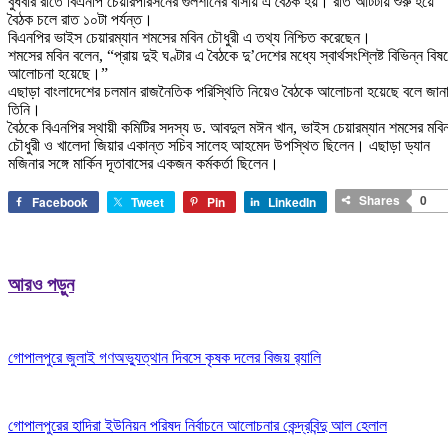
বুধবার রাতে বিএনপি চেয়ারপারসনের গুলশানের বাসায় এ বৈঠক হয়। রাত আটটায় শুরু হয়ে
বৈঠক চলে রাত ১০টা পর্যন্ত।
বিএনপির ভাইস চেয়ারম্যান শমসের মবিন চৌধুরী এ তথ্য নিশ্চিত করেছেন।
শমসের মবিন বলেন, “প্রায় দুই ঘণ্টার এ বৈঠকে দু’দেশের মধ্যে স্বার্থসংশ্লিষ্ট বিভিন্ন বিষয
আলোচনা হয়েছে।”
এছাড়া বাংলাদেশের চলমান রাজনৈতিক পরিস্থিতি নিয়েও বৈঠকে আলোচনা হয়েছে বলে জান
তিনি।
বৈঠকে বিএনপির স্থায়ী কমিটির সদস্য ড. আবদুল মঈন খান, ভাইস চেয়ারম্যান শমসের মবি
চৌধুরী ও খালেদা জিয়ার একান্ত সচিব সালেহ আহমেদ উপস্থিত ছিলেন। এছাড়া ড্যান
মজিনার সঙ্গে মার্কিন দূতাবাসের একজন কর্মকর্তা ছিলেন।
Shares
0
Facebook
Tweet
Pin
LinkedIn
আরও পড়ুন
গোপালপুরে জুলাই গণঅভ্যুত্থান দিবসে কৃষক দলের বিজয় র‍্যালি
গোপালপুরের হাদিরা ইউনিয়ন পরিষদ নির্বাচনে আলোচনার কেন্দ্রবিন্দু আল হেলাল