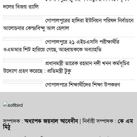
দলের বিজয় র‍্যালি
গোপালপুরের হাদিরা ইউনিয়ন পরিষদ নির্বাচনে
আলোচনার কেন্দ্রবিন্দু আল হেলাল
গোপালপুরে ২১ এইচএসসি পরীক্ষার্থীর
ওএমআর শিট হারিয়ে গেছে, আহ্বায়ককে অব্যাহতি
প্রধানমন্ত্রী তারেক রহমান নদী খনন কর্মসূচির
উদ্যোগ গ্রহণ করেছে : প্রতিমন্ত্রী টুকু
গোপালপুরে শিক্ষার্থীদের শিক্ষা উপকরণ
বিতরণ ও শ্রেষ্ঠ প্রধান শিক্ষকদের সংবর্ধনা
গোপালপুরে যমুনার ভাঙনে বিলীন বসতভিটা-
আবাদি জমি, হুমকিতে বন্যা নিয়ন্ত্রণ বাঁধ
সম্পাদক :
অধ্যাপক জয়নাল আবেদীন
| নির্বাহী সম্পাদক :
কে এম
মিঠু
গোপালপুরে প্রাথমিক শিক্ষা কর্মকর্তার বিরুদ্ধে
দুর্নীতি ও অনিয়মের অভিযোগ