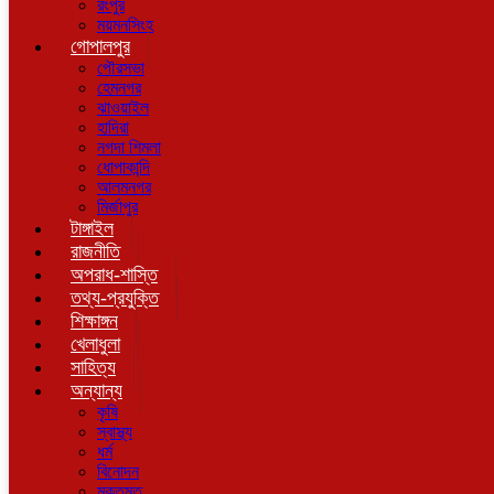
রংপুর
ময়মনসিংহ
গোপালপুর
পৌরসভা
হেমনগর
ঝাওয়াইল
হাদিরা
নগদা শিমলা
ধোপাকান্দি
আলমনগর
মির্জাপুর
টাঙ্গাইল
রাজনীতি
অপরাধ-শাস্তি
তথ্য-প্রযুক্তি
শিক্ষাঙ্গন
খেলাধুলা
সাহিত্য
অন্যান্য
কৃষি
স্বাস্থ্য
ধর্ম
বিনোদন
মুক্তমত