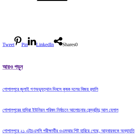
Tweet
Pin
LinkedIn
Shares
0
আরও পড়ুন
গোপালপুরে জুলাই গণঅভ্যুত্থান দিবসে কৃষক দলের বিজয় র‍্যালি
গোপালপুরের হাদিরা ইউনিয়ন পরিষদ নির্বাচনে আলোচনার কেন্দ্রবিন্দু আল হেলাল
গোপালপুরে ২১ এইচএসসি পরীক্ষার্থীর ওএমআর শিট হারিয়ে গেছে, আহ্বায়ককে অব্যাহতি