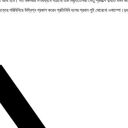
হবে। গত মঙ্গলবার গণমাধ্যমে পাঠানো এক বিবৃতিতেপদ্মা সেতু প্রকল্পে দুর্নীতি দমন কমিশ
ন্তের পরিধিনিয়ে উদ্বিগ্ন প্রকাশ করেন প্রতিনিধি দলের প্রধান লুই মোরেনো ওকাম্পো।দুদক