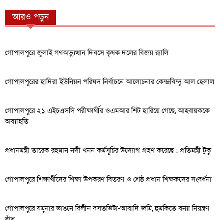
আরও পড়ুন
গোপালপুরে জুলাই গণঅভ্যুত্থান দিবসে কৃষক দলের বিজয় র‍্যালি
গোপালপুরের হাদিরা ইউনিয়ন পরিষদ নির্বাচনে আলোচনার কেন্দ্রবিন্দু আল হেলাল
গোপালপুরে ২১ এইচএসসি পরীক্ষার্থীর ওএমআর শিট হারিয়ে গেছে, আহ্বায়ককে
অব্যাহতি
প্রধানমন্ত্রী তারেক রহমান নদী খনন কর্মসূচির উদ্যোগ গ্রহণ করেছে : প্রতিমন্ত্রী টুকু
গোপালপুরে শিক্ষার্থীদের শিক্ষা উপকরণ বিতরণ ও শ্রেষ্ঠ প্রধান শিক্ষকদের সংবর্ধনা
গোপালপুরে যমুনার ভাঙনে বিলীন বসতভিটা-আবাদি জমি, হুমকিতে বন্যা নিয়ন্ত্রণ
বাঁধ