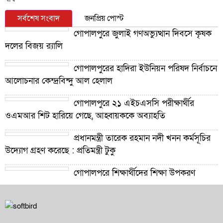
সর্বশেষ সংবাদ
জনপ্রিয় পোস্ট
গোপালপুরে জুলাই গণঅভ্যুত্থান দিবসে কৃষক
দলের বিজয় র‍্যালি
গোপালপুরের হাদিরা ইউনিয়ন পরিষদ নির্বাচনে
আলোচনার কেন্দ্রবিন্দু আল হেলাল
গোপালপুরে ২১ এইচএসসি পরীক্ষার্থীর
ওএমআর শিট হারিয়ে গেছে, আহ্বায়ককে অব্যাহতি
প্রধানমন্ত্রী তারেক রহমান নদী খনন কর্মসূচির
উদ্যোগ গ্রহণ করেছে : প্রতিমন্ত্রী টুকু
গোপালপুরে শিক্ষার্থীদের শিক্ষা উপকরণ
বিতরণ ও শ্রেষ্ঠ প্রধান শিক্ষকদের সংবর্ধনা
গোপালপুরে যমুনার ভাঙনে বিলীন বসতভিটা-
আবাদি জমি, হুমকিতে বন্যা নিয়ন্ত্রণ বাঁধ