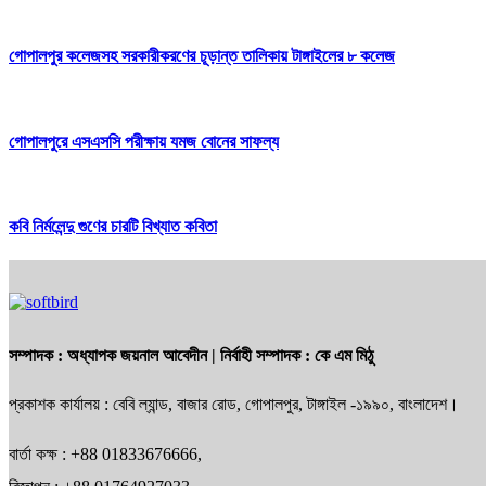
গোপালপুর কলেজসহ সরকারীকরণের চূড়ান্ত তালিকায় টাঙ্গাইলের ৮ কলেজ
গোপালপুরে এসএসসি পরীক্ষায় যমজ বোনের সাফল্য
কবি নির্মলেন্দু গুণের চারটি বিখ্যাত কবিতা
সম্পাদক :
অধ্যাপক জয়নাল আবেদীন
| নির্বাহী সম্পাদক :
কে এম মিঠু
প্রকাশক কার্যালয় : বেবি ল্যান্ড, বাজার রোড, গোপালপুর, টাঙ্গাইল -১৯৯০, বাংলাদেশ।
বার্তা কক্ষ : +88 01833676666,