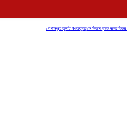
গোপালপুরে জুলাই গণঅভ্যুত্থান দিবসে কৃষক দলের বিজয় র‍্যালি