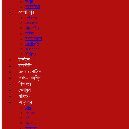
রংপুর
ময়মনসিংহ
গোপালপুর
পৌরসভা
হেমনগর
ঝাওয়াইল
হাদিরা
নগদা শিমলা
ধোপাকান্দি
আলমনগর
মির্জাপুর
টাঙ্গাইল
রাজনীতি
অপরাধ-শাস্তি
তথ্য-প্রযুক্তি
শিক্ষাঙ্গন
খেলাধুলা
সাহিত্য
অন্যান্য
কৃষি
স্বাস্থ্য
ধর্ম
বিনোদন
মুক্তমত