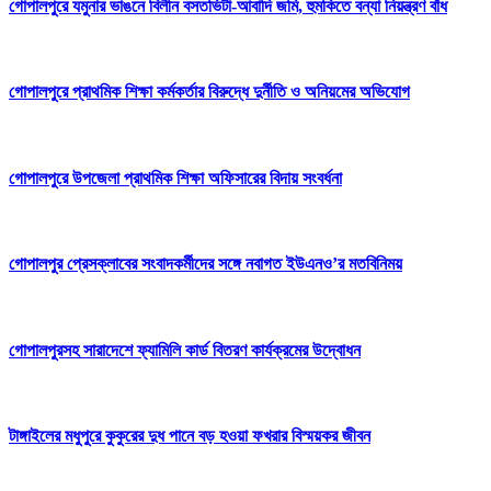
গোপালপুরে যমুনার ভাঙনে বিলীন বসতভিটা-আবাদি জমি, হুমকিতে বন্যা নিয়ন্ত্রণ বাঁধ
গোপালপুরে প্রাথমিক শিক্ষা কর্মকর্তার বিরুদ্ধে দুর্নীতি ও অনিয়মের অভিযোগ
গোপালপুরে উপজেলা প্রাথমিক শিক্ষা অফিসারের বিদায় সংবর্ধনা
গোপালপুর প্রেসক্লাবের সংবাদকর্মীদের সঙ্গে নবাগত ইউএনও’র মতবিনিময়
গোপালপুরসহ সারাদেশে ফ্যামিলি কার্ড বিতরণ কার্যক্রমের উদ্বোধন
টাঙ্গাইলের মধুপুরে কুকুরের দুধ পানে বড় হওয়া ফখরার বিস্ময়কর জীবন