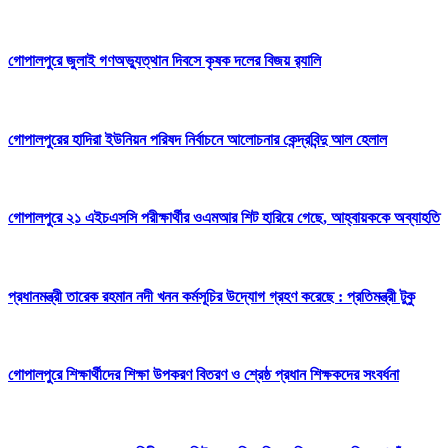
গোপালপুরে জুলাই গণঅভ্যুত্থান দিবসে কৃষক দলের বিজয় র‍্যালি
গোপালপুরের হাদিরা ইউনিয়ন পরিষদ নির্বাচনে আলোচনার কেন্দ্রবিন্দু আল হেলাল
গোপালপুরে ২১ এইচএসসি পরীক্ষার্থীর ওএমআর শিট হারিয়ে গেছে, আহ্বায়ককে অব্যাহতি
প্রধানমন্ত্রী তারেক রহমান নদী খনন কর্মসূচির উদ্যোগ গ্রহণ করেছে : প্রতিমন্ত্রী টুকু
গোপালপুরে শিক্ষার্থীদের শিক্ষা উপকরণ বিতরণ ও শ্রেষ্ঠ প্রধান শিক্ষকদের সংবর্ধনা