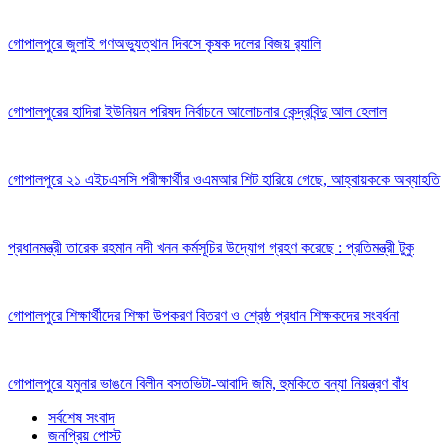
গোপালপুরে জুলাই গণঅভ্যুত্থান দিবসে কৃষক দলের বিজয় র‍্যালি
গোপালপুরের হাদিরা ইউনিয়ন পরিষদ নির্বাচনে আলোচনার কেন্দ্রবিন্দু আল হেলাল
গোপালপুরে ২১ এইচএসসি পরীক্ষার্থীর ওএমআর শিট হারিয়ে গেছে, আহ্বায়ককে অব্যাহতি
প্রধানমন্ত্রী তারেক রহমান নদী খনন কর্মসূচির উদ্যোগ গ্রহণ করেছে : প্রতিমন্ত্রী টুকু
গোপালপুরে শিক্ষার্থীদের শিক্ষা উপকরণ বিতরণ ও শ্রেষ্ঠ প্রধান শিক্ষকদের সংবর্ধনা
গোপালপুরে যমুনার ভাঙনে বিলীন বসতভিটা-আবাদি জমি, হুমকিতে বন্যা নিয়ন্ত্রণ বাঁধ
সর্বশেষ সংবাদ
জনপ্রিয় পোস্ট