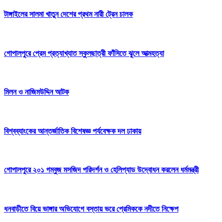
টাঙ্গাইলের সালমা খাতুন দেশের প্রথম নারী ট্রেন চালক
গোপালপুরে প্রেম প্রত্যাখ্যাত স্কুলছাত্রী ফাঁসিতে ঝুলে আত্মহত্যা
মিলন ও নাজিমউদ্দিন আটক
বিশ্বব্যাংকের আন্তর্জাতিক বিশেষজ্ঞ পর্যবেক্ষক দল ঢাকায়
গোপালপুরে ২০১ গম্বুজ মসজিদ পরিদর্শন ও হেলিপ্যাড উদ্বোধন করলেন ধর্মমন্ত্রী
ধনবাড়ীতে বিয়ে ভাঙ্গার অভিযোগে বস্তায় ভরে প্রেমিককে নদীতে নিক্ষেপ