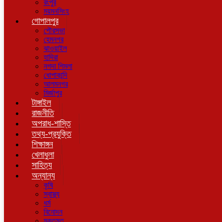
রংপুর
ময়মনসিংহ
গোপালপুর
পৌরসভা
হেমনগর
ঝাওয়াইল
হাদিরা
নগদা শিমলা
ধোপাকান্দি
আলমনগর
মির্জাপুর
টাঙ্গাইল
রাজনীতি
অপরাধ-শাস্তি
তথ্য-প্রযুক্তি
শিক্ষাঙ্গন
খেলাধুলা
সাহিত্য
অন্যান্য
কৃষি
স্বাস্থ্য
ধর্ম
বিনোদন
মুক্তমত