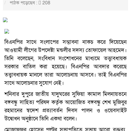
পাঠক পড়েছেন :
208
বিএনপির সাথে সংলাপের সম্ভাবনা নাকচ করে দিয়েছেন
আওয়ামী লীগের উপদেষ্টা মন্ডলীর সদস্য তোফায়েল আহমেদ।
তিনি বলেছেন, সংবিধান সংশোধনের মাধ্যমে তত্ত্বাবধায়ক
সরকার বাতিল করা হয়েছে। বিএনপির আবদার করেছে
তত্ত্বাবধায়ক মানলে তারা আলোচনায় আসবে। তাই বিএনপির
সাথে আলোচনার সুযোগ নেই।
শনিবার দুপুরে জাতীয় যাদুঘরের সুফিয়া কামাল মিলনায়তনে
বঙ্গবন্ধু সাহিত্য পরিষদ কর্তৃক আয়োজিত বঙ্গবন্ধু শেখ মুজিবুর
রহমানের স্বদেশ প্রত্যাবর্তন দিবস পালন ও ওয়েবসাইট
উদ্বোধন অনুষ্ঠানে তিনি একথা বলেন।
মোজাফফর হোসেন পল্টুর সভাপতিত্বে সভায় আরো বক্তব্য