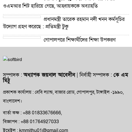
ওএমআর শিট হারিয়ে গেছে, আহ্বায়ককে অব্যাহতি
প্রধানমন্ত্রী তারেক রহমান নদী খনন কর্মসূচির
উদ্যোগ গ্রহণ করেছে : প্রতিমন্ত্রী টুকু
গোপালপুরে শিক্ষার্থীদের শিক্ষা উপকরণ
বিতরণ ও শ্রেষ্ঠ প্রধান শিক্ষকদের সংবর্ধনা
গোপালপুরে যমুনার ভাঙনে বিলীন বসতভিটা-
আবাদি জমি, হুমকিতে বন্যা নিয়ন্ত্রণ বাঁধ
সম্পাদক :
অধ্যাপক জয়নাল আবেদীন
| নির্বাহী সম্পাদক :
কে এম
মিঠু
গোপালপুরে প্রাথমিক শিক্ষা কর্মকর্তার বিরুদ্ধে
দুর্নীতি ও অনিয়মের অভিযোগ
প্রকাশক কার্যালয় : বেবি ল্যান্ড, বাজার রোড, গোপালপুর, টাঙ্গাইল -১৯৯০,
বাংলাদেশ।
গোপালপুরে উপজেলা প্রাথমিক শিক্ষা
অফিসারের বিদায় সংবর্ধনা
বার্তা কক্ষ : +88 01833676666,
বিজ্ঞাপন : +88 01764927033
গোপালপুর প্রেসক্লাবের সংবাদকর্মীদের সঙ্গে
ইমেইল : kmmithu01@gmail.com
নবাগত ইউএনও’র মতবিনিময়