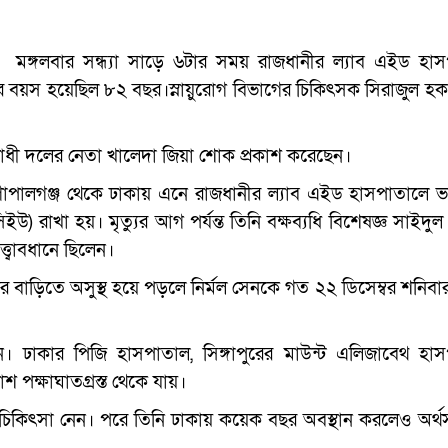
মঙ্গলবার সন্ধ্যা সাড়ে ৬টার সময় রাজধানীর ল্যাব এইড হা
তার বয়স হয়েছিল ৮২ বছর।স্নায়ুরোগ বিভাগের চিকিৎসক সিরাজুল হক
 বিরোধী দলের নেতা খালেদা জিয়া শোক প্রকাশ করেছেন।
গোপালগঞ্জ থেকে ঢাকায় এনে রাজধানীর ল্যাব এইড হাসপাতালে ভর
ইসিইউ) রাখা হয়। মৃত্যুর আগ পর্যন্ত তিনি বক্ষব্যধি বিশেষজ্ঞ সাইদ
ত্বাবধানে ছিলেন।
র বাড়িতে অসুস্থ হয়ে পড়লে নির্মল সেনকে গত ২২ ডিসেম্বর শনিবা
 হন। ঢাকার পিজি হাসপাতাল, সিঙ্গাপুরের মাউন্ট এলিজাবেথ হা
 পক্ষাঘাতগ্রস্ত থেকে যায়।
চিকিৎসা নেন। পরে তিনি ঢাকায় কয়েক বছর অবস্থান করলেও অর্