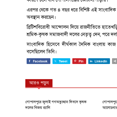
কারণে চলে যান গোপালগঞ্জের কোটালীপাড়ায়।
এরপর থেকে গত ৪ বছর ধরে বিশিষ্ট এই সাংবাদিক গ
অবস্থান করছেন।
ব্রিটিশবিরোধী আন্দোলন দিয়ে রাজনীতিতে হাতেখড়
শ্রমিক-কৃষক সমাজবাদী দলের নেতৃত্ব দেন, পরে দলটি 
সাংবাদিক হিসেবে দীর্ঘকাল দৈনিক বাংলায় কাজ
বসেছিলেন তিনি।
Facebook
Tweet
Pin
LinkedIn
আরও পড়ুন
গোপালপুরে জুলাই গণঅভ্যুত্থান দিবসে কৃষক
গোপালপুরে
দলের বিজয় র‍্যালি
আলোচনার ক