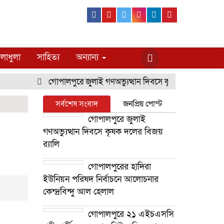
Facebook
Youtube
Twitter
Instagram
Linkedin
Pinterest
লাধুলা
সাহিত্য
অন্যান্য
গোপালপুরে জুলাই গণঅভ্যুত্থান দিবসে কৃষক দলের বিজয় র‍্যা
সর্বশেষ সংবাদ
জনপ্রিয় পোস্ট
গোপালপুরে জুলাই
গণঅভ্যুত্থান দিবসে কৃষক দলের বিজয়
র‍্যালি
গোপালপুরের হাদিরা
ইউনিয়ন পরিষদ নির্বাচনে আলোচনার
কেন্দ্রবিন্দু আল হেলাল
গোপালপুরে ২১ এইচএসসি