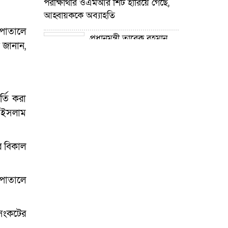
পরীক্ষার্থীর ওএমআর শিট হারিয়ে গেছে,
আহ্বায়ককে অব্যাহতি
সপাতালে
প্রধানমন্ত্রী তারেক রহমান
 জানান,
নদী খনন কর্মসূচির উদ্যোগ গ্রহণ করেছে :
প্রতিমন্ত্রী টুকু
গোপালপুরে শিক্ষার্থীদের
্তি করা
শিক্ষা উপকরণ বিতরণ ও শ্রেষ্ঠ প্রধান
শিক্ষকদের সংবর্ধনা
ুল ইসলাম
গোপালপুরে যমুনার ভাঙনে
র বিকাল
বিলীন বসতভিটা-আবাদি জমি, হুমকিতে
বন্যা নিয়ন্ত্রণ বাঁধ
সপাতালে
গোপালপুরে প্রাথমিক শিক্ষা
কর্মকর্তার বিরুদ্ধে দুর্নীতি ও
অনিয়মের অভিযোগ
থসংকটের