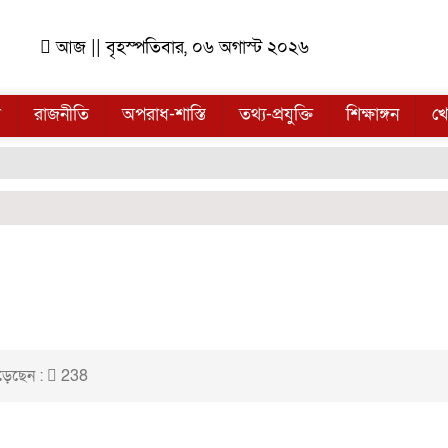
আজ || বৃহস্পতিবার, ০৬ অগাস্ট ২০২৬
ল
রাজনীতি
অপরাধ-শাস্তি
তথ্য-প্রযুক্তি
শিক্ষাঙ্গন
খে
েছেন :
238