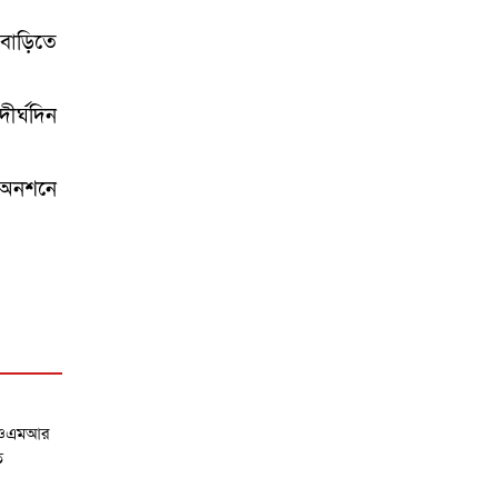
গোপালপুরে উপজেলা
প্রাথমিক শিক্ষা অফিসারের
বাড়িতে
বিদায় সংবর্ধনা
গোপালপুর প্রেসক্লাবের
ীর্ঘদিন
সংবাদকর্মীদের সঙ্গে
নবাগত ইউএনও’র মতবিনিময়
ে অনশনে
গোপালপুরসহ সারাদেশে
ফ্যামিলি কার্ড বিতরণ
কার্যক্রমের উদ্বোধন
র ওএমআর
ি