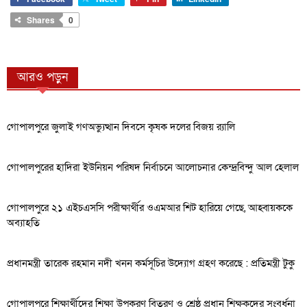
Shares
0
আরও পড়ুন
গোপালপুরে জুলাই গণঅভ্যুত্থান দিবসে কৃষক দলের বিজয় র‍্যালি
গোপালপুরের হাদিরা ইউনিয়ন পরিষদ নির্বাচনে আলোচনার কেন্দ্রবিন্দু আল হেলাল
গোপালপুরে ২১ এইচএসসি পরীক্ষার্থীর ওএমআর শিট হারিয়ে গেছে, আহ্বায়ককে
অব্যাহতি
প্রধানমন্ত্রী তারেক রহমান নদী খনন কর্মসূচির উদ্যোগ গ্রহণ করেছে : প্রতিমন্ত্রী টুকু
গোপালপুরে শিক্ষার্থীদের শিক্ষা উপকরণ বিতরণ ও শ্রেষ্ঠ প্রধান শিক্ষকদের সংবর্ধনা