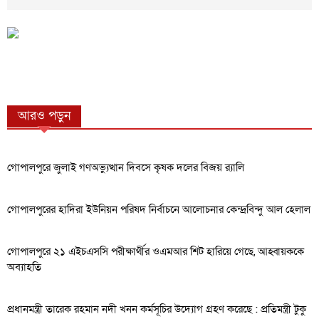
আরও পড়ুন
গোপালপুরে জুলাই গণঅভ্যুত্থান দিবসে কৃষক দলের বিজয় র‍্যালি
গোপালপুরের হাদিরা ইউনিয়ন পরিষদ নির্বাচনে আলোচনার কেন্দ্রবিন্দু আল হেলাল
গোপালপুরে ২১ এইচএসসি পরীক্ষার্থীর ওএমআর শিট হারিয়ে গেছে, আহ্বায়ককে
অব্যাহতি
প্রধানমন্ত্রী তারেক রহমান নদী খনন কর্মসূচির উদ্যোগ গ্রহণ করেছে : প্রতিমন্ত্রী টুকু