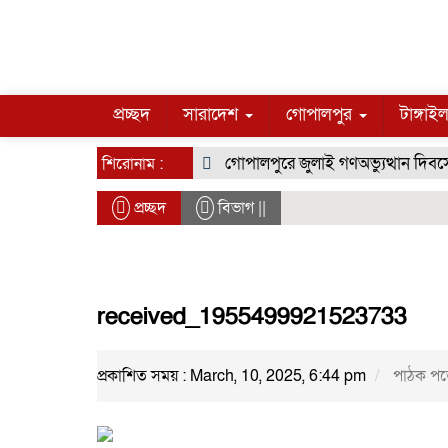
প্রচ্ছদ
সারাদেশ
গোপালপুর
টাঙ্গাই
গোপালপুরে জুলাই গণঅভ্যুত্থান দিবসে 
শিরোনাম :
প্রচ্ছদ
বিভাগ ||
received_1955499921523733
প্রকাশিত সময় : March, 10, 2025, 6:44 pm
পাঠক পড়