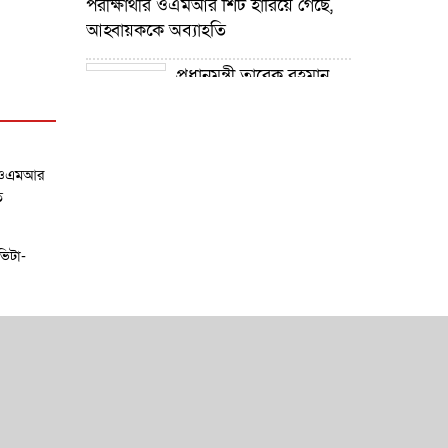
পরীক্ষার্থীর ওএমআর শিট হারিয়ে গেছে,
আহ্বায়ককে অব্যাহতি
প্রধানমন্ত্রী তারেক রহমান
নদী খনন কর্মসূচির উদ্যোগ গ্রহণ করেছে :
প্রতিমন্ত্রী টুকু
গোপালপুরে শিক্ষার্থীদের
র ওএমআর
শিক্ষা উপকরণ বিতরণ ও শ্রেষ্ঠ প্রধান
ি
শিক্ষকদের সংবর্ধনা
ভিটা-
গোপালপুরে যমুনার ভাঙনে
বিলীন বসতভিটা-আবাদি জমি, হুমকিতে
বন্যা নিয়ন্ত্রণ বাঁধ
গোপালপুরে প্রাথমিক শিক্ষা
কর্মকর্তার বিরুদ্ধে দুর্নীতি ও
অনিয়মের অভিযোগ