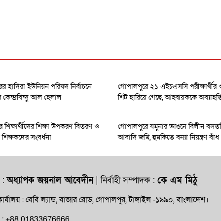
র হাদিরা ইউনিয়ন পরিষদ নির্বাচনে
গোপালপুরে ২১ এইচএসসি পরীক্ষার্থী
েন্দ্রবিন্দু আল হেলাল
শিট হারিয়ে গেছে, আহ্বায়ককে অব্যাহত
 শিক্ষার্থীদের শিক্ষা উপকরণ বিতরণ ও
গোপালপুরে যমুনার ভাঙনে বিলীন বসত
ধান শিক্ষকদের সংবর্ধনা
আবাদি জমি, হুমকিতে বন্যা নিয়ন্ত্রণ বাঁধ
 :
অধ্যাপক জয়নাল আবেদীন
| নির্বাহী সম্পাদক :
কে এম মিঠু
ার্যালয় : বেবি ল্যান্ড, বাজার রোড, গোপালপুর, টাঙ্গাইল -১৯৯০, বাংলাদেশ।
ক্ষ : +88 01833676666,