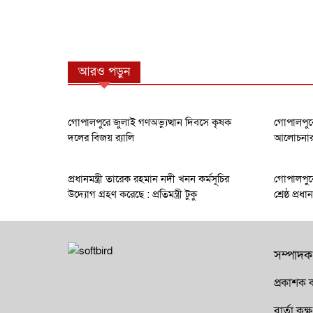
আরও পড়ুন
গোপালপুরে জুলাই গণঅভ্যুত্থান দিবসে কৃষক
গোপালপুরে
দলের বিজয় র‍্যালি
আলোচনার ক
প্রধানমন্ত্রী তারেক রহমান নদী খনন কর্মসূচির
গোপালপুরে
উদ্যোগ গ্রহণ করেছে : প্রতিমন্ত্রী টুকু
শ্রেষ্ঠ প্র
সম্পাদক
প্রকাশক ক
বার্তা ক