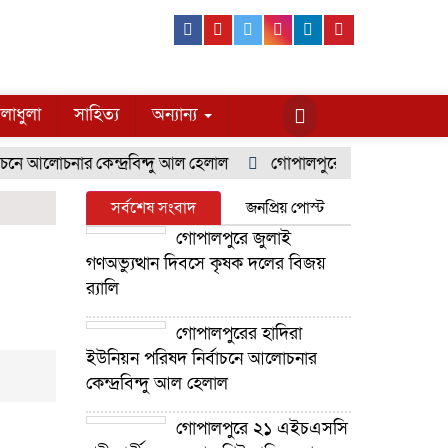
Facebook
Youtube
Twitter
Instagram
Linkedin
Pinterest
লাধুলা
সাহিত্য
অন্যান্য
নে আলোচনার কেন্দ্রবিন্দু আল হেলাল
গোপালপুরে ২১ এইচএসসি পরীক্
সর্বশেষ সংবাদ
জনপ্রিয় পোস্ট
গোপালপুরে জুলাই
গণঅভ্যুত্থান দিবসে কৃষক দলের বিজয়
র‍্যালি
গোপালপুরের হাদিরা
ইউনিয়ন পরিষদ নির্বাচনে আলোচনার
কেন্দ্রবিন্দু আল হেলাল
গোপালপুরে ২১ এইচএসসি