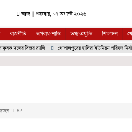
আজ || শুক্রবার, ০৭ অগাস্ট ২০২৬
ল
রাজনীতি
অপরাধ-শাস্তি
তথ্য-প্রযুক্তি
শিক্ষাঙ্গন
খে
কৃষক দলের বিজয় র‍্যালি
গোপালপুরের হাদিরা ইউনিয়ন পরিষদ নির্বাচ
েছেন :
82