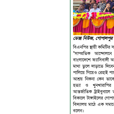
ডেক্স নিউজ, গোপালপুর বা
বিএনপির স্থায়ী কমিটির 
"সাম্প্রতিক আন্দোলন
বাংলাদেশে ফ্যাসিবাদ
মাথা তুলে দাড়াতে দিবেন
পালিয়ে গিয়েও রেহাই পা
আশ্রয় নিকনা কেন তাক
হত্যা ও খুনখারাপি
আন্তর্জাতিক ট্রাইবুন
বিকালে টাঙ্গাইলের গোপ
বিদ্যালয় মাঠে এক সমা
বলেন।