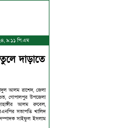
০২৪, ৯:১১ পি.এম
তুলে দাড়াতে
িদুল আলম রাশেদ, জেলা
 শুভ, গোপালপুর উপজেলা
াহাঙ্গীর আলম রুবেল,
বিএনপির সভাপতি খালিদ
সম্পাদক সাইফুল ইসলাম