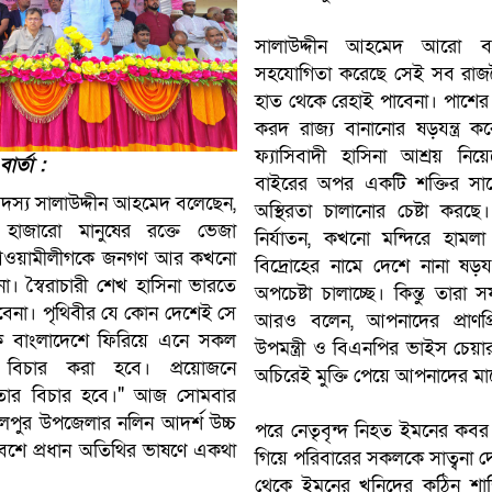
সালাউদ্দীন আহমেদ আরো বলে
সহযোগিতা করেছে সেই সব রাজন
হাত থেকে রেহাই পাবেনা। পাশে
করদ রাজ্য বানানোর ষড়যন্ত্র
ফ্যাসিবাদী হাসিনা আশ্রয় নি
র্তা :
বাইরের অপর একটি শক্তির সাথ
সদস্য সালাউদ্দীন আহমেদ বলেছেন,
অস্থিরতা চালানোর চেষ্টা করছে
ে হাজারো মানুষের রক্তে ভেজা
নির্যাতন, কখনো মন্দিরে হা
ী আওয়ামীলীগকে জনগণ আর কখনো
বিদ্রোহের নামে দেশে নানা ষড়যন
া। স্বৈরাচারী শেখ হাসিনা ভারতে
অপচেষ্টা চালাচ্ছে। কিন্তু তা
বেনা। পৃথিবীর যে কোন দেশেই সে
আরও বলেন, আপনাদের প্রাণপ্র
ে বাংলাদেশে ফিরিয়ে এনে সকল
উপমন্ত্রী ও বিএনপির ভাইস চেয়ারম
র বিচার করা হবে। প্রয়োজনে
অচিরেই মুক্তি পেয়ে আপনাদের 
ালে তার বিচার হবে।" আজ সোমবার
ালপুর উপজেলার নলিন আদর্শ উচ্চ
পরে নেতৃবৃন্দ নিহত ইমনের কব
বেশে প্রধান অতিথির ভাষণে একথা
গিয়ে পরিবারের সকলকে সাত্বনা দ
থেকে ইমনের খুনিদের কঠিন শাস্