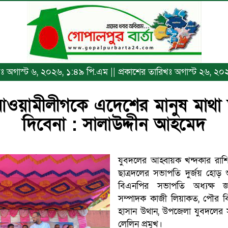
িখঃ অগাস্ট ৬, ২০২৬, ১:৪৯ পি.এম || প্রকাশের তারিখঃ অগাস্ট ২৬, ২
 আওয়ামীলীগকে এদেশের মানুষ মাথা 
দিবেনা : সালাউদ্দীন আহমেদ
যুবদলের আহ্বায়ক খন্দকার রাশ
ছাত্রদলের সভাপতি দুর্জয় হোড়
বিএনপির সভাপতি অধ্যক্ষ জ
সম্পাদক কাজী লিয়াকত, পৌর 
হাসান উথান, উপজেলা যুবদলের 
লেলিন প্রমুখ।