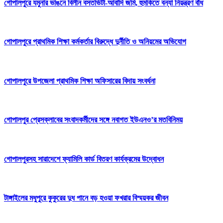
গোপালপুরে যমুনার ভাঙনে বিলীন বসতভিটা-আবাদি জমি, হুমকিতে বন্যা নিয়ন্ত্রণ বাঁধ
গোপালপুরে প্রাথমিক শিক্ষা কর্মকর্তার বিরুদ্ধে দুর্নীতি ও অনিয়মের অভিযোগ
গোপালপুরে উপজেলা প্রাথমিক শিক্ষা অফিসারের বিদায় সংবর্ধনা
গোপালপুর প্রেসক্লাবের সংবাদকর্মীদের সঙ্গে নবাগত ইউএনও’র মতবিনিময়
গোপালপুরসহ সারাদেশে ফ্যামিলি কার্ড বিতরণ কার্যক্রমের উদ্বোধন
টাঙ্গাইলের মধুপুরে কুকুরের দুধ পানে বড় হওয়া ফখরার বিস্ময়কর জীবন