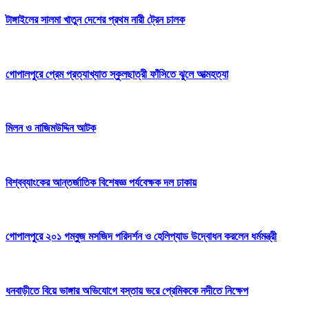
টাঙ্গাইলের সালমা খাতুন দেশের প্রথম নারী ট্রেন চালক
গোপালপুরে প্রেম প্রত্যাখ্যাত স্কুলছাত্রী ফাঁসিতে ঝুলে আত্মহত্যা
মিলন ও নাজিমউদ্দিন আটক
বিশ্বব্যাংকের আন্তর্জাতিক বিশেষজ্ঞ পর্যবেক্ষক দল ঢাকায়
গোপালপুরে ২০১ গম্বুজ মসজিদ পরিদর্শন ও হেলিপ্যাড উদ্বোধন করলেন ধর্মমন্ত্রী
ধনবাড়ীতে বিয়ে ভাঙ্গার অভিযোগে বস্তায় ভরে প্রেমিককে নদীতে নিক্ষেপ