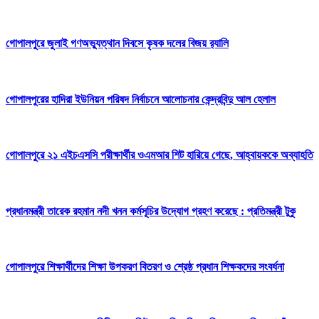
গোপালপুরে জুলাই গণঅভ্যুত্থান দিবসে কৃষক দলের বিজয় র‍্যালি
গোপালপুরের হাদিরা ইউনিয়ন পরিষদ নির্বাচনে আলোচনার কেন্দ্রবিন্দু আল হেলাল
গোপালপুরে ২১ এইচএসসি পরীক্ষার্থীর ওএমআর শিট হারিয়ে গেছে, আহ্বায়ককে অব্যাহতি
প্রধানমন্ত্রী তারেক রহমান নদী খনন কর্মসূচির উদ্যোগ গ্রহণ করেছে : প্রতিমন্ত্রী টুকু
গোপালপুরে শিক্ষার্থীদের শিক্ষা উপকরণ বিতরণ ও শ্রেষ্ঠ প্রধান শিক্ষকদের সংবর্ধনা