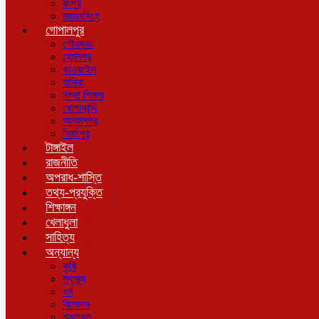
রংপুর
ময়মনসিংহ
গোপালপুর
পৌরসভা
হেমনগর
ঝাওয়াইল
হাদিরা
নগদা শিমলা
ধোপাকান্দি
আলমনগর
মির্জাপুর
টাঙ্গাইল
রাজনীতি
অপরাধ-শাস্তি
তথ্য-প্রযুক্তি
শিক্ষাঙ্গন
খেলাধুলা
সাহিত্য
অন্যান্য
কৃষি
স্বাস্থ্য
ধর্ম
বিনোদন
মুক্তমত