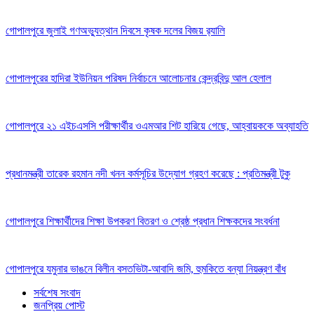
গোপালপুরে জুলাই গণঅভ্যুত্থান দিবসে কৃষক দলের বিজয় র‍্যালি
গোপালপুরের হাদিরা ইউনিয়ন পরিষদ নির্বাচনে আলোচনার কেন্দ্রবিন্দু আল হেলাল
গোপালপুরে ২১ এইচএসসি পরীক্ষার্থীর ওএমআর শিট হারিয়ে গেছে, আহ্বায়ককে অব্যাহতি
প্রধানমন্ত্রী তারেক রহমান নদী খনন কর্মসূচির উদ্যোগ গ্রহণ করেছে : প্রতিমন্ত্রী টুকু
গোপালপুরে শিক্ষার্থীদের শিক্ষা উপকরণ বিতরণ ও শ্রেষ্ঠ প্রধান শিক্ষকদের সংবর্ধনা
গোপালপুরে যমুনার ভাঙনে বিলীন বসতভিটা-আবাদি জমি, হুমকিতে বন্যা নিয়ন্ত্রণ বাঁধ
সর্বশেষ সংবাদ
জনপ্রিয় পোস্ট