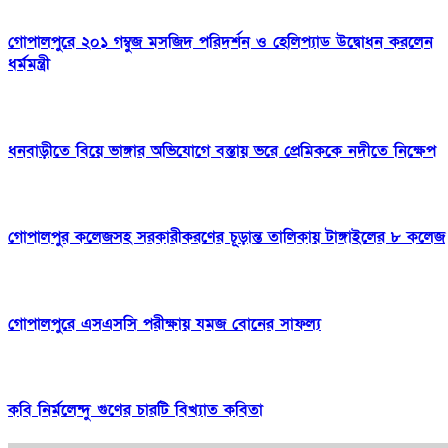
গোপালপুরে ২০১ গম্বুজ মসজিদ পরিদর্শন ও হেলিপ্যাড উদ্বোধন করলেন
ধর্মমন্ত্রী
ধনবাড়ীতে বিয়ে ভাঙ্গার অভিযোগে বস্তায় ভরে প্রেমিককে নদীতে নিক্ষেপ
গোপালপুর কলেজসহ সরকারীকরণের চূড়ান্ত তালিকায় টাঙ্গাইলের ৮ কলেজ
গোপালপুরে এসএসসি পরীক্ষায় যমজ বোনের সাফল্য
কবি নির্মলেন্দু গুণের চারটি বিখ্যাত কবিতা