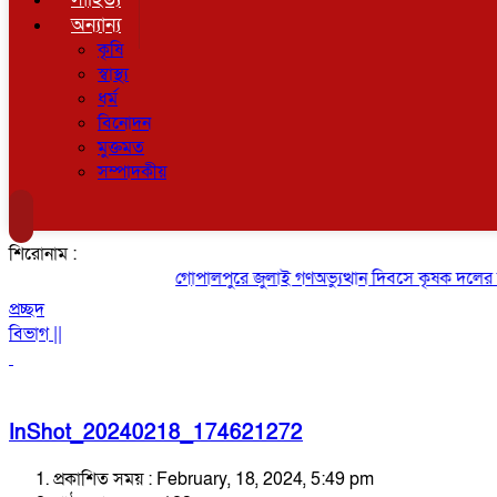
অন্যান্য
কৃষি
স্বাস্থ্য
ধর্ম
বিনোদন
মুক্তমত
সম্পাদকীয়
শিরোনাম :
গোপালপুরে জুলাই গণঅভ্যুত্থান দিবসে কৃষক দলের বিজয
প্রচ্ছদ
বিভাগ ||
InShot_20240218_174621272
প্রকাশিত সময় : February, 18, 2024, 5:49 pm