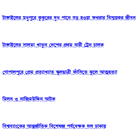
টাঙ্গাইলের মধুপুরে কুকুরের দুধ পানে বড় হওয়া ফখরার বিস্ময়কর জীবন
টাঙ্গাইলের সালমা খাতুন দেশের প্রথম নারী ট্রেন চালক
গোপালপুরে প্রেম প্রত্যাখ্যাত স্কুলছাত্রী ফাঁসিতে ঝুলে আত্মহত্যা
মিলন ও নাজিমউদ্দিন আটক
বিশ্বব্যাংকের আন্তর্জাতিক বিশেষজ্ঞ পর্যবেক্ষক দল ঢাকায়