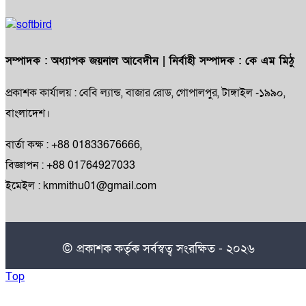
সম্পাদক :
অধ্যাপক জয়নাল আবেদীন
| নির্বাহী সম্পাদক :
কে এম মিঠু
প্রকাশক কার্যালয় : বেবি ল্যান্ড, বাজার রোড, গোপালপুর, টাঙ্গাইল -১৯৯০,
বাংলাদেশ।
বার্তা কক্ষ : +88 01833676666,
বিজ্ঞাপন : +88 01764927033
ইমেইল : kmmithu01@gmail.com
© প্রকাশক কর্তৃক সর্বস্বত্ব সংরক্ষিত - ২০২৬
Top