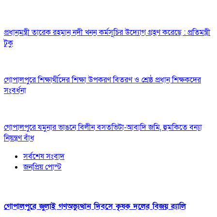
প্রধানমন্ত্রী তারেক রহমান নদী খনন কর্মসূচির উদ্যোগ গ্রহণ করেছে : প্রতিমন্ত্রী
টুকু
গোপালপুরে শিক্ষার্থীদের শিক্ষা উপকরণ বিতরণ ও শ্রেষ্ঠ প্রধান শিক্ষকদের
সংবর্ধনা
গোপালপুরে যমুনার ভাঙনে বিলীন বসতভিটা-আবাদি জমি, হুমকিতে বন্যা
নিয়ন্ত্রণ বাঁধ
সর্বশেষ সংবাদ
জনপ্রিয় পোস্ট
গোপালপুরে জুলাই গণঅভ্যুত্থান দিবসে কৃষক দলের বিজয় র‍্যালি