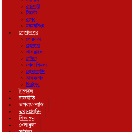
বরিশাল
রাজশাহী
সিলেট
রংপুর
ময়মনসিংহ
গোপালপুর
পৌরসভা
হেমনগর
ঝাওয়াইল
হাদিরা
নগদা শিমলা
ধোপাকান্দি
আলমনগর
মির্জাপুর
টাঙ্গাইল
রাজনীতি
অপরাধ-শাস্তি
তথ্য-প্রযুক্তি
শিক্ষাঙ্গন
খেলাধুলা
সাহিত্য