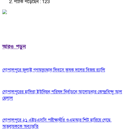
পাঠক পড়েছেন :
123
আরও পড়ুন
গোপালপুরে জুলাই গণঅভ্যুত্থান দিবসে কৃষক দলের বিজয় র‍্যালি
গোপালপুরের হাদিরা ইউনিয়ন পরিষদ নির্বাচনে আলোচনার কেন্দ্রবিন্দু আল
হেলাল
গোপালপুরে ২১ এইচএসসি পরীক্ষার্থীর ওএমআর শিট হারিয়ে গেছে,
আহ্বায়ককে অব্যাহতি