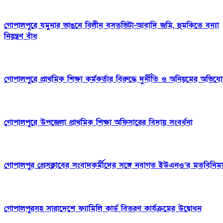
গোপালপুরে যমুনার ভাঙনে বিলীন বসতভিটা-আবাদি জমি, হুমকিতে বন্যা
নিয়ন্ত্রণ বাঁধ
গোপালপুরে প্রাথমিক শিক্ষা কর্মকর্তার বিরুদ্ধে দুর্নীতি ও অনিয়মের অভিয
গোপালপুরে উপজেলা প্রাথমিক শিক্ষা অফিসারের বিদায় সংবর্ধনা
গোপালপুর প্রেসক্লাবের সংবাদকর্মীদের সঙ্গে নবাগত ইউএনও’র মতবিনিম
গোপালপুরসহ সারাদেশে ফ্যামিলি কার্ড বিতরণ কার্যক্রমের উদ্বোধন