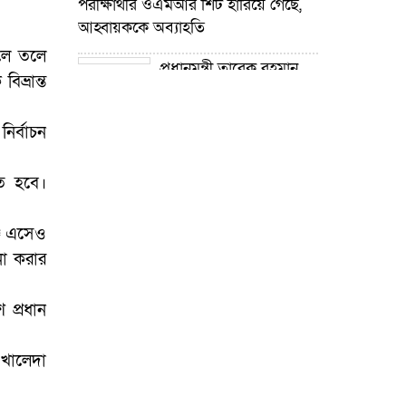
পরীক্ষার্থীর ওএমআর শিট হারিয়ে গেছে,
আহ্বায়ককে অব্যাহতি
লে তলে
প্রধানমন্ত্রী তারেক রহমান
ভ্রান্ত
নদী খনন কর্মসূচির উদ্যোগ গ্রহণ করেছে :
প্রতিমন্ত্রী টুকু
ির্বাচন
গোপালপুরে শিক্ষার্থীদের
শিক্ষা উপকরণ বিতরণ ও শ্রেষ্ঠ প্রধান
তে হবে।
শিক্ষকদের সংবর্ধনা
্জ এসেও
গোপালপুরে যমুনার ভাঙনে
না করার
বিলীন বসতভিটা-আবাদি জমি, হুমকিতে
বন্যা নিয়ন্ত্রণ বাঁধ
ে প্রধান
গোপালপুরে প্রাথমিক শিক্ষা
কর্মকর্তার বিরুদ্ধে দুর্নীতি ও
 খালেদা
অনিয়মের অভিযোগ