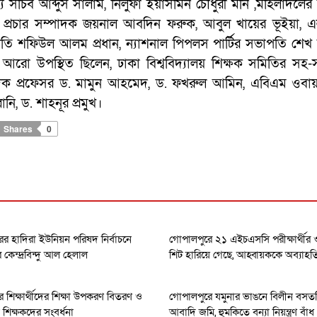
সচিব আব্দুস সালাম, নিলুফা ইয়াসমিন চৌধুরী মনি ,মহিলাদলের
 প্রচার সম্পাদক জয়নাল আবদিন ফরুক, আবুল খায়ের ভূইয়া, 
াপতি শফিউল আলম প্রধান, ন্যাশনাল পিপলস পার্টির সভাপতি শ
নে আরো উপস্থিত ছিলেন, ঢাকা বিশ্ববিদ্যালয় শিক্ষক সমিতির সহ
দক প্রফেসর ড. মামুন আহমেদ, ড. ফখরুল আমিন, এবিএম ওবায়
ি, ড. শাহনূর প্রমুখ।
Shares
0
র হাদিরা ইউনিয়ন পরিষদ নির্বাচনে
গোপালপুরে ২১ এইচএসসি পরীক্ষার্থী
েন্দ্রবিন্দু আল হেলাল
শিট হারিয়ে গেছে, আহ্বায়ককে অব্যাহত
 শিক্ষার্থীদের শিক্ষা উপকরণ বিতরণ ও
গোপালপুরে যমুনার ভাঙনে বিলীন বসত
ধান শিক্ষকদের সংবর্ধনা
আবাদি জমি, হুমকিতে বন্যা নিয়ন্ত্রণ বাঁধ