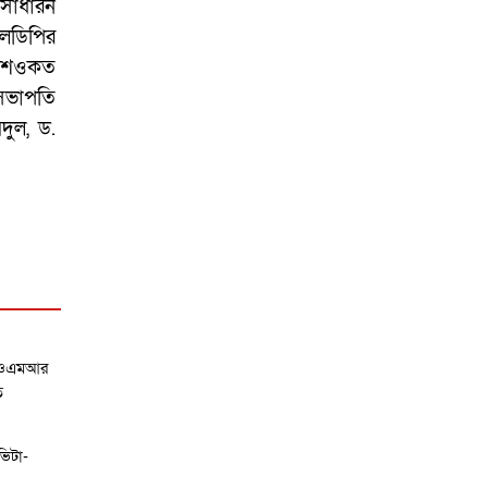
 সাধারন
এলডিপির
েখ শওকত
-সভাপতি
দুল, ড.
র ওএমআর
ি
ভিটা-