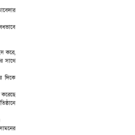
গোপালপুরে উপজেলা
প্রাথমিক শিক্ষা অফিসারের
তাবেদার
বিদায় সংবর্ধনা
বৈধভাবে
গোপালপুর প্রেসক্লাবের
সংবাদকর্মীদের সঙ্গে
নবাগত ইউএনও’র মতবিনিময়
ংস করে,
গোপালপুরসহ সারাদেশে
ের সাথে
ফ্যামিলি কার্ড বিতরণ
কার্যক্রমের উদ্বোধন
ার দিকে
ি করেছে
িষ্ঠানে
।
 সামনের