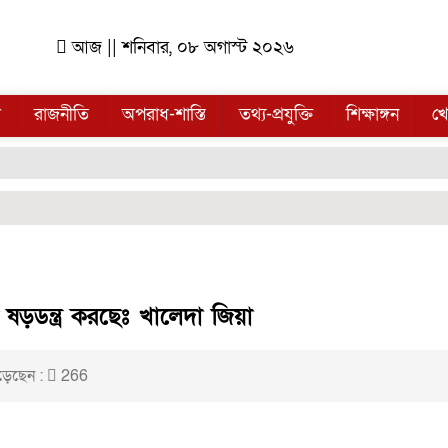
আজ || শনিবার, ০৮ অগাস্ট ২০২৬
ল
রাজনীতি
অপরাধ-শাস্তি
তথ্য-প্রযুক্তি
শিক্ষাঙ্গন
খে
ডন্ত্র করছেঃ খালেদা জিয়া
েছেন :
266