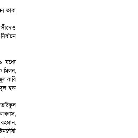
ারন তারা
রাসীদেও
নির্বাচন
ও মধ্যে
ক মিলন,
ুল বারি
়দুল হক
 তরিকুল
আব্বাস,
 রহমান,
আইনজীবী