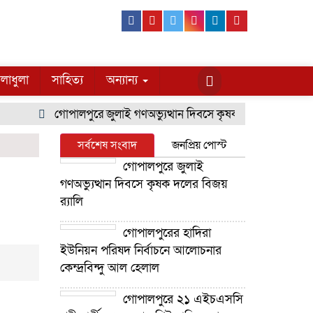
Facebook
Youtube
Twitter
Instagram
Linkedin
Pinterest
লাধুলা
সাহিত্য
অন্যান্য
গোপালপুরে জুলাই গণঅভ্যুত্থান দিবসে কৃষক দলের বিজয় র‍্যালি
সর্বশেষ সংবাদ
জনপ্রিয় পোস্ট
গোপালপুরে জুলাই
গণঅভ্যুত্থান দিবসে কৃষক দলের বিজয়
র‍্যালি
গোপালপুরের হাদিরা
ইউনিয়ন পরিষদ নির্বাচনে আলোচনার
কেন্দ্রবিন্দু আল হেলাল
গোপালপুরে ২১ এইচএসসি