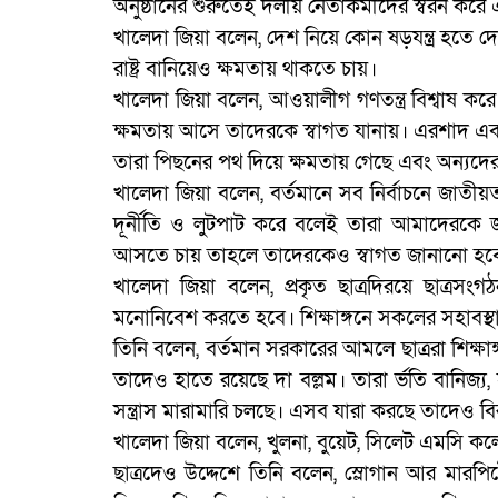
অনুষ্ঠানের শুরুতেই দলীয় নেতাকর্মীদের স্বরন কর
খালেদা জিয়া বলেন, দেশ নিয়ে কোন ষড়যন্ত্র হতে
রাষ্ট্র বানিয়েও ক্ষমতায় থাকতে চায়।
খালেদা জিয়া বলেন, আওয়ালীগ গণতন্ত্র বিশ্বাষ 
ক্ষমতায় আসে তাদেরকে স্বাগত যানায়। এরশাদ এবং
তারা পিছনের পথ দিয়ে ক্ষমতায় গেছে এবং অন্
খালেদা জিয়া বলেন, বর্তমানে সব নির্বাচনে জাতীয
দূর্নীতি ও লুটপাট করে বলেই তারা আমাদেরকে
আসতে চায় তাহলে তাদেরকেও স্বাগত জানানো হবে
খালেদা জিয়া বলেন, প্রকৃত ছাত্রদিরয়ে ছাত
মনোনিবেশ করতে হবে। শিক্ষাঙ্গনে সকলের সহাবস্
তিনি বলেন, বর্তমান সরকারের আমলে ছাত্ররা শিক্ষ
তাদেও হাতে রয়েছে দা বল্লম। তারা র্ভতি বানিজ্য,
সন্ত্রাস মারামারি চলছে। এসব যারা করছে তাদেও বি
খালেদা জিয়া বলেন, খুলনা, বুয়েট, সিলেট এমসি কলে
ছাত্রদেও উদ্দেশে তিনি বলেন, স্লোগান আর মারপি