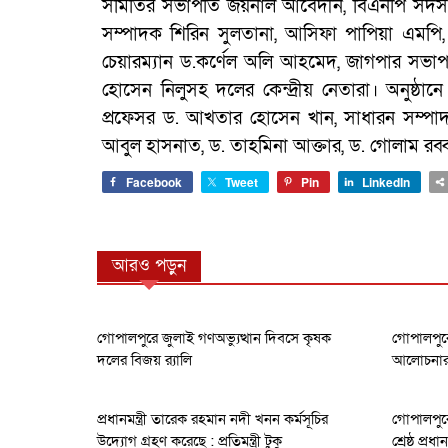
সমিতির সভাপতি জয়নাল আবেদীন, বিএনপি সদস্য 
সম্পাদক শিরিন সুলতানা, আসিফা পাপিয়া এমপি,
চেয়ারম্যান ড.কর্ণেল অলি আহমেদ, জাগপার সভ
হোসেন নিলুসহ দলের কেন্দ্রীয় নেতারা। অনুষ্ঠা
প্রফেসর ড. আখতার হোসেন খান, সাধারন সম্পা
আবুল হাসনাত, ড. তাহমিনা আক্তার, ড. গোলাম রব্বান
Facebook
Tweet
Pin
LinkedIn
আরও পড়ুন
গোপালপুরে জুলাই গণঅভ্যুত্থান দিবসে কৃষক
গোপালপুরে
দলের বিজয় র‍্যালি
আলোচনার ক
প্রধানমন্ত্রী তারেক রহমান নদী খনন কর্মসূচির
গোপালপুরে
উদ্যোগ গ্রহণ করেছে : প্রতিমন্ত্রী টুকু
শ্রেষ্ঠ প্র