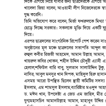
দিকে এগিয়ে নিয়ে যাবার জন্য ছাত্রদেরকে এগিয়
খালেদা জিয়া বলেন, আওয়ামী লীগ নিজেদেরকে স্বাধী
যুদ্ধ করেনি।
তিনি অভিযোগ করে বলেন, মির্জা ফখরুলকে মিথ্যা মা
ছেড়ে দিচ্ছে সরকার। সকলকে মুক্তি দিয়ে একটি ষুষ
দিয়ে।
এরপর ছাত্রদলের সাংগঠনিক রিপোর্ট পেশ করেন স
অনুষ্ঠানের মূল মঞ্চে ছাত্রদলের সভাপতি আব্দুল 
রুহুল কবীর রিজভী আহমেদ, আমান উল্লাহ আমান, আ
খায়রুল কবির খোকন, শহীদ উদ্দিন চৌধুরী এ্যানী 
হেলাল,শফিউল বারি বাবু, সুলতান সালাউদ্দিন টু
নাসির, আবুল মনসুর খান দিপক, মাহিদুল হিরু হাসা
এসময় আরো উপস্থিত ছিলেন স্থায়ী কমিটির সদস
ইসলাম, এম শামসুল ইসলাম,ব্যারিষ্টার মওদুদ আহমদ,
ড. মঈন খান, উপদেষ্টা এ জেড এম জাহিদ, মীর মো
যুগ্মমহাসচিব আমানউল্লাহ আমান, মাহাবুব উদ্দ