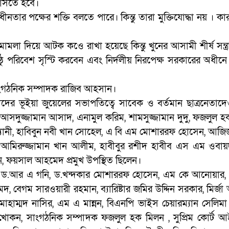
ে আসতে হবে।
নতার পক্ষের শক্তি বলতে পারে। কিন্তু তারা মুক্তিযোদ্ধা নয় । ক
মলা দিয়ে আটক কওে রাখা হয়েছে কিন্তু খুনের আসামী শীর্ষ সন্ত্
্ঠু পরিবেশ সৃস্টি করবেন এবং নির্দলীয় নিরপেক্ষ সরকারের অধীনে 
াংগঠনিক সম্পাদক রাজিব আহসান।
কাদের ভূইয়া জুয়েলের সভাপতিত্বে সাবেক ও বর্তমান ছাত্রনেতাদে
সদুজ্জামান আসাদ, এনামুল করিম, শামসুজ্জামান দুদু, ফজলুল হ
এ্যানী, হাবিবুন নবী খান সোহেল, এ বি এম মোশাররফ হোসেন, আজিজ
কু, আমিরুজ্জামান খান আলীম, হাবীবুর রশীদ হাবীব এস এম ওবায
ন, ফয়সাল আহমেদ প্রমুখ উপস্থিত ছিলেন।
্য ড.আর এ গনি, ড.খন্দকার মোশাররফ হোসেন, এম কে আনোয়ার,
 বেগম সারওয়ারী রহমান, ব্যারিষ্টার জমির উদ্দিন সরকার, মির্জা 
হাম্মদ নাসির, এম এ মান্নন, বিএনপি ভাইস চেয়ারম্যান সেলিমা
ির খোকন, সাংগঠনিক সম্পাদক ফজলুল হক মিলন , সুপ্রিম কোর্ট 