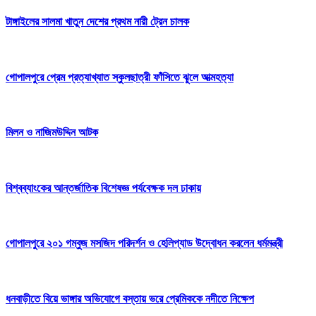
টাঙ্গাইলের সালমা খাতুন দেশের প্রথম নারী ট্রেন চালক
গোপালপুরে প্রেম প্রত্যাখ্যাত স্কুলছাত্রী ফাঁসিতে ঝুলে আত্মহত্যা
মিলন ও নাজিমউদ্দিন আটক
বিশ্বব্যাংকের আন্তর্জাতিক বিশেষজ্ঞ পর্যবেক্ষক দল ঢাকায়
গোপালপুরে ২০১ গম্বুজ মসজিদ পরিদর্শন ও হেলিপ্যাড উদ্বোধন করলেন ধর্মমন্ত্রী
ধনবাড়ীতে বিয়ে ভাঙ্গার অভিযোগে বস্তায় ভরে প্রেমিককে নদীতে নিক্ষেপ