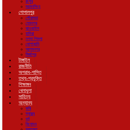
রংপুর
ময়মনসিংহ
গোপালপুর
পৌরসভা
হেমনগর
ঝাওয়াইল
হাদিরা
নগদা শিমলা
ধোপাকান্দি
আলমনগর
মির্জাপুর
টাঙ্গাইল
রাজনীতি
অপরাধ-শাস্তি
তথ্য-প্রযুক্তি
শিক্ষাঙ্গন
খেলাধুলা
সাহিত্য
অন্যান্য
কৃষি
স্বাস্থ্য
ধর্ম
বিনোদন
মুক্তমত