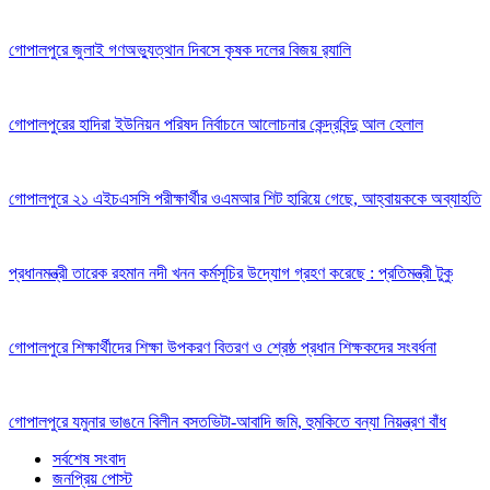
গোপালপুরে জুলাই গণঅভ্যুত্থান দিবসে কৃষক দলের বিজয় র‍্যালি
গোপালপুরের হাদিরা ইউনিয়ন পরিষদ নির্বাচনে আলোচনার কেন্দ্রবিন্দু আল হেলাল
গোপালপুরে ২১ এইচএসসি পরীক্ষার্থীর ওএমআর শিট হারিয়ে গেছে, আহ্বায়ককে অব্যাহতি
প্রধানমন্ত্রী তারেক রহমান নদী খনন কর্মসূচির উদ্যোগ গ্রহণ করেছে : প্রতিমন্ত্রী টুকু
গোপালপুরে শিক্ষার্থীদের শিক্ষা উপকরণ বিতরণ ও শ্রেষ্ঠ প্রধান শিক্ষকদের সংবর্ধনা
গোপালপুরে যমুনার ভাঙনে বিলীন বসতভিটা-আবাদি জমি, হুমকিতে বন্যা নিয়ন্ত্রণ বাঁধ
সর্বশেষ সংবাদ
জনপ্রিয় পোস্ট