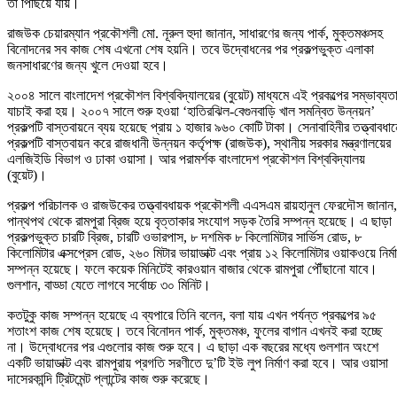
তা পিছিয়ে যায়।
রাজউক চেয়ারম্যান প্রকৌশলী মো. নূরুল হুদা জানান, সাধারণের জন্য পার্ক, মুক্তমঞ্চসহ
বিনোদনের সব কাজ শেষ এখনো শেষ হয়নি। তবে উদ্বোধনের পর প্রকল্পভুক্ত এলাকা
জনসাধারণের জন্য খুলে দেওয়া হবে।
২০০৪ সালে বাংলাদেশ প্রকৌশল বিশ্ববিদ্যালয়ের (বুয়েট) মাধ্যমে এই প্রকল্পের সম্ভাব্যত
যাচাই করা হয়। ২০০৭ সালে শুরু হওয়া ‘হাতিরঝিল-বেগুনবাড়ি খাল সমন্বিত উন্নয়ন’
প্রকল্পটি বাস্তবায়নে ব্যয় হয়েছে প্রায় ১ হাজার ৯৬০ কোটি টাকা। সেনাবাহিনীর তত্ত্বাবধান
প্রকল্পটি বাস্তবায়ন করে রাজধানী উন্নয়ন কর্তৃপক্ষ (রাজউক), স্থানীয় সরকার মন্ত্রণালয়ের
এলজিইডি বিভাগ ও ঢাকা ওয়াসা। আর পরামর্শক বাংলাদেশ প্রকৌশল বিশ্ববিদ্যালয়
(বুয়েট)।
প্রকল্প পরিচালক ও রাজউকের তত্ত্বাবধায়ক প্রকৌশলী এএসএম রায়হানুল ফেরদৌস জানান,
পান্থপথ থেকে রামপুরা ব্রিজ হয়ে বৃত্তাকার সংযোগ সড়ক তৈরি সম্পন্ন হয়েছে। এ ছাড়া
প্রকল্পভুক্ত চারটি ব্রিজ, চারটি ওভারপাস, ৮ দশমিক ৮ কিলোমিটার সার্ভিস রোড, ৮
কিলোমিটার এক্সপ্রেস রোড, ২৬০ মিটার ভায়াডাক্ট এবং প্রায় ১২ কিলোমিটার ওয়াকওয়ে নির্ম
সম্পন্ন হয়েছে। ফলে কয়েক মিনিটেই কারওয়ান বাজার থেকে রামপুরা পৌঁছানো যাবে।
গুলশান, বাড্ডা যেতে লাগবে সর্বোচ্চ ৩০ মিনিট।
কতটুকু কাজ সম্পন্ন হয়েছে এ ব্যপারে তিনি বলেন, বলা যায় এখন পর্যন্ত প্রকল্পের ৯৫
শতাংশ কাজ শেষ হয়েছে। তবে বিনোদন পার্ক, মুক্তমঞ্চ, ফুলের বাগান এখনই করা হচ্ছে
না। উদ্বোধনের পর এগুলোর কাজ শুরু হবে। এ ছাড়া এক বছরের মধ্যে গুলশান অংশে
একটি ভায়াডাক্ট এবং রামপুরায় প্রগতি সরণীতে দু’টি ইউ লুপ নির্মাণ করা হবে। আর ওয়াসা
দাসেরকান্দি ট্রিটমেন্ট প্লান্টের কাজ শুরু করেছে।