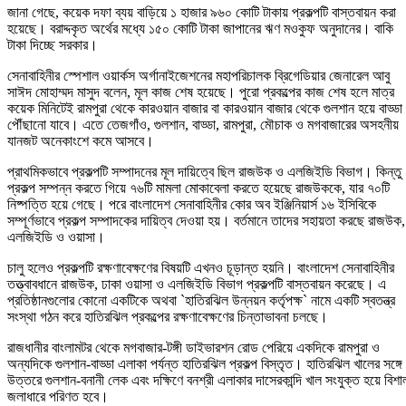
জানা গেছে, কয়েক দফা ব্যয় বাড়িয়ে ১ হাজার ৯৬০ কোটি টাকায় প্রকল্পটি বাস্তবায়ন করা
হয়েছে। বরাদ্দকৃত অর্থের মধ্যে ১৫০ কোটি টাকা জাপানের ঋণ মওকুফ অনুদানের। বাকি
টাকা দিচ্ছে সরকার।
সেনাবাহিনীর স্পেশাল ওয়ার্কস অর্গানাইজেশনের মহাপরিচালক ব্রিগেডিয়ার জেনারেল আবু
সাঈদ মোহাম্মদ মাসুদ বলেন, মূল কাজ শেষ হয়েছে। পুরো প্রকল্পের কাজ শেষ হলে মাত্র
কয়েক মিনিটেই রামপুরা থেকে কারওয়ান বাজার বা কারওয়ান বাজার থেকে গুলশান হয়ে বাড্ডা
পৌঁছানো যাবে। এতে তেজগাঁও, গুলশান, বাড্ডা, রামপুরা, মৌচাক ও মগবাজারের অসহনীয়
যানজট অনেকাংশে কমে আসবে।
প্রাথমিকভাবে প্রকল্পটি সম্পাদনের মূল দায়িত্বে ছিল রাজউক ও এলজিইডি বিভাগ। কিন্তু
প্রকল্প সম্পন্ন করতে গিয়ে ৭৬টি মামলা মোকাবেলা করতে হয়েছে রাজউককে, যার ৭০টি
নিষ্পত্তি হয়ে গেছে। পরে বাংলাদেশ সেনাবাহিনীর কোর অব ইঞ্জিনিয়ার্স ১৬ ইসিবিকে
সম্পূর্ণভাবে প্রকল্প সম্পাদকের দায়িত্ব দেওয়া হয়। বর্তমানে তাদের সহায়তা করছে রাজউক,
এলজিইডি ও ওয়াসা।
চালু হলেও প্রকল্পটি রক্ষণাবেক্ষণের বিষয়টি এখনও চূড়ান্ত হয়নি। বাংলাদেশ সেনাবাহিনীর
তত্ত্বাবধানে রাজউক, ঢাকা ওয়াসা ও এলজিইডি বিভাগ প্রকল্পটি বাস্তবায়ন করেছে। এ
প্রতিষ্ঠানগুলোর কোনো একটিকে অথবা `হাতিরঝিল উন্নয়ন কর্তৃপক্ষ` নামে একটি স্বতন্ত্র
সংস্থা গঠন করে হাতিরঝিল প্রকল্পের রক্ষণাবেক্ষণের চিন্তাভাবনা চলছে।
রাজধানীর বাংলামটর থেকে মগবাজার-টঙ্গী ডাইভারশন রোড পেরিয়ে একদিকে রামপুরা ও
অন্যদিকে গুলশান-বাড্ডা এলাকা পর্যন্ত হাতিরঝিল প্রকল্প বিস্তৃত। হাতিরঝিল খালের সঙ্গে
উত্তরে গুলশান-বনানী লেক এবং দক্ষিণে বনশ্রী এলাকার দাসেরকান্দি খাল সংযুক্ত হয়ে বিশা
জলাধারে পরিণত হবে।