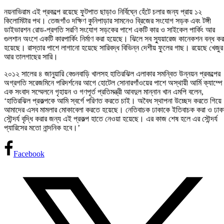
নয়নাভিরাম এই প্রকল্পে রয়েছে ফুটপাত ছাড়াও নির্বিঘ্নে হেঁটে চলার জন্য প্রায় ১২
কিলোমিটার পথ। তেজগাঁও দক্ষিণ কুনিপাড়ার সামনেও ব্রিজের সংযোগ সড়ক এবং টঙ্গী
ডাইভারশন রোড-প্রগতি সরণি সংযোগ সড়কের পাশে একটি কার ও সাইকেল পার্কিং আর
গুলশান অংশে একটি কারপার্কিং নির্মাণ করা হয়েছে। ঝিলে সব স্যুয়ারেজ কানেকশন বন্ধ কর
হয়েছে। রাস্তার পাশে লাগানো হয়েছে সারিবদ্ধ বিভিন্ন দেশীয় ফুলের গাছ। রয়েছে খেজুর
আর তালগাছের সারি।
২০১২ সালের ৪ জানুয়ারি বেগুনবাড়ি খালসহ হাতিরঝিল এলাকার সমন্বিত উন্নয়ন প্রকল্পের
অগ্রগতি সরেজমিনে পরিদর্শনের আগে হোটেল সোনারগাঁওয়ের পাশে অস্থায়ী আর্মি ক্যাম্পে
এক সংবাদ সম্মেলনে গৃহায়ন ও গণপূর্ত প্রতিমন্ত্রী আবদুল মান্নান খান এমপি বলেন,
‘হাতিরঝিল প্রকল্পকে আমি স্বর্গে পরিণত করতে চাই। অবৈধ স্থাপনা উচ্ছেদ করতে গিয়ে
আমাদের এসব মামলার মোকাবেলা করতে হয়েছে। নেতিবাচক ঢাকাকে ইতিবাচক করা ও ঢাক
সৌন্দর্য বৃদ্ধি করার জন্য এই প্রকল্প হাতে নেওয়া হয়েছে। এর কাজ শেষ হলে এর সৌন্দর্য
প্যারিসের মতো নান্দনিক হবে।’
Facebook