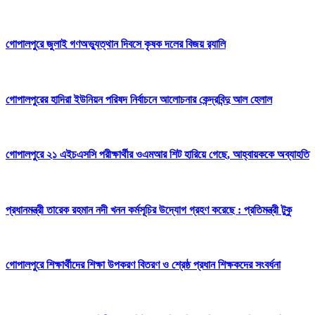
গোপালপুরে জুলাই গণঅভ্যুত্থান দিবসে কৃষক দলের বিজয় র‍্যালি
গোপালপুরের হাদিরা ইউনিয়ন পরিষদ নির্বাচনে আলোচনার কেন্দ্রবিন্দু আল হেলাল
গোপালপুরে ২১ এইচএসসি পরীক্ষার্থীর ওএমআর শিট হারিয়ে গেছে, আহ্বায়ককে অব্যাহতি
প্রধানমন্ত্রী তারেক রহমান নদী খনন কর্মসূচির উদ্যোগ গ্রহণ করেছে : প্রতিমন্ত্রী টুকু
গোপালপুরে শিক্ষার্থীদের শিক্ষা উপকরণ বিতরণ ও শ্রেষ্ঠ প্রধান শিক্ষকদের সংবর্ধনা