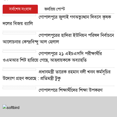
সর্বশেষ সংবাদ
জনপ্রিয় পোস্ট
গোপালপুরে জুলাই গণঅভ্যুত্থান দিবসে কৃষক
দলের বিজয় র‍্যালি
গোপালপুরের হাদিরা ইউনিয়ন পরিষদ নির্বাচনে
আলোচনার কেন্দ্রবিন্দু আল হেলাল
গোপালপুরে ২১ এইচএসসি পরীক্ষার্থীর
ওএমআর শিট হারিয়ে গেছে, আহ্বায়ককে অব্যাহতি
প্রধানমন্ত্রী তারেক রহমান নদী খনন কর্মসূচির
উদ্যোগ গ্রহণ করেছে : প্রতিমন্ত্রী টুকু
গোপালপুরে শিক্ষার্থীদের শিক্ষা উপকরণ
বিতরণ ও শ্রেষ্ঠ প্রধান শিক্ষকদের সংবর্ধনা
গোপালপুরে যমুনার ভাঙনে বিলীন বসতভিটা-
আবাদি জমি, হুমকিতে বন্যা নিয়ন্ত্রণ বাঁধ