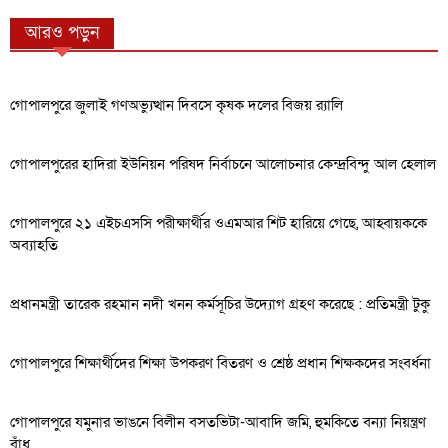
আরও পড়ুন
গোপালপুরে জুলাই গণঅভ্যুত্থান দিবসে কৃষক দলের বিজয় র‍্যালি
গোপালপুরের হাদিরা ইউনিয়ন পরিষদ নির্বাচনে আলোচনার কেন্দ্রবিন্দু আল হেলাল
গোপালপুরে ২১ এইচএসসি পরীক্ষার্থীর ওএমআর শিট হারিয়ে গেছে, আহ্বায়ককে
অব্যাহতি
প্রধানমন্ত্রী তারেক রহমান নদী খনন কর্মসূচির উদ্যোগ গ্রহণ করেছে : প্রতিমন্ত্রী টুকু
গোপালপুরে শিক্ষার্থীদের শিক্ষা উপকরণ বিতরণ ও শ্রেষ্ঠ প্রধান শিক্ষকদের সংবর্ধনা
গোপালপুরে যমুনার ভাঙনে বিলীন বসতভিটা-আবাদি জমি, হুমকিতে বন্যা নিয়ন্ত্রণ
বাঁধ