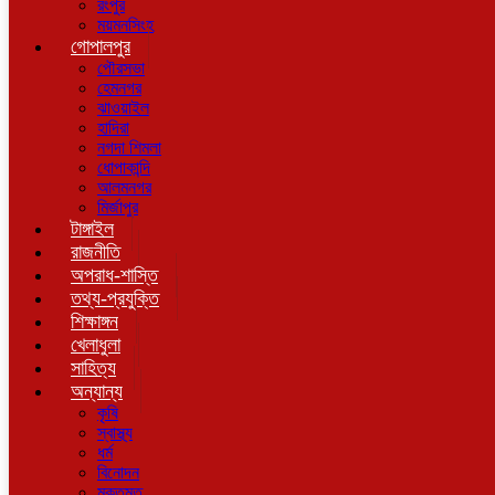
রংপুর
ময়মনসিংহ
গোপালপুর
পৌরসভা
হেমনগর
ঝাওয়াইল
হাদিরা
নগদা শিমলা
ধোপাকান্দি
আলমনগর
মির্জাপুর
টাঙ্গাইল
রাজনীতি
অপরাধ-শাস্তি
তথ্য-প্রযুক্তি
শিক্ষাঙ্গন
খেলাধুলা
সাহিত্য
অন্যান্য
কৃষি
স্বাস্থ্য
ধর্ম
বিনোদন
মুক্তমত