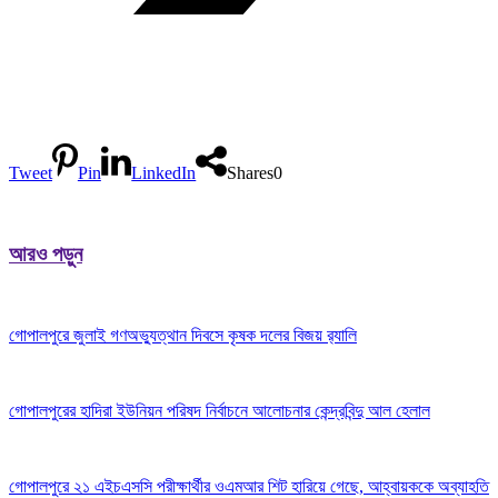
Tweet
Pin
LinkedIn
Shares
0
আরও পড়ুন
গোপালপুরে জুলাই গণঅভ্যুত্থান দিবসে কৃষক দলের বিজয় র‍্যালি
গোপালপুরের হাদিরা ইউনিয়ন পরিষদ নির্বাচনে আলোচনার কেন্দ্রবিন্দু আল হেলাল
গোপালপুরে ২১ এইচএসসি পরীক্ষার্থীর ওএমআর শিট হারিয়ে গেছে, আহ্বায়ককে অব্যাহতি