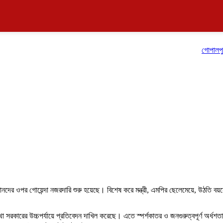
গোপালপুরে জুলা
্তানদের ওপর গোয়েন্দা নজরদারি শুরু হয়েছে। বিশেষ করে মন্ত্রী, এমপির ছেলেমেয়ে, উঠতি ব
রকারের উচ্চপর্যায়ে প্রতিবেদন দাখিল করেছে। এতে স্পর্শকাতর ও জনগুরুত্বপূর্ণ অর্ধশতাধি