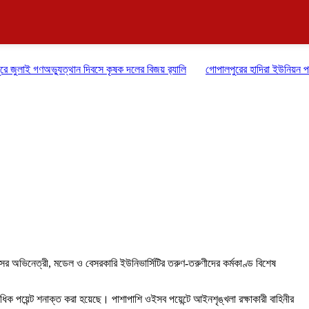
ই গণঅভ্যুত্থান দিবসে কৃষক দলের বিজয় র‍্যালি
গোপালপুরের হাদিরা ইউনিয়ন পরিষদ নির
য়সের অভিনেত্রী, মডেল ও বেসরকারি ইউনিভার্সিটির তরুণ-তরুণীদের কর্মকাণ্ড বিশেষ
ক পয়েন্ট শনাক্ত করা হয়েছে। পাশাপাশি ওইসব পয়েন্টে আইনশৃঙ্খলা রক্ষাকারী বাহিনীর