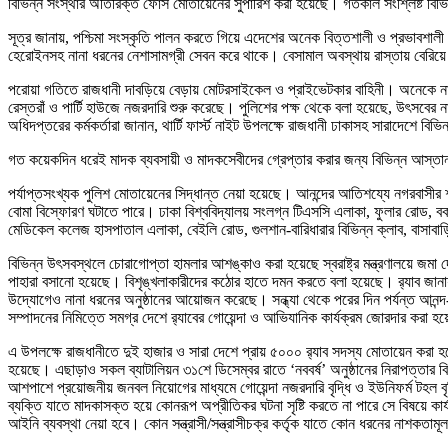
বিভিন্ন সংস্থার অতিরিক্ত ফোর্স মোতায়েনের সুপারিশ করা হয়েছে। গতকাল সংশ্লিষ্ট বি
সূত্র জানায়, পশ্চিমা সংস্কৃতি পালন করতে গিয়ে এদেশের অনেক বিত্তশালী ও প্রভাবশালী
হেরোইনসহ নানা ধরনের নেশাসামগ্রী সেবন করে থাকে। বেসামাল অবস্থায় রাস্তায় বেরিয়
পরোয়া গতিতে রাজধানী দাবড়িয়ে বেড়ায় মোটরসাইকেল ও প্রাইভেটকার বাহিনী। অনেকে নারীদ
রেস্তরাঁ ও পার্টি হাউজে নজরদারি শুরু করেছে। পুলিশের পক্ষ থেকে বলা হয়েছে, উৎসবের না
অধিদপ্তরের কর্মকর্তারা জানান, থার্টি ফার্স্ট নাইট উপলক্ষে রাজধানী ঢাকাসহ সারাদেশে ব
গত কয়েকদিন ধরেই মাদক ব্যবসায়ী ও মাদকসেবীদের গ্রেপ্তার করার জন্য বিভিন্ন আস্তানায়
পর্যাপ্তসংখ্যক পুলিশ মোতায়েনের সিদ্ধান্ত নেয়া হয়েছে। আনন্দের আতিশয্যে নগরবাসীর শা
বোমা বিস্ফোরণ ঘটাতে পারে। ঢাকা বিশ্ববিদ্যালয় সংলগ্ন টিএসসি এলাকা, ফুলার রোড, বকশি ব
মেডিকেল কলেজ হাসপাতাল এলাকা, বেইলি রোড, গুলশান-বারিধারার বিভিন্ন ক্লাব, বাসাবাড়
বিভিন্ন উৎসবস্থলে চোরাগোপ্তা হামলার আশঙ্কাও করা হয়েছে স্বরাষ্ট্র মন্ত্রণালয়ে জমা দ
পাহারা বসানো হয়েছে। বিশৃঙ্খলাকারীদের কঠোর হাতে দমন করতে বলা হয়েছে। র‌্যাব জানায়
উদ্যোগেও নানা ধরনের অনুষ্ঠানের আয়োজন করেছে। সন্ধ্যা থেকে পরের দিন পর্যন্ত আনন্দ-
সম্পাদনের নিমিত্তে সমগ্র দেশে র‌্যাবের গোয়েন্দা ও আভিযানিক কার্যক্রম জোরদার করা হ
এ উপলক্ষে রাজধানীতে দুই হাজার ও সারা দেশে প্রায় ৫০০০ র‌্যাব সদস্য মোতায়েন করা হয
হয়েছে। এছাড়াও সকল ব্যাটালিয়ন ৩১শে ডিসেম্বর রাতে ‘নববর্ষ’ অনুষ্ঠানের নিরাপত্তার বিষয
আশপাশে প্রয়োজনীয় জনবল নিয়োগের মাধ্যমে গোয়েন্দা নজরদারি বৃদ্ধি ও ইউনিফর্ম টহল বৃদ
ব্যক্তি যাতে মাদকাসক্ত হয়ে কোনরূপ অপ্রীতিকর ঘটনা সৃষ্টি করতে না পারে সে বিষয়ে কার
আইনি ব্যবস্থা নেয়া হবে। কোন সন্ত্রাসী/সন্ত্রাসীচক্র কর্তৃক যাতে কোন ধরনের নাশকতামূ