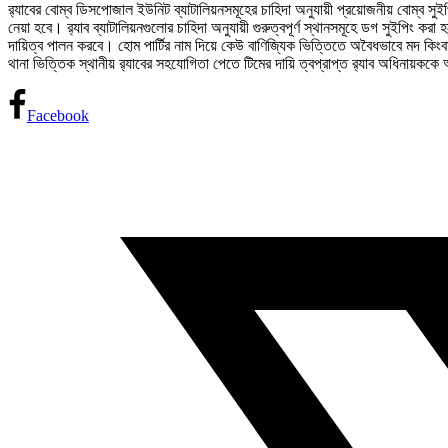
র‌্যাবের বোম্ব ডিসপোজাল ইউনিট ব্যাটালিয়নসমূহের চাহিদা অনুযায়ী প্রয়োজনীয় বোম্ব স
নেয়া হবে। র‌্যাব ব্যাটালিয়নগুলোর চাহিদা অনুযায়ী গুরুত্বপূর্ণ স্থানসমূহে ডগ সুইপিং ক
দায়িত্ব পালন করবে। হোম পার্টির নাম দিয়ে কেউ বাণিজ্যিক ভিত্তিতে অবৈধভাবে মদ কিংব
থানা ভিত্তিক স্থানীয় র‌্যাবের সহযোগিতা পেতে টিমের দায়ি ত্বপ্রাপ্ত র‌্যাব অধিনায
Facebook