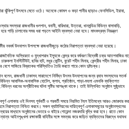
ণীরা ঝুঁকিপূর্ণ উৎসবে মেতে ওঠে। অনেকে কোমল ও কড়া পানীয় ছাড়াও ফেনসিডিল, ইয়াবা,
র সদস্যরা রাজধানীর গুলশান, বনানী, বারিধারা, উত্তরা, ধানমন্ডির বিভিন্ন বাসাবাড়ি,
়ে গাড়ি চালানোর সময় ধরা পড়লে আইনি ব্যবস্থা নেয়া হবে। মাদকদ্রব্য নিয়ন্ত্রণ
টীয় নববর্ষ উদযাপন উপলক্ষে রাজধানীজুড়ে কঠোর নিরাপত্তা ব্যবস্থা নেয়া হয়েছে।
, রাজনৈতিক অস্থিরতা ও যুদ্ধাপরাধ ইস্যুকে কেন্দ্র করে বর্ষবরণ বিদ্বেষী চক্র আতশবাজির না
লা ইনস্টিটিউট, ছবির হাট, মধুর কেন্টিন, বুয়েট শহীদ মিনার, কেন্দ্রীয় শহীদ মিনার, ঢাকা
র বেশে সাজিয়ে বিব্রতকর পরিস্থিতিও তৈরি করতে পারে কোন দুষ্টচক্র।
হমান বলেন, রাজধানী ঢাকাসহ সারাদেশে নির্বিঘ্ন উৎসব উদযাপনের জন্য র‌্যাব সদস্যদের সতর্ক
য বিভিন্ন আবাসিক-অনাবাসিক হোটেল, ক্লাব, প্রতিষ্ঠান, পাড়া-মহলা এমনকি ব্যক্তিগত
িভিন্ন ধরনের অপ্রীতিকর ঘটনা সৃষ্টির আশঙ্কা থাকে। তাই উল্লিখিত অনুষ্ঠান সুষ্ঠুভাবে
পূর্ণ এলাকায় ওই দিনসহ পূর্ববর্তী ও পরবর্তী সময়ে নিয়মিত টহল ইতিমধ্যে আরও জোরদার কর
যমে নিরাপত্তা নিশ্চিত করবে। সকল ব্যাটালিয়নের দায়িত্বপূর্ণ এলাকাসমূহের অনুষ্ঠানস্থলের
ন্বয়ের মাধ্যমে অনুষ্ঠানের ভেতরে ও বাইরে গোয়েন্দা নজরদারি বৃদ্ধি করা হবে। রাতে কোন
যান্য আইনশৃঙ্খলা রক্ষাকারী বাহিনীর সঙ্গে সমন্বয় করে জড়িত ব্যক্তিদের বিরুদ্ধে যথাযথ