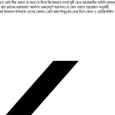
যাতে কেউ টিজ করতে না পারে সে দিকে বিশেষভাবে সতর্ক দৃষ্টি রেখে প্রয়োজনীয় আইনি ব্যবস্থ
 রাত র‌্যাবের ভ্রাম্যমাণ আদালত গুরুত্বপূর্ণ স্থানসহ যে কোন স্থানে প্রয়োজন অনুযায়ী
। নববর্ষ উদযাপন উপলক্ষে দেশের কোথাও কোন রকম বিশৃঙ্খলা দেখা দিলে জেলা ও মেট্রোপলিটন