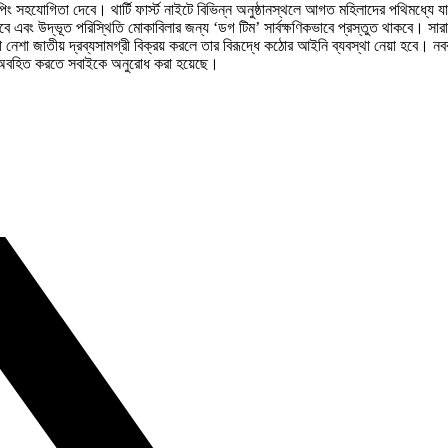
ুইপিং সহযোগিতা দেবে। থার্টি ফার্স্ট নাইটে বিভিন্ন অনুষ্ঠানস্থলে আগত মহিলাদের পথিমধ্যে 
রা হবে এবং উদ্ভূত পরিস্থিতি মোকাবিলার জন্য ‘ডগ টিম’ সার্বক্ষণিকভাবে প্রস্তুত থাকবে। সারা
া নেশা জাতীয় দ্রব্যসামগ্রী বিক্রয় করলে তার বিরূদ্ধে কঠোর আইনি ব্যবস্থা নেয়া হবে
়ককে অবহিত করতে সবাইকে অনুরোধ করা হয়েছে।