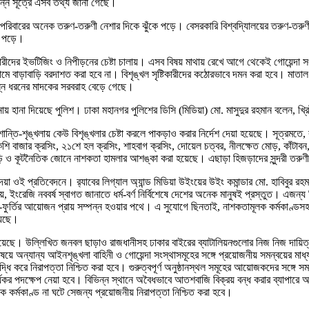
ভিন্ন সূত্রে এসব তথ্য জানা গেছে।
 পরিবারের অনেক তরুণ-তরুণী নেশার দিকে ঝুঁকে পড়ে। বেসরকারি বিশ্বদ্যিালয়ের তরুণ-তরু
ে পড়ে।
ের ইভটিজিং ও নিপীড়নের চেষ্টা চালায়। এসব বিষয় মাথায় রেখে আগে থেকেই গোয়েন্দা সংস্থা
মে বাড়াবাড়ি বরদাশত করা হবে না। বিশৃঙ্খল সৃষ্টিকারীদের কঠোরভাবে দমন করা হবে। মাতাল হয
িভিন্ন ধরনের মাদকের সরবরাহ বেড়ে গেছে।
 হানা দিয়েছে পুলিশ। ঢাকা মহানগর পুলিশের ডিসি (মিডিয়া) মো. মাসুদুর রহমান বলেন, খ্রিষ্
ন্তি-শৃঙ্খলায় কেউ বিশৃঙ্খলার চেষ্টা করলে পাকড়াও করার নির্দেশ দেয়া হয়েছে। সূত্রমতে
াজার ক্রসিং, ২১শে হল ক্রসিং, শাহবাগ ক্রসিং, দোয়েল চত্বর, নীলক্ষেত মোড়, কাঁটাবন, চারুক
ি ও কূটনৈতিক জোনে নাশকতা হামলার আশঙ্কা করা হয়েছে। এছাড়া হিজড়াদের সুন্দরী তরুণী
েয়া ওই প্রতিবেদনে। র‌্যাবের লিগ্যাল অ্যান্ড মিডিয়া উইংয়ের উইং কমান্ডার মো. হাবিবুর র
, ইংরেজি নববর্ষ স্বাগত জানাতে ধর্ম-বর্ণ নির্বিশেষে দেশের অনেক মানুষই প্রস্তুত। এজন্
ফুর্তির আয়োজন প্রায় সম্পন্ন হওয়ার পথে। এ সুযোগে ছিনতাই, নাশকতামূলক কর্মকাণ্ডসহ ব
য়েছে।
়েছে। উল্লিখিত জনবল ছাড়াও রাজধানীসহ ঢাকার বাইরের ব্যাটালিয়নগুলোর নিজ নিজ দায়িত্ব
়ে অন্যান্য আইনশৃঙ্খলা বাহিনী ও গোয়েন্দা সংস্থাসমূহের সঙ্গে প্রয়োজনীয় সমন্বয়ের মাধ্
্ধি করে নিরাপত্তা নিশ্চিত করা হবে। গুরুত্বপূর্ণ অনুষ্ঠানস্থল সমূহের আয়োজকদের সঙ্গে সম
্যকর পদক্ষেপ নেয়া হবে। বিভিন্ন স্থানে অবৈধভাবে আতশবাজি বিক্রয় বন্ধ করার ব্যাপারে অন্
লক কর্মকাণ্ড না ঘটে সেজন্য প্রয়োজনীয় নিরাপত্তা নিশ্চিত করা হবে।