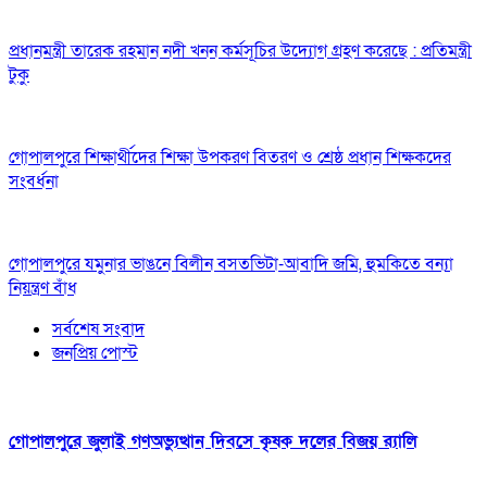
প্রধানমন্ত্রী তারেক রহমান নদী খনন কর্মসূচির উদ্যোগ গ্রহণ করেছে : প্রতিমন্ত্রী
টুকু
গোপালপুরে শিক্ষার্থীদের শিক্ষা উপকরণ বিতরণ ও শ্রেষ্ঠ প্রধান শিক্ষকদের
সংবর্ধনা
গোপালপুরে যমুনার ভাঙনে বিলীন বসতভিটা-আবাদি জমি, হুমকিতে বন্যা
নিয়ন্ত্রণ বাঁধ
সর্বশেষ সংবাদ
জনপ্রিয় পোস্ট
গোপালপুরে জুলাই গণঅভ্যুত্থান দিবসে কৃষক দলের বিজয় র‍্যালি