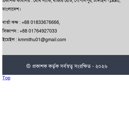
প্রকাশক কার্যালয় : বেবি ল্যান্ড, বাজার রোড, গোপালপুর, টাঙ্গাইল -১৯৯০,
বাংলাদেশ।
বার্তা কক্ষ : +88 01833676666,
বিজ্ঞাপন : +88 01764927033
ইমেইল : kmmithu01@gmail.com
© প্রকাশক কর্তৃক সর্বস্বত্ব সংরক্ষিত - ২০২৬
Top