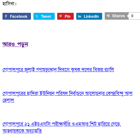
হাসিনা।
Shares
0
Facebook
Tweet
Pin
LinkedIn
আরও পড়ুন
গোপালপুরে জুলাই গণঅভ্যুত্থান দিবসে কৃষক দলের বিজয় র‍্যালি
গোপালপুরের হাদিরা ইউনিয়ন পরিষদ নির্বাচনে আলোচনার কেন্দ্রবিন্দু আল
হেলাল
গোপালপুরে ২১ এইচএসসি পরীক্ষার্থীর ওএমআর শিট হারিয়ে গেছে,
আহ্বায়ককে অব্যাহতি