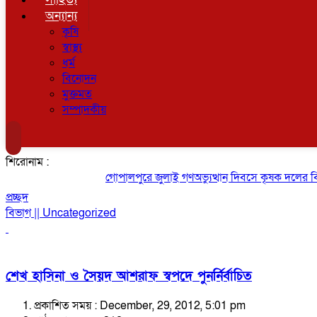
অন্যান্য
কৃষি
স্বাস্থ্য
ধর্ম
বিনোদন
মুক্তমত
সম্পাদকীয়
শিরোনাম :
গোপালপুরে জুলাই গণঅভ্যুত্থান দিবসে কৃষক দলের বিজয় র‍
প্রচ্ছদ
বিভাগ || Uncategorized
শেখ হাসিনা ও সৈয়দ আশরাফ স্বপদে পুনর্নির্বাচিত
প্রকাশিত সময় : December, 29, 2012, 5:01 pm