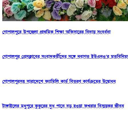
গোপালপুরে উপজেলা প্রাথমিক শিক্ষা অফিসারের বিদায় সংবর্ধনা
গোপালপুর প্রেসক্লাবের সংবাদকর্মীদের সঙ্গে নবাগত ইউএনও’র মতবিনিম
গোপালপুরসহ সারাদেশে ফ্যামিলি কার্ড বিতরণ কার্যক্রমের উদ্বোধন
টাঙ্গাইলের মধুপুরে কুকুরের দুধ পানে বড় হওয়া ফখরার বিস্ময়কর জীবন