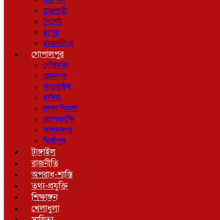
বরিশাল
রাজশাহী
সিলেট
রংপুর
ময়মনসিংহ
গোপালপুর
পৌরসভা
হেমনগর
ঝাওয়াইল
হাদিরা
নগদা শিমলা
ধোপাকান্দি
আলমনগর
মির্জাপুর
টাঙ্গাইল
রাজনীতি
অপরাধ-শাস্তি
তথ্য-প্রযুক্তি
শিক্ষাঙ্গন
খেলাধুলা
সাহিত্য