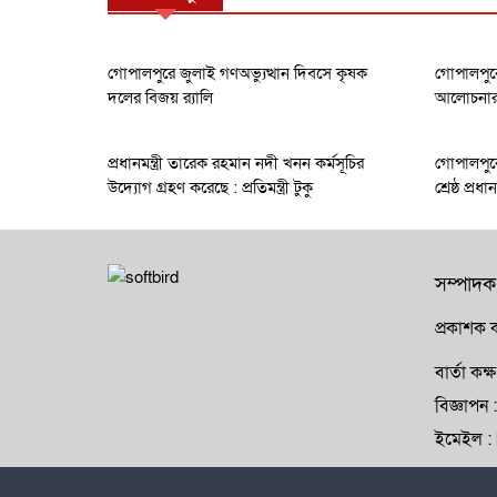
গোপালপুরে জুলাই গণঅভ্যুত্থান দিবসে কৃষক
গোপালপুরে
দলের বিজয় র‍্যালি
আলোচনার ক
প্রধানমন্ত্রী তারেক রহমান নদী খনন কর্মসূচির
গোপালপুরে
উদ্যোগ গ্রহণ করেছে : প্রতিমন্ত্রী টুকু
শ্রেষ্ঠ প্র
সম্পাদক
প্রকাশক ক
বার্তা ক
বিজ্ঞাপ
ইমেইল 