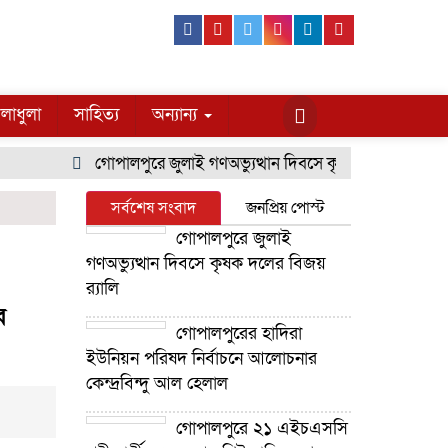
Facebook
Youtube
Twitter
Instagram
Linkedin
Pinterest
লাধুলা
সাহিত্য
অন্যান্য
গোপালপুরে জুলাই গণঅভ্যুত্থান দিবসে কৃষক দলের বিজয় র‍্যাল
সর্বশেষ সংবাদ
জনপ্রিয় পোস্ট
গোপালপুরে জুলাই
গণঅভ্যুত্থান দিবসে কৃষক দলের বিজয়
র‍্যালি
র
গোপালপুরের হাদিরা
ইউনিয়ন পরিষদ নির্বাচনে আলোচনার
কেন্দ্রবিন্দু আল হেলাল
গোপালপুরে ২১ এইচএসসি