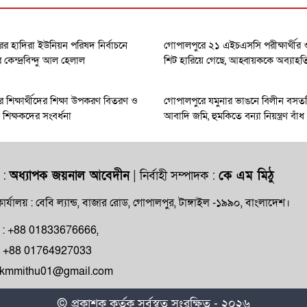
র হাদিরা ইউনিয়ন পরিষদ নির্বাচনে
গোপালপুরে ২১ এইচএসসি পরীক্ষার্থী
েন্দ্রবিন্দু আল হেলাল
শিট হারিয়ে গেছে, আহ্বায়ককে অব্যাহত
 শিক্ষার্থীদের শিক্ষা উপকরণ বিতরণ ও
গোপালপুরে যমুনার ভাঙনে বিলীন বসত
ধান শিক্ষকদের সংবর্ধনা
আবাদি জমি, হুমকিতে বন্যা নিয়ন্ত্রণ বাঁধ
 :
অধ্যাপক জয়নাল আবেদীন
| নির্বাহী সম্পাদক :
কে এম মিঠু
ার্যালয় : বেবি ল্যান্ড, বাজার রোড, গোপালপুর, টাঙ্গাইল -১৯৯০, বাংলাদেশ।
ক্ষ : +88 01833676666,
ন : +88 01764927033
: kmmithu01@gmail.com
© প্রকাশক কর্তৃক সর্বস্বত্ব সংরক্ষিত - ২০২৬