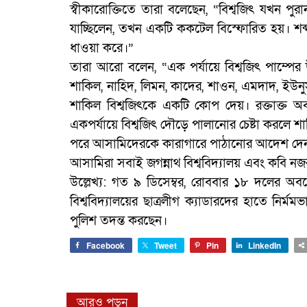
স্বীকারোক্তিতে তারা বলেছেন, “বিশ্বজিৎ যখন পুরান 
যাচ্ছিলেন, তখন একটি ককটেল বিস্ফোরিত হয়। শব্দ 
ধাওয়া করে।”
তারা আরো বলেন, “এক পর্যায়ে বিশ্বজিৎ পাম্পের 
শাকিল, নাহিদ, লিমন, কাদের, শাওন, এমদাদ, ইউনুস
শাকিল বিশ্বজিৎকে একটি কোপ দেয়। রক্তাক্ত অব
একপর্যায়ে বিশ্বজিৎ দৌড়ে পালানোর চেষ্টা করল
পরে আসামিদেরকে কারাগারে পাঠানোর আদেশ দ
আসামিরা সবাই জগন্নাথ বিশ্ববিদ্যালয় এবং কবি ন
উল্লেখ্য: গত ৯ ডিসেম্বর, রোববার ১৮ দলের অবরো
বিশ্ববিদ্যালয়ের ছাত্রলীগ ক্যাডারদের হাতে নির
পুলিশ তদন্ত করছেন।
Facebook
Tweet
Pin
LinkedIn
আরও পড়ুন