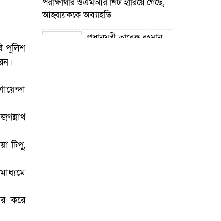
পরীক্ষার্থীর ওএমআর শিট হারিয়ে গেছে,
আহ্বায়ককে অব্যাহতি
প্রধানমন্ত্রী তারেক রহমান
ি পুলিশ
নদী খনন কর্মসূচির উদ্যোগ গ্রহণ করেছে :
রেন।
প্রতিমন্ত্রী টুকু
গোপালপুরে শিক্ষার্থীদের
য়েন্দা
শিক্ষা উপকরণ বিতরণ ও শ্রেষ্ঠ প্রধান
শিক্ষকদের সংবর্ধনা
গন্নাথ
গোপালপুরে যমুনার ভাঙনে
বিলীন বসতভিটা-আবাদি জমি, হুমকিতে
়া টিপু,
বন্যা নিয়ন্ত্রণ বাঁধ
াধ্যমে
গোপালপুরে প্রাথমিক শিক্ষা
কর্মকর্তার বিরুদ্ধে দুর্নীতি ও
ার করে
অনিয়মের অভিযোগ