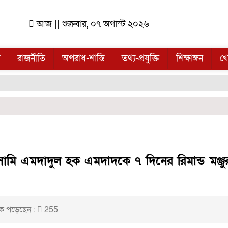
আজ || শুক্রবার, ০৭ অগাস্ট ২০২৬
ল
রাজনীতি
অপরাধ-শাস্তি
তথ্য-প্রযুক্তি
শিক্ষাঙ্গন
খে
সামি এমদাদুল হক এমদাদকে ৭ দিনের রিমান্ড মঞ্জু
ক পড়েছেন :
255