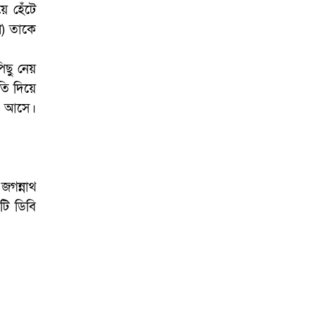
গোপালপুরে উপজেলা
়ে হেঁটে
প্রাথমিক শিক্ষা অফিসারের
া) তাকে
বিদায় সংবর্ধনা
ছু নেয়
গোপালপুর প্রেসক্লাবের
ি দিয়ে
সংবাদকর্মীদের সঙ্গে
নবাগত ইউএনও’র মতবিনিময়
়ে আসে।
গোপালপুরসহ সারাদেশে
ফ্যামিলি কার্ড বিতরণ
কার্যক্রমের উদ্বোধন
জগন্নাথ
টি ডিবি