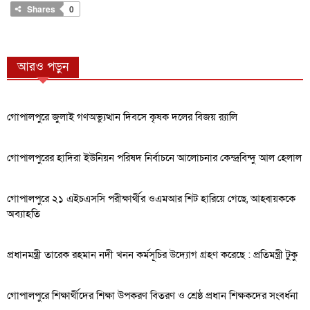
Shares
0
আরও পড়ুন
গোপালপুরে জুলাই গণঅভ্যুত্থান দিবসে কৃষক দলের বিজয় র‍্যালি
গোপালপুরের হাদিরা ইউনিয়ন পরিষদ নির্বাচনে আলোচনার কেন্দ্রবিন্দু আল হেলাল
গোপালপুরে ২১ এইচএসসি পরীক্ষার্থীর ওএমআর শিট হারিয়ে গেছে, আহ্বায়ককে
অব্যাহতি
প্রধানমন্ত্রী তারেক রহমান নদী খনন কর্মসূচির উদ্যোগ গ্রহণ করেছে : প্রতিমন্ত্রী টুকু
গোপালপুরে শিক্ষার্থীদের শিক্ষা উপকরণ বিতরণ ও শ্রেষ্ঠ প্রধান শিক্ষকদের সংবর্ধনা