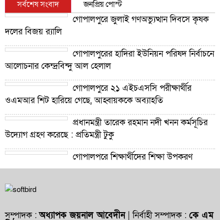
সর্বশেষ সংবাদ
জনপ্রিয় পোস্ট
গোপালপুরে জুলাই গণঅভ্যুত্থান দিবসে কৃষক
দলের বিজয় র‍্যালি
গোপালপুরের হাদিরা ইউনিয়ন পরিষদ নির্বাচনে
আলোচনার কেন্দ্রবিন্দু আল হেলাল
গোপালপুরে ২১ এইচএসসি পরীক্ষার্থীর
ওএমআর শিট হারিয়ে গেছে, আহ্বায়ককে অব্যাহতি
প্রধানমন্ত্রী তারেক রহমান নদী খনন কর্মসূচির
উদ্যোগ গ্রহণ করেছে : প্রতিমন্ত্রী টুকু
গোপালপুরে শিক্ষার্থীদের শিক্ষা উপকরণ
বিতরণ ও শ্রেষ্ঠ প্রধান শিক্ষকদের সংবর্ধনা
গোপালপুরে যমুনার ভাঙনে বিলীন বসতভিটা-
আবাদি জমি, হুমকিতে বন্যা নিয়ন্ত্রণ বাঁধ
সম্পাদক :
অধ্যাপক জয়নাল আবেদীন
| নির্বাহী সম্পাদক :
কে এম