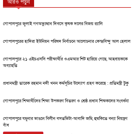
আরও পড়ুন
গোপালপুরে জুলাই গণঅভ্যুত্থান দিবসে কৃষক দলের বিজয় র‍্যালি
গোপালপুরের হাদিরা ইউনিয়ন পরিষদ নির্বাচনে আলোচনার কেন্দ্রবিন্দু আল হেলাল
গোপালপুরে ২১ এইচএসসি পরীক্ষার্থীর ওএমআর শিট হারিয়ে গেছে, আহ্বায়ককে
অব্যাহতি
প্রধানমন্ত্রী তারেক রহমান নদী খনন কর্মসূচির উদ্যোগ গ্রহণ করেছে : প্রতিমন্ত্রী টুকু
গোপালপুরে শিক্ষার্থীদের শিক্ষা উপকরণ বিতরণ ও শ্রেষ্ঠ প্রধান শিক্ষকদের সংবর্ধনা
গোপালপুরে যমুনার ভাঙনে বিলীন বসতভিটা-আবাদি জমি, হুমকিতে বন্যা নিয়ন্ত্রণ
বাঁধ