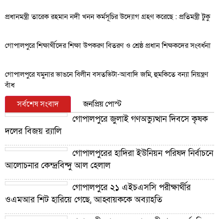
প্রধানমন্ত্রী তারেক রহমান নদী খনন কর্মসূচির উদ্যোগ গ্রহণ করেছে : প্রতিমন্ত্রী টুকু
গোপালপুরে শিক্ষার্থীদের শিক্ষা উপকরণ বিতরণ ও শ্রেষ্ঠ প্রধান শিক্ষকদের সংবর্ধনা
গোপালপুরে যমুনার ভাঙনে বিলীন বসতভিটা-আবাদি জমি, হুমকিতে বন্যা নিয়ন্ত্রণ
বাঁধ
সর্বশেষ সংবাদ
জনপ্রিয় পোস্ট
গোপালপুরে জুলাই গণঅভ্যুত্থান দিবসে কৃষক
দলের বিজয় র‍্যালি
গোপালপুরের হাদিরা ইউনিয়ন পরিষদ নির্বাচনে
আলোচনার কেন্দ্রবিন্দু আল হেলাল
গোপালপুরে ২১ এইচএসসি পরীক্ষার্থীর
ওএমআর শিট হারিয়ে গেছে, আহ্বায়ককে অব্যাহতি