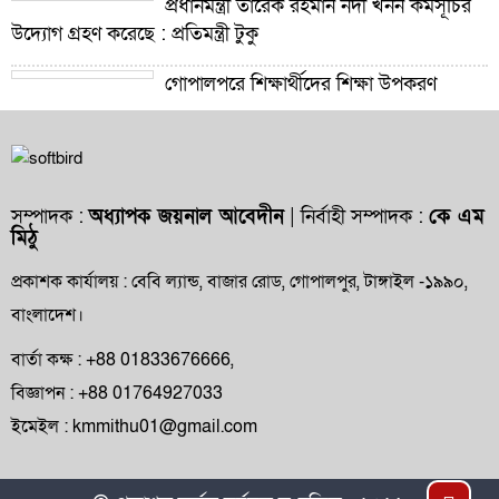
প্রধানমন্ত্রী তারেক রহমান নদী খনন কর্মসূচির
উদ্যোগ গ্রহণ করেছে : প্রতিমন্ত্রী টুকু
গোপালপুরে শিক্ষার্থীদের শিক্ষা উপকরণ
বিতরণ ও শ্রেষ্ঠ প্রধান শিক্ষকদের সংবর্ধনা
গোপালপুরে যমুনার ভাঙনে বিলীন বসতভিটা-
আবাদি জমি, হুমকিতে বন্যা নিয়ন্ত্রণ বাঁধ
সম্পাদক :
অধ্যাপক জয়নাল আবেদীন
| নির্বাহী সম্পাদক :
কে এম
মিঠু
গোপালপুরে প্রাথমিক শিক্ষা কর্মকর্তার বিরুদ্ধে
দুর্নীতি ও অনিয়মের অভিযোগ
প্রকাশক কার্যালয় : বেবি ল্যান্ড, বাজার রোড, গোপালপুর, টাঙ্গাইল -১৯৯০,
বাংলাদেশ।
গোপালপুরে উপজেলা প্রাথমিক শিক্ষা
অফিসারের বিদায় সংবর্ধনা
বার্তা কক্ষ : +88 01833676666,
বিজ্ঞাপন : +88 01764927033
গোপালপুর প্রেসক্লাবের সংবাদকর্মীদের সঙ্গে
ইমেইল : kmmithu01@gmail.com
নবাগত ইউএনও’র মতবিনিময়
গোপালপুরসহ সারাদেশে ফ্যামিলি কার্ড বিতরণ
Top