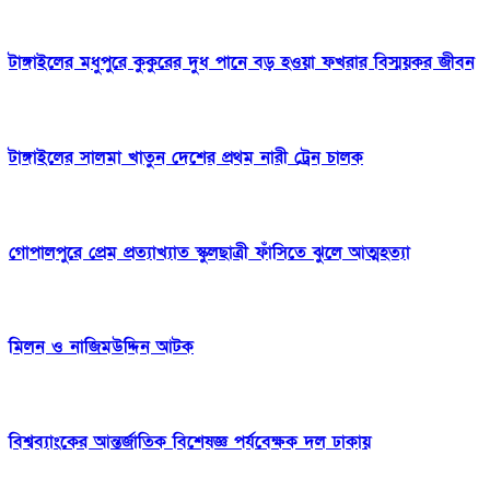
টাঙ্গাইলের মধুপুরে কুকুরের দুধ পানে বড় হওয়া ফখরার বিস্ময়কর জীবন
টাঙ্গাইলের সালমা খাতুন দেশের প্রথম নারী ট্রেন চালক
গোপালপুরে প্রেম প্রত্যাখ্যাত স্কুলছাত্রী ফাঁসিতে ঝুলে আত্মহত্যা
মিলন ও নাজিমউদ্দিন আটক
বিশ্বব্যাংকের আন্তর্জাতিক বিশেষজ্ঞ পর্যবেক্ষক দল ঢাকায়