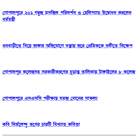
গোপালপুরে ২০১ গম্বুজ মসজিদ পরিদর্শন ও হেলিপ্যাড উদ্বোধন করলেন
ধর্মমন্ত্রী
ধনবাড়ীতে বিয়ে ভাঙ্গার অভিযোগে বস্তায় ভরে প্রেমিককে নদীতে নিক্ষেপ
গোপালপুর কলেজসহ সরকারীকরণের চূড়ান্ত তালিকায় টাঙ্গাইলের ৮ কলেজ
গোপালপুরে এসএসসি পরীক্ষায় যমজ বোনের সাফল্য
কবি নির্মলেন্দু গুণের চারটি বিখ্যাত কবিতা