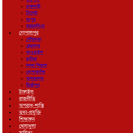
বরিশাল
রাজশাহী
সিলেট
রংপুর
ময়মনসিংহ
গোপালপুর
পৌরসভা
হেমনগর
ঝাওয়াইল
হাদিরা
নগদা শিমলা
ধোপাকান্দি
আলমনগর
মির্জাপুর
টাঙ্গাইল
রাজনীতি
অপরাধ-শাস্তি
তথ্য-প্রযুক্তি
শিক্ষাঙ্গন
খেলাধুলা
সাহিত্য