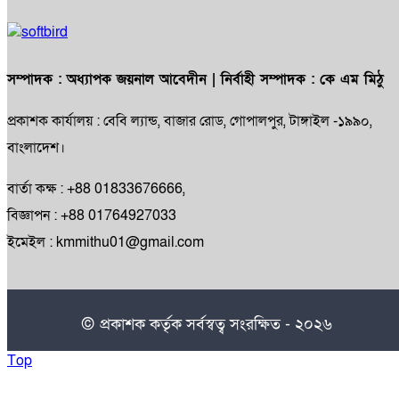
সম্পাদক :
অধ্যাপক জয়নাল আবেদীন
| নির্বাহী সম্পাদক :
কে এম মিঠু
প্রকাশক কার্যালয় : বেবি ল্যান্ড, বাজার রোড, গোপালপুর, টাঙ্গাইল -১৯৯০,
বাংলাদেশ।
বার্তা কক্ষ : +88 01833676666,
বিজ্ঞাপন : +88 01764927033
ইমেইল : kmmithu01@gmail.com
© প্রকাশক কর্তৃক সর্বস্বত্ব সংরক্ষিত - ২০২৬
Top