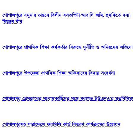
গোপালপুরে যমুনার ভাঙনে বিলীন বসতভিটা-আবাদি জমি, হুমকিতে বন্যা
নিয়ন্ত্রণ বাঁধ
গোপালপুরে প্রাথমিক শিক্ষা কর্মকর্তার বিরুদ্ধে দুর্নীতি ও অনিয়মের অভিয
গোপালপুরে উপজেলা প্রাথমিক শিক্ষা অফিসারের বিদায় সংবর্ধনা
গোপালপুর প্রেসক্লাবের সংবাদকর্মীদের সঙ্গে নবাগত ইউএনও’র মতবিনিম
গোপালপুরসহ সারাদেশে ফ্যামিলি কার্ড বিতরণ কার্যক্রমের উদ্বোধন