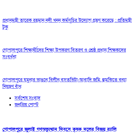
প্রধানমন্ত্রী তারেক রহমান নদী খনন কর্মসূচির উদ্যোগ গ্রহণ করেছে : প্রতিমন্ত্রী
টুকু
গোপালপুরে শিক্ষার্থীদের শিক্ষা উপকরণ বিতরণ ও শ্রেষ্ঠ প্রধান শিক্ষকদের
সংবর্ধনা
গোপালপুরে যমুনার ভাঙনে বিলীন বসতভিটা-আবাদি জমি, হুমকিতে বন্যা
নিয়ন্ত্রণ বাঁধ
সর্বশেষ সংবাদ
জনপ্রিয় পোস্ট
গোপালপুরে জুলাই গণঅভ্যুত্থান দিবসে কৃষক দলের বিজয় র‍্যালি