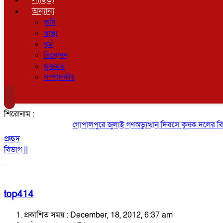
অন্যান্য
কৃষি
স্বাস্থ্য
ধর্ম
বিনোদন
মুক্তমত
সম্পাদকীয়
শিরোনাম :
গোপালপুরে জুলাই গণঅভ্যুত্থান দিবসে কৃষক দলের বিজয় 
প্রচ্ছদ
বিভাগ ||
top414
প্রকাশিত সময় : December, 18, 2012, 6:37 am