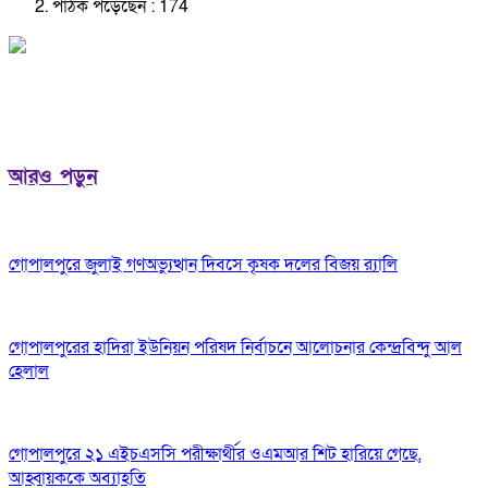
পাঠক পড়েছেন :
174
আরও পড়ুন
গোপালপুরে জুলাই গণঅভ্যুত্থান দিবসে কৃষক দলের বিজয় র‍্যালি
গোপালপুরের হাদিরা ইউনিয়ন পরিষদ নির্বাচনে আলোচনার কেন্দ্রবিন্দু আল
হেলাল
গোপালপুরে ২১ এইচএসসি পরীক্ষার্থীর ওএমআর শিট হারিয়ে গেছে,
আহ্বায়ককে অব্যাহতি