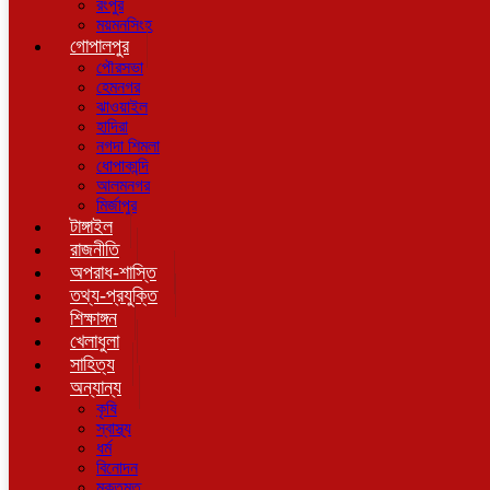
রংপুর
ময়মনসিংহ
গোপালপুর
পৌরসভা
হেমনগর
ঝাওয়াইল
হাদিরা
নগদা শিমলা
ধোপাকান্দি
আলমনগর
মির্জাপুর
টাঙ্গাইল
রাজনীতি
অপরাধ-শাস্তি
তথ্য-প্রযুক্তি
শিক্ষাঙ্গন
খেলাধুলা
সাহিত্য
অন্যান্য
কৃষি
স্বাস্থ্য
ধর্ম
বিনোদন
মুক্তমত