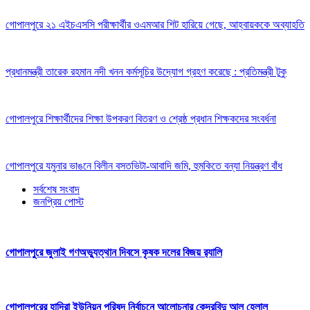
গোপালপুরে ২১ এইচএসসি পরীক্ষার্থীর ওএমআর শিট হারিয়ে গেছে, আহ্বায়ককে অব্যাহতি
প্রধানমন্ত্রী তারেক রহমান নদী খনন কর্মসূচির উদ্যোগ গ্রহণ করেছে : প্রতিমন্ত্রী টুকু
গোপালপুরে শিক্ষার্থীদের শিক্ষা উপকরণ বিতরণ ও শ্রেষ্ঠ প্রধান শিক্ষকদের সংবর্ধনা
গোপালপুরে যমুনার ভাঙনে বিলীন বসতভিটা-আবাদি জমি, হুমকিতে বন্যা নিয়ন্ত্রণ বাঁধ
সর্বশেষ সংবাদ
জনপ্রিয় পোস্ট
গোপালপুরে জুলাই গণঅভ্যুত্থান দিবসে কৃষক দলের বিজয় র‍্যালি
গোপালপুরের হাদিরা ইউনিয়ন পরিষদ নির্বাচনে আলোচনার কেন্দ্রবিন্দু আল হেলাল