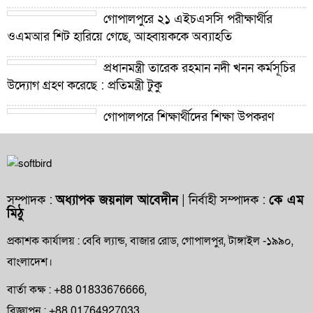
গোপালপুরে ২১ এইচএসসি পরীক্ষার্থীর
ওএমআর শিট হারিয়ে গেছে, আহ্বায়ককে অব্যাহতি
প্রধানমন্ত্রী তারেক রহমান নদী খনন কর্মসূচির
উদ্যোগ গ্রহণ করেছে : প্রতিমন্ত্রী টুকু
গোপালপুরে শিক্ষার্থীদের শিক্ষা উপকরণ
বিতরণ ও শ্রেষ্ঠ প্রধান শিক্ষকদের সংবর্ধনা
গোপালপুরে যমুনার ভাঙনে বিলীন বসতভিটা-
আবাদি জমি, হুমকিতে বন্যা নিয়ন্ত্রণ বাঁধ
সম্পাদক :
অধ্যাপক জয়নাল আবেদীন
| নির্বাহী সম্পাদক :
কে এম
মিঠু
গোপালপুরে প্রাথমিক শিক্ষা কর্মকর্তার বিরুদ্ধে
দুর্নীতি ও অনিয়মের অভিযোগ
প্রকাশক কার্যালয় : বেবি ল্যান্ড, বাজার রোড, গোপালপুর, টাঙ্গাইল -১৯৯০,
বাংলাদেশ।
গোপালপুরে উপজেলা প্রাথমিক শিক্ষা
অফিসারের বিদায় সংবর্ধনা
বার্তা কক্ষ : +88 01833676666,
বিজ্ঞাপন : +88 01764927033