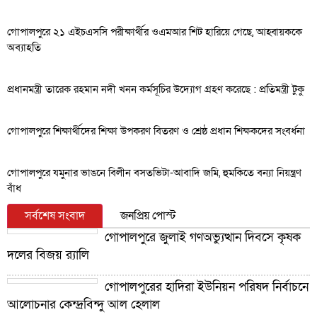
গোপালপুরে ২১ এইচএসসি পরীক্ষার্থীর ওএমআর শিট হারিয়ে গেছে, আহ্বায়ককে
অব্যাহতি
প্রধানমন্ত্রী তারেক রহমান নদী খনন কর্মসূচির উদ্যোগ গ্রহণ করেছে : প্রতিমন্ত্রী টুকু
গোপালপুরে শিক্ষার্থীদের শিক্ষা উপকরণ বিতরণ ও শ্রেষ্ঠ প্রধান শিক্ষকদের সংবর্ধনা
গোপালপুরে যমুনার ভাঙনে বিলীন বসতভিটা-আবাদি জমি, হুমকিতে বন্যা নিয়ন্ত্রণ
বাঁধ
সর্বশেষ সংবাদ
জনপ্রিয় পোস্ট
গোপালপুরে জুলাই গণঅভ্যুত্থান দিবসে কৃষক
দলের বিজয় র‍্যালি
গোপালপুরের হাদিরা ইউনিয়ন পরিষদ নির্বাচনে
আলোচনার কেন্দ্রবিন্দু আল হেলাল