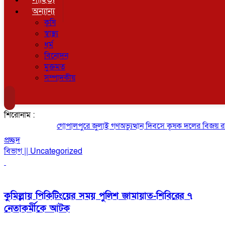
অন্যান্য
কৃষি
স্বাস্থ্য
ধর্ম
বিনোদন
মুক্তমত
সম্পাদকীয়
শিরোনাম :
গোপালপুরে জুলাই গণঅভ্যুত্থান দিবসে কৃষক দলের বিজয় র‍্যাল
প্রচ্ছদ
বিভাগ || Uncategorized
কুমিল্লায় পিকিটিংয়ের সময় পুলিশ জামায়াত-শিবিরের ৭
নেতাকর্মীকে আটক