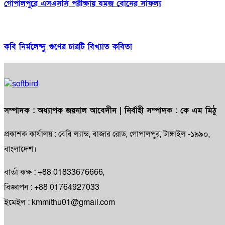
গোপালপুরে এসএসসি পরীক্ষায় যমজ বোনের সাফল্য
কবি নির্মলেন্দু গুণের চারটি বিখ্যাত কবিতা
সম্পাদক :
অধ্যাপক জয়নাল আবেদীন
| নির্বাহী সম্পাদক :
কে এম মিঠু
প্রকাশক কার্যালয় : বেবি ল্যান্ড, বাজার রোড, গোপালপুর, টাঙ্গাইল -১৯৯০,
বাংলাদেশ।
বার্তা কক্ষ : +88 01833676666,
বিজ্ঞাপন : +88 01764927033
ইমেইল : kmmithu01@gmail.com