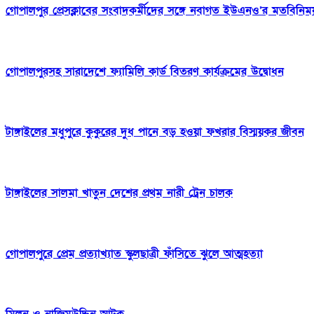
গোপালপুর প্রেসক্লাবের সংবাদকর্মীদের সঙ্গে নবাগত ইউএনও’র মতবিনিম
গোপালপুরসহ সারাদেশে ফ্যামিলি কার্ড বিতরণ কার্যক্রমের উদ্বোধন
টাঙ্গাইলের মধুপুরে কুকুরের দুধ পানে বড় হওয়া ফখরার বিস্ময়কর জীবন
টাঙ্গাইলের সালমা খাতুন দেশের প্রথম নারী ট্রেন চালক
গোপালপুরে প্রেম প্রত্যাখ্যাত স্কুলছাত্রী ফাঁসিতে ঝুলে আত্মহত্যা