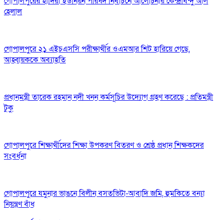
গোপালপুরের হাদিরা ইউনিয়ন পরিষদ নির্বাচনে আলোচনার কেন্দ্রবিন্দু আল
হেলাল
গোপালপুরে ২১ এইচএসসি পরীক্ষার্থীর ওএমআর শিট হারিয়ে গেছে,
আহ্বায়ককে অব্যাহতি
প্রধানমন্ত্রী তারেক রহমান নদী খনন কর্মসূচির উদ্যোগ গ্রহণ করেছে : প্রতিমন্ত্রী
টুকু
গোপালপুরে শিক্ষার্থীদের শিক্ষা উপকরণ বিতরণ ও শ্রেষ্ঠ প্রধান শিক্ষকদের
সংবর্ধনা
গোপালপুরে যমুনার ভাঙনে বিলীন বসতভিটা-আবাদি জমি, হুমকিতে বন্যা
নিয়ন্ত্রণ বাঁধ