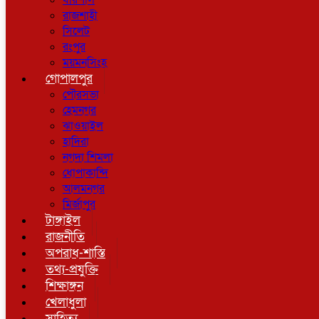
বরিশাল
রাজশাহী
সিলেট
রংপুর
ময়মনসিংহ
গোপালপুর
পৌরসভা
হেমনগর
ঝাওয়াইল
হাদিরা
নগদা শিমলা
ধোপাকান্দি
আলমনগর
মির্জাপুর
টাঙ্গাইল
রাজনীতি
অপরাধ-শাস্তি
তথ্য-প্রযুক্তি
শিক্ষাঙ্গন
খেলাধুলা
সাহিত্য