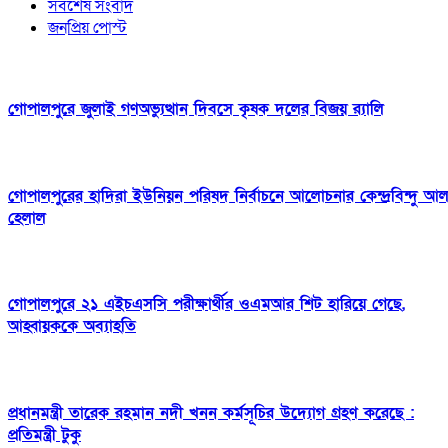
সর্বশেষ সংবাদ
জনপ্রিয় পোস্ট
গোপালপুরে জুলাই গণঅভ্যুত্থান দিবসে কৃষক দলের বিজয় র‍্যালি
গোপালপুরের হাদিরা ইউনিয়ন পরিষদ নির্বাচনে আলোচনার কেন্দ্রবিন্দু আ
হেলাল
গোপালপুরে ২১ এইচএসসি পরীক্ষার্থীর ওএমআর শিট হারিয়ে গেছে,
আহ্বায়ককে অব্যাহতি
প্রধানমন্ত্রী তারেক রহমান নদী খনন কর্মসূচির উদ্যোগ গ্রহণ করেছে :
প্রতিমন্ত্রী টুকু