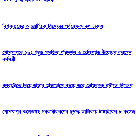
মিলন ও নাজিমউদ্দিন আটক
বিশ্বব্যাংকের আন্তর্জাতিক বিশেষজ্ঞ পর্যবেক্ষক দল ঢাকায়
গোপালপুরে ২০১ গম্বুজ মসজিদ পরিদর্শন ও হেলিপ্যাড উদ্বোধন করলেন
ধর্মমন্ত্রী
ধনবাড়ীতে বিয়ে ভাঙ্গার অভিযোগে বস্তায় ভরে প্রেমিককে নদীতে নিক্ষেপ
গোপালপুর কলেজসহ সরকারীকরণের চূড়ান্ত তালিকায় টাঙ্গাইলের ৮ কলেজ