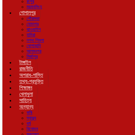
রংপুর
ময়মনসিংহ
গোপালপুর
পৌরসভা
হেমনগর
ঝাওয়াইল
হাদিরা
নগদা শিমলা
ধোপাকান্দি
আলমনগর
মির্জাপুর
টাঙ্গাইল
রাজনীতি
অপরাধ-শাস্তি
তথ্য-প্রযুক্তি
শিক্ষাঙ্গন
খেলাধুলা
সাহিত্য
অন্যান্য
কৃষি
স্বাস্থ্য
ধর্ম
বিনোদন
মুক্তমত