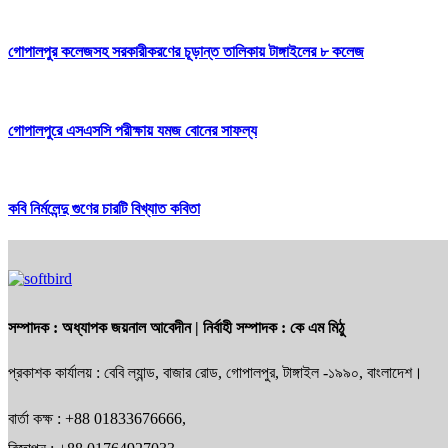
গোপালপুর কলেজসহ সরকারীকরণের চূড়ান্ত তালিকায় টাঙ্গাইলের ৮ কলেজ
গোপালপুরে এসএসসি পরীক্ষায় যমজ বোনের সাফল্য
কবি নির্মলেন্দু গুণের চারটি বিখ্যাত কবিতা
সম্পাদক :
অধ্যাপক জয়নাল আবেদীন
| নির্বাহী সম্পাদক :
কে এম মিঠু
প্রকাশক কার্যালয় : বেবি ল্যান্ড, বাজার রোড, গোপালপুর, টাঙ্গাইল -১৯৯০, বাংলাদেশ।
বার্তা কক্ষ : +88 01833676666,