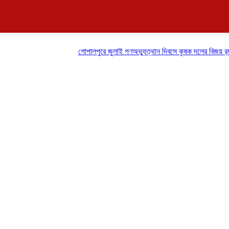
গোপালপুরে জুলাই গণঅভ্যুত্থান দিবসে কৃষক দলের বিজয় র‍্যালি