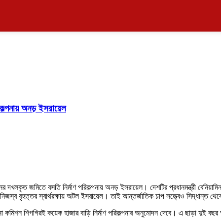
কল্পনায় অনড় ইসরায়েল
ের দখলকৃত জমিতে বসতি নির্মাণ পরিকল্পনায় অনড় ইসরায়েল। দেশটির প্রধানমন্ত্রী বেনিয়াম
নিজস্ব বৃহত্তর স্বার্থরক্ষায় অটল ইসরায়েল। তাই আন্তর্জাতিক চাপ সত্ত্বেও সিদ্ধান্ত 
া কমিশন শিগগিরই কয়েক হাজার বাড়ি নির্মাণ পরিকল্পনার অনুমোদন দেবে। এ ছাড়া দুই বছর আ