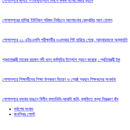
গোপালপুরে জুলাই গণঅভ্যুত্থান দিবসে কৃষক দলের বিজয় র‍্যালি
গোপালপুরের হাদিরা ইউনিয়ন পরিষদ নির্বাচনে আলোচনার কেন্দ্রবিন্দু আল হেলাল
গোপালপুরে ২১ এইচএসসি পরীক্ষার্থীর ওএমআর শিট হারিয়ে গেছে, আহ্বায়ককে অব্যাহতি
প্রধানমন্ত্রী তারেক রহমান নদী খনন কর্মসূচির উদ্যোগ গ্রহণ করেছে : প্রতিমন্ত্রী টুকু
গোপালপুরে শিক্ষার্থীদের শিক্ষা উপকরণ বিতরণ ও শ্রেষ্ঠ প্রধান শিক্ষকদের সংবর্ধনা
গোপালপুরে যমুনার ভাঙনে বিলীন বসতভিটা-আবাদি জমি, হুমকিতে বন্যা নিয়ন্ত্রণ বাঁধ
সর্বশেষ সংবাদ
জনপ্রিয় পোস্ট