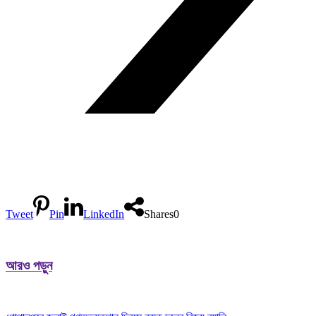
Tweet
Pin
LinkedIn
Shares
0
আরও পড়ুন