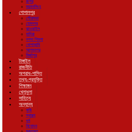
রংপুর
ময়মনসিংহ
গোপালপুর
পৌরসভা
হেমনগর
ঝাওয়াইল
হাদিরা
নগদা শিমলা
ধোপাকান্দি
আলমনগর
মির্জাপুর
টাঙ্গাইল
রাজনীতি
অপরাধ-শাস্তি
তথ্য-প্রযুক্তি
শিক্ষাঙ্গন
খেলাধুলা
সাহিত্য
অন্যান্য
কৃষি
স্বাস্থ্য
ধর্ম
বিনোদন
মুক্তমত