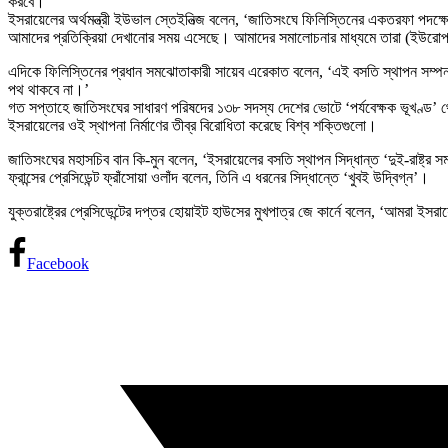
করবে।
ইসরায়েলের অর্থমন্ত্রী ইউভাল স্তেইনিত্জ বলেন, ‘জাতিসংঘে ফিলিস্তিনের একতরফা পদক্ষ
আমাদের প্রতিক্রিয়া দেখানোর সময় এসেছে। আমাদের সমালোচনার মাধ্যমে তারা (ইউরোপ-যুক্ত
এদিকে ফিলিস্তিনের প্রধান সমঝোতাকারী সায়েব এরেকাত বলেন, ‘এই বসতি স্থাপন সম্প
পথ থাকবে না।’
গত সপ্তাহে জাতিসংঘের সাধারণ পরিষদের ১৩৮ সদস্য দেশের ভোটে ‘পর্যবেক্ষক ভূখণ্ড’ থেক
ইসরায়েলের ওই স্থাপনা নির্মাণের তীব্র বিরোধিতা করেছে বিশ্ব শক্তিগুলো।
জাতিসংঘের মহাসচিব বান কি-মুন বলেন, ‘ইসরায়েলের বসতি স্থাপন সিদ্ধান্ত ‘দুই-রাষ্ট্র 
ফ্রান্সের প্রেসিডেন্ট ফ্রাঁসোয়া ওলাঁদ বলেন, তিনি এ ধরনের সিদ্ধান্তে ‘খুবই উদ্বিগ্ন’।
যুক্তরাষ্ট্রের প্রেসিডেন্টের দপ্তর হোয়াইট হাউসের মুখপাত্র জে কার্নে বলেন, ‘আমরা ইস
Facebook