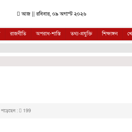
আজ || রবিবার, ০৯ অগাস্ট ২০২৬
ল
রাজনীতি
অপরাধ-শাস্তি
তথ্য-প্রযুক্তি
শিক্ষাঙ্গন
খে
 পড়েছেন :
199