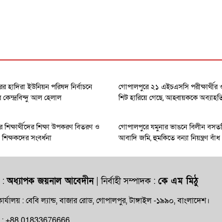
র হাদিরা ইউনিয়ন পরিষদ নির্বাচনে
গোপালপুরে ২১ এইচএসসি পরীক্ষার্থী
েন্দ্রবিন্দু আল হেলাল
শিট হারিয়ে গেছে, আহ্বায়ককে অব্যাহত
 শিক্ষার্থীদের শিক্ষা উপকরণ বিতরণ ও
গোপালপুরে যমুনার ভাঙনে বিলীন বসত
ধান শিক্ষকদের সংবর্ধনা
আবাদি জমি, হুমকিতে বন্যা নিয়ন্ত্রণ বাঁধ
 :
অধ্যাপক জয়নাল আবেদীন
| নির্বাহী সম্পাদক :
কে এম মিঠু
ার্যালয় : বেবি ল্যান্ড, বাজার রোড, গোপালপুর, টাঙ্গাইল -১৯৯০, বাংলাদেশ।
ক্ষ : +88 01833676666,