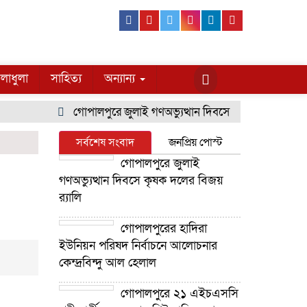
Facebook
Youtube
Twitter
Instagram
Linkedin
Pinterest
লাধুলা
সাহিত্য
অন্যান্য
গোপালপুরে জুলাই গণঅভ্যুত্থান দিবসে কৃষক দলের বিজয় র‍্
সর্বশেষ সংবাদ
জনপ্রিয় পোস্ট
গোপালপুরে জুলাই
গণঅভ্যুত্থান দিবসে কৃষক দলের বিজয়
র‍্যালি
গোপালপুরের হাদিরা
ইউনিয়ন পরিষদ নির্বাচনে আলোচনার
কেন্দ্রবিন্দু আল হেলাল
গোপালপুরে ২১ এইচএসসি