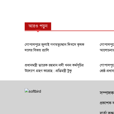
আরও পড়ুন
গোপালপুরে জুলাই গণঅভ্যুত্থান দিবসে কৃষক
গোপালপুরে
দলের বিজয় র‍্যালি
আলোচনার ক
প্রধানমন্ত্রী তারেক রহমান নদী খনন কর্মসূচির
গোপালপুরে
উদ্যোগ গ্রহণ করেছে : প্রতিমন্ত্রী টুকু
শ্রেষ্ঠ প্র
সম্পাদক
প্রকাশক ক
বার্তা ক