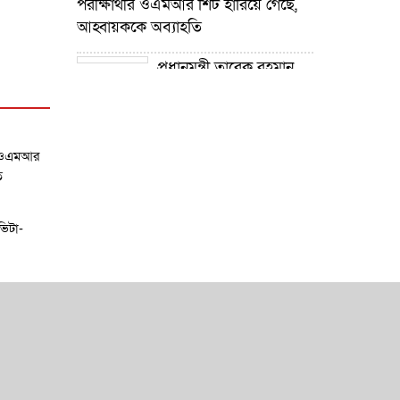
পরীক্ষার্থীর ওএমআর শিট হারিয়ে গেছে,
আহ্বায়ককে অব্যাহতি
প্রধানমন্ত্রী তারেক রহমান
নদী খনন কর্মসূচির উদ্যোগ গ্রহণ করেছে :
প্রতিমন্ত্রী টুকু
গোপালপুরে শিক্ষার্থীদের
র ওএমআর
শিক্ষা উপকরণ বিতরণ ও শ্রেষ্ঠ প্রধান
ি
শিক্ষকদের সংবর্ধনা
ভিটা-
গোপালপুরে যমুনার ভাঙনে
বিলীন বসতভিটা-আবাদি জমি, হুমকিতে
বন্যা নিয়ন্ত্রণ বাঁধ
গোপালপুরে প্রাথমিক শিক্ষা
কর্মকর্তার বিরুদ্ধে দুর্নীতি ও
অনিয়মের অভিযোগ